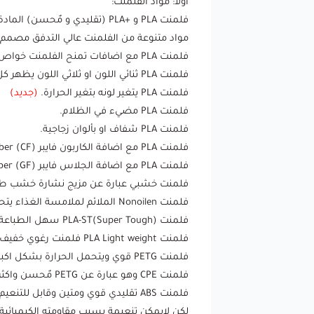
أولا: مواد الفلمنت:
فلمنت PLA و +PLA (تقليدي و مٌحسن) المادة الاسهل في الطباعة والمفضلة للمبتدئين .
مواد متنوعة من الفلمنت عالي التدفق مصمم للطباعة السريعة 
فلمنت PLA مع اضافات تمنح الفلمنت خواص خاصة في المظهر (لمعة معدنية، مظهر رخامي، الوان مطفيه، تدرجات الوان قوس قزج، لمعة قلتر.. الخ).
فلمنت PLA ثنائي اللون او ثلاثي اللون يظهر كل لون على جانب ويظهر تدرج لوني بين كل لون والاخر.
فلمنت PLA يتغير لونه بتغير الحرارة.
(جديد)
فلمنت PLA مضيء في الظلام.
فلمنت PLA شفاف او بألوان زجاجية.
فلمنت PLA مع اضافة الكاربون فايبر Carbon Fiber (CF) الذي يمنحه المزيد من الصلابة ومظهر الكاربون فايبر المميز.
فلمنت PLA مع اضافة الجلاس فايبر Glass Fiber (GF) بنسبة 16% ممايعزز الصلابة ويجعل من الصعب تشويهه.
فلمنت خشبي عبارة عن مزيج نشارة خشب طبيعي
فلمنت Nonoilen الملائم لملامسة الغذاء يتحمل حرارة عالية جدا ويمكن غسله بمغسلة الاطباق في درجة حرارة غليان الماء.
فلمنت PLA-ST(Super Tough) سهل الطباعة مثل اي PLA اخر، غير انه يتمتع بـ متانة عالية تتفوق على الـ PETG.
فلمنت PLA Light weight فلمنت رغوي خفيف الوزن للغاية ومناسب للاستخدام في صناعة الدرون.
فلمنت PETG قوي ويتحمل الحرارة بشكل اكبر من مواد PLA.
فلمنت CPE وهو عبارة عن PETG مٌحسن واكثر قوة وتحمل للحرارة.
لكن لايمكن تنعيمة بسبب مقاومته الكيميائية.