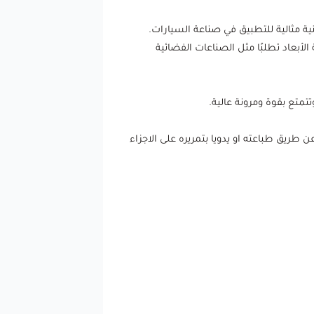
دم خيوط PEEK في أكثر تطبيقات الطباعة ثلاثية الأبعاد تطلبًا مثل الصناعات الفضائية
ريق طباعته او يدويا بتمريره على الاجزاء