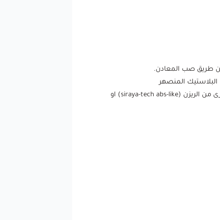
الريزن المرن Flexible resin وهو ريزن مرن وقوي يستعمل لصناعة مجسمات مرنة و يمكن مزجه بنسب معينة مع انواع اخرى من الريزن (siraya-tech abs-like) او