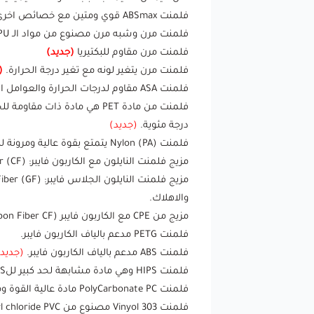
فلمنت ABSmax قوي ومتين مع خصائص اخرى مميزه مثل مقاومة اللهب ويعتبر من اقل المواد امتصاصا الرطوبة.
فلمنت مرن وشبه مرن مصنوع من مواد الـ TPE & TPU على درجات مختلفة من المرونة.
فلمنت مرن مقاوم للبكتيريا
(جديد)
فلمنت مرن يتغير لونه مع تغير درجة الحرارة.
(
فلمنت ASA مقاوم لدرجات الحرارة والعوامل المناخية مثل اشعة الشمس UV والماء.
درجة مئوية.
(جديد)
فلمنت Nylon (PA) يتمتع بقوة عالية ومرونة للتطبيقات الميكانيكية والتقنية .
مزيج فلمنت النايلون مع الكاربون فايبر: Nylon (PA) + Carbon Fiber (CF) يرفع الكاربون فايبر من قوة النايلون ويزيد مقاومته للاهتراء والتآكل.
والاهلاك.
مزيج من CPE مع الكاربون فايبر (Carbon Fiber CF) بالاضافة لخصائصه الفيزيائية المذهلة كفلمنت صناعي فهو يتميز بسهولة
فلمنت PETG مدعم بالياف الكاربون فايبر.
فلمنت ABS مدعم بالياف الكاربون فايبر.
(جديد)
فلمنت HIPS وهي مادة مشابهة لحد كبير للABS غير انها اخف وزن ويمكن في تذويبها في محلول الليمونين ( تعتبر من المواد المناسبة للدعائم).
فلمنت PolyCarbonate PC مادة عالية القوة ومقاومة للتغير الكيميائي والفيزيائي الناتج عن ارتفاع درجة الحرارة.