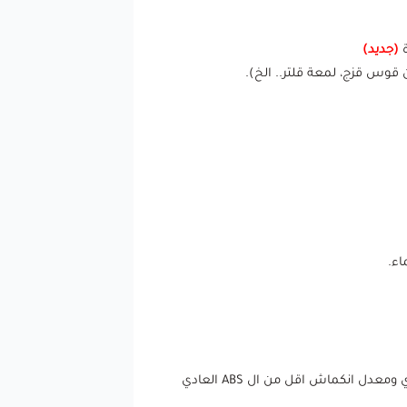
(جديد)
فلمنت ABS تقليدي قوي ومتين وقابل للتنعيم ببخار الاسيتون، وفلمنت +ABS مُحسن وهو اسهل في الطباعة من التقليدي ومعدل انكماش اقل من ال ABS العادي