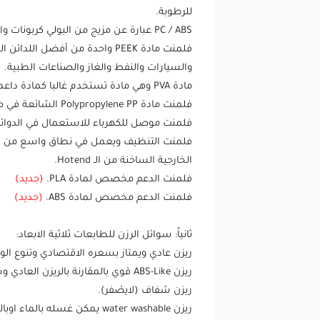
للرطوبة.
PC / ABS عبارة عن مزيج من البولي كربونات والأكريلونيتريل بوتادين ستايرين بخصائص ممتازة تجعل هذه المادة عالية التقنية مثالية للتطبيق في صناعة السيارات.
والسيارات والنفط والغاز والصناعات الطبية.
مادة PVA وهي مادة تستخدم غالبا كمادة داعمة تتحلل في الماء، تستخدم لطباعة المجسمات المعقدة.
فلمنت مادة Polypropylene PP الشائعة في صناعة حاويات الاطعمة والمشروبات حيث تعتبر مادة امنه لملامسة الغذاء وتتمتع بقوة ومرونة عالية.
فلمنت موصل للكهرباء للاستعمال في الدوائر ا
فلمنت التنظيف ويعمل في نطاق واسع من درجات
الخارجية الساخنة من الـ Hotend.
فلمنت الدعم مخصص لمادة PLA
.
(جديد)
فلمنت الدعم مخصص لمادة ABS.
(جديد)
ثانياُ: سوائل الرزن للطابعات ثلاثية الابعاد:
ريزن عادي ويمتاز بسعره الاقتصادي وتنوع الوا
ريزن ABS-Like قوي بالمقارنة بالريزن العادي وسريع الطباعة.
ريزن شفاف (لايصْفر).
ريزن water washable يمكن غسله بالماء اوبالكحول العاديه المخففه بدلا عن الكحول المركزة.