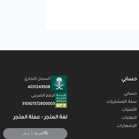
حسابي
السجل التجاري
4031249508
حسابي
الرقم الضريبي
سلة المشتريات
310921572800003
الأمنيات
لغة المتجر - عملة المتجر
الطلبات
الإشعارات
|
ر.س
العربية