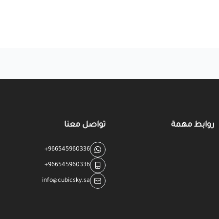
روابط مهمة
تواصل معنا
+966545960336
+966545960336
info@cubicsky.sa