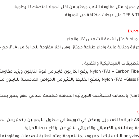
جديد)
مزيج فلمنت النايلون الجلاس فايبر: Nylon (PA) +Glass Fiber (GF) يتمتع الخليط بالكثير 
فلمنت Vinyol 303 مصنوع من polyvinyl chloride PVC البلاستيك المعروف بمتانته ومقاومته العالية