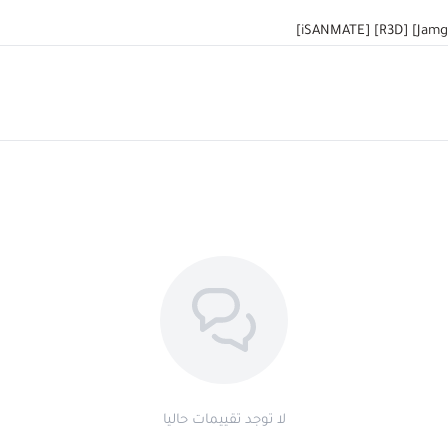
]
iSANMATE
] [
R3D
] [
Jamg
لا توجد تقييمات حاليا