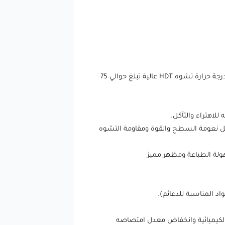
فلمنت من مادة PET هي مادة ذات مقاومة للحرارة ومتانة عالية وأداء طباعة ممتاز. وهي أكثر مقاومة للحرارة من PLA، مع درجة حرارة تشوه HDT عالية تبلغ حوالي 75
من الخواص المحسنة للنايلون مثل نعومة السطح والقوة ومقاومة التشوه
الطباعة ومظهر مميز
 للصدمات ومقاومته الكيميائية وانخفاض معدل امتصاصه