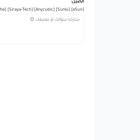
الصين:
he
] [
Siraya-Tech
] [
Anycubic
] [
Sunlu
] [
eSun
[