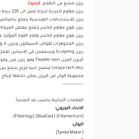
ريزن مشع في الظلام.
(جديد)
ريزن مقاوم للحرارة لدرجة تصل الى 220 درجة مئوية.
ريزن للاستخدامات الهندسية يتمتع بخصائص م
ريزن قوي مقاوم للكسر يتمتع ببعض المرونة ال
ريزن قوي مقاوم للكسر يقاوم القوة المؤثرة ع
ربزن المجوهرات لقوالب السيلكون وريزن الـ Casting او السبك ويستعمل في صناعة المجوهرات او صنع اجزاء معدنية عن طريق صب المعادن.
ريزن Sculpting ويستعمل في الاساس لعمل قوالب الحقن injection حيث يتحمل الريزن المطبوعة من هذه المادة حرارة البلاستيك المنصهر
(siraya-tech blu) ليصبح لدينا مزيج يجمع بين خواص هذه المواد.
مجموعة الوان من الريزن يمكن خلطها لإنتاج آ
-----------------
العلامات التجارية بحسب بلد المنشأ:
الاتحاد الاوروبي:
]
Fiberlogy
] [
BlueCast
] [
Fillamentum
[
تايوان:
]
SpiderMaker
[