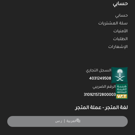
حسابي
حسابي
سلة المشتريات
الأمنيات
الطلبات
الإشعارات
السجل التجاري
4031249508
الرقم الضريبي
310921572800003
لغة المتجر - عملة المتجر
|
ر.س
العربية