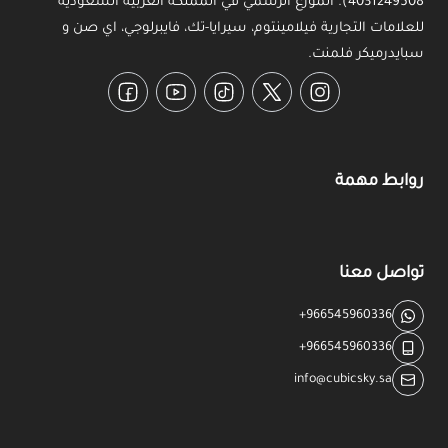
4031249508). الموزع الرسمي في المملكة العربية السعودية
للعلامات التجارية فيلامينتوم، سيرايا-تك، فايبرلوجي، اي صن و
سبايدرميكر فلمنت.
Facebook
YouTube
TikTok
Twitter
Instagram
روابط مهمة
تواصل معنا
+966545960336
+966545960336
info@cubicsky.sa