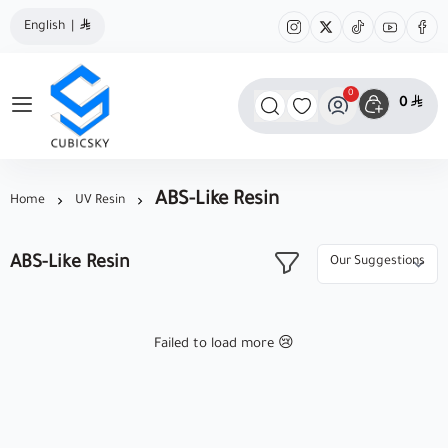
English
|
0
0
مؤسسة كيوبك سكاي
ABS-Like Resin
Home
UV Resin
ABS-Like Resin
Failed to load more 😢