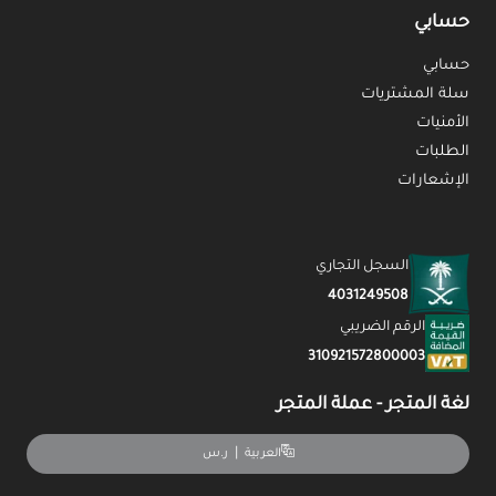
حسابي
حسابي
سلة المشتريات
الأمنيات
الطلبات
الإشعارات
السجل التجاري
4031249508
الرقم الضريبي
310921572800003
لغة المتجر - عملة المتجر
|
ر.س
العربية