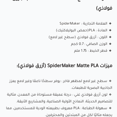
🔹
مادة صديقة للبيئة
: مصنوعة من مصادر متجددة مثل نشا الذرة
فولاذي)
أو قصب السكر، مما يجعلها قابلة للتحلل الحيوي تحت ظروف
التسميد الصناعي.
🔸
العلامة التجارية
:
SpiderMaker
🔹
متوافق مع معظم طابعات FDM ثلاثية الأبعاد
: يعمل بسلاسة
🔸
المادة
:
PLA
(حمض البوليلاكتيك)
مع العلامات التجارية الشهيرة مثل Creality وPrusa وEnder
🔸
اللون
: أزرق فولاذي (سطح غير لامع)
والمزيد.
🔸
الوزن الصافي
: 0.7 كجم
🔸
قطر الخيط
: 1.75 ملم
مقارنة مع PLA اللامع:
ميزات SpiderMaker Matte PLA (أزرق فولاذي):
PLA اللامع
: معروف بألوانه الزاهية وسطحه اللامع، ولكنه قد يبدو
🔹
سطح غير لامع لمظهر فاخر
: يوفر سطحًا ناعمًا وغير لامع يعزز
أحيانًا أقل احترافية أو "بلاستيكيًا" جدًا لبعض التطبيقات.
الجاذبية البصرية للطبعات.
🔹
لون أزرق
فولاذي
غني
: درجة عميقة مستوحاة من المعدن، مثالية
للتصاميم الحديثة، النماذج الأولية الصناعية، والمشاريع الأنيقة.
PLA غير اللامع
: يقدم سطحًا عصريًا وغير عاكس يقلل من خطوط
🔹
سهولة الطباعة
: PLA معروف بطبيعته الودية للمستخدمين، مما
الطبقات المرئية ويمنح الطباعة مظهرًا أكثر تطورًا. إنه مثالي
يجعله مثاليًا لكل من المبتدئين والمحترفين.