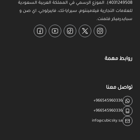
4031249508). الموزع الرسمي في المملكة العربية السعودية
للعلامات التجارية فيلامينتوم، سيرايا-تك، فايبرلوجي، اي صن و
سبايدرميكر فلمنت.
Facebook
YouTube
TikTok
Twitter
Instagram
روابط مهمة
تواصل معنا
+966545960336
+966545960336
info@cubicsky.sa