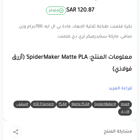
120.87 SAR
متوفر
بكرة فلمنت طباعة ثلاثية الابعاد، مادة بي ال ايه، 700جرام وزن
صافي، ماركة سبايدرميكر ثري دي فلمنت
معلومات المنتج: SpiderMaker Matte PLA (أزرق
فولاذي)
قراءة المزيد
🔸
العلامة التجارية
:
SpiderMaker
🔸
المادة
:
PLA
(حمض البوليلاكتيك)
#blue
#SpiderMaker
#Matte PLA
#PLA
#3D Filament
#مطفي
🔸
اللون
: أزرق فولاذي (سطح غير لامع)
#ازرق
🔸
الوزن الصافي
: 0.7 كجم
🔸
قطر الخيط
: 1.75 ملم
مشاركة المنتج