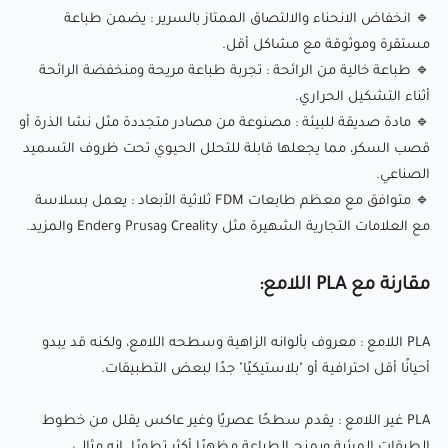
للمشاريع التي تكون فيها الجماليات والملمس مهمين.
🔹
انخفاض الانحناء والالتصاق الممتاز بالسرير
: يضمن طباعة
مستقرة وموثوقة مع مشاكل أقل.
🔹
طباعة خالية من الرائحة
: تجربة طباعة مريحة ومنخفضة الرائحة
إعدادات الطباعة الموصى بها:
أثناء التشكيل الحراري.
🔹
مادة صديقة للبيئة
: مصنوعة من مصادر متجددة مثل نشا الذرة أو
🌡️
درجة حرارة الفوهة
: 210-230°C
قصب السكر، مما يجعلها قابلة للتحلل الحيوي تحت ظروف التسميد
الصناعي.
🛏️
درجة حرارة
سطح الطباعة : 45-60°C (يوصى باستخدام رذاذ
🔹
متوافق مع معظم طابعات FDM ثلاثية الأبعاد
: يعمل بسلاسة
لاصق لتحسين الالتصاق)
مع العلامات التجارية الشهيرة مثل Creality وPrusa وEnder والمزيد.
💨
سرعة المروحة
: 100% (التبريد الكامل يحسن جودة السطح
والتفاصيل)
مقارنة مع PLA اللامع:
🏃‍♂️
سرعة الطباعة
: 10-60 ملم/ثانية (سرعات أبطأ للتفاصيل
المعقدة)
PLA اللامع
: معروف بألوانه الزاهية وسطحه اللامع، ولكنه قد يبدو
أحيانًا أقل احترافية أو "بلاستيكيًا" جدًا لبعض التطبيقات.
⭕
حجم الفوهة
: 0.4 ملم (0.6 ملم موصى به للطباعات الكبيرة)
PLA غير اللامع
: يقدم سطحًا عصريًا وغير عاكس يقلل من خطوط
نظرة عامة على SpiderMaker Matte PLA (أزرق
الطبقات المرئية ويمنح الطباعة مظهرًا أكثر تطورًا. إنه مثالي