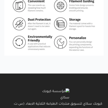
كيوبك سكاي لتسويق منتجات الطباعة الثلاثية الابعاد (س.ت: