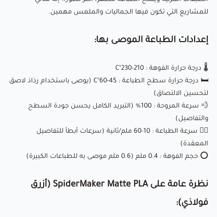
للمشاريع التي تكون فيها الجماليات والملمس مهمين.
فولاذي):
إعدادات الطباعة الموصى بها:
SpiderMaker Matte PLA (أزرق فولاذي) هو خيط طباعة عالي
الجودة مصمم لكل من الطباعة الجمالية والوظيفية ثلاثية الأبعاد.
🌡️
درجة حرارة الفوهة
: 210-230°C
بفضل سطحه غير اللامع المميز ولونه الأزرق الفولاذي الغني، فهو
🛏️
درجة حرارة
سطح الطباعة : 45-60°C (يوصى باستخدام رذاذ لاصق
مثالي لإنشاء نماذج بصرية جذابة، تصاميم حديثة، نماذج أولية
لتحسين الالتصاق)
💨
سرعة المروحة
: 100% (التبريد الكامل يحسن جودة السطح
صناعية، وعناصر ديكور المنزل الأنيقة.
والتفاصيل)
🏃‍♂️
سرعة الطباعة
: 10-60 ملم/ثانية (سرعات أبطأ للتفاصيل
✅
سطح غير لامع
: يقلل من خطوط الطبقات المرئية ويوفر
المعقدة)
مظهرًا احترافيًا وغير عاكس.
⭕
حجم الفوهة
: 0.4 ملم (0.6 ملم موصى به للطباعات الكبيرة)
💠
لون أزرق
فولاذي : مثالي للتصاميم الحديثة، المشاريع ذات
نظرة عامة على SpiderMaker Matte PLA (أزرق
الطابع الصناعي، والإبداعات التي تتطلب لمسة معدنية أنيقة.
⚗
سهولة الاستخدام
: مناسب لكل من المبتدئين والمستخدمين
فولاذي):
ذوي الخبرة، مع انحناء منخفض والتصاق ممتاز بالسرير.