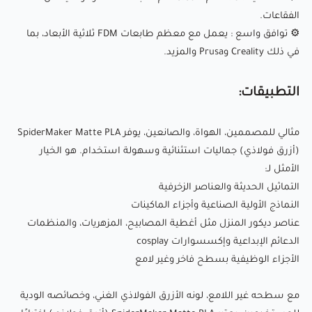
الخيار الأمثل لـ:
الفقاعات.
التماثيل الحديثة والعناصر الزخرفية
⚙
توافق واسع
: يعمل مع معظم طابعات FDM ثلاثية الأبعاد، بما
النماذج الأولية الصناعية وأجزاء الماكينات
في ذلك Creality وPrusa والمزيد.
عناصر ديكور المنزل مثل أغطية المصابيح، المزهريات،
التطبيقات:
والمنظمات
الدعائم الإبداعية وإكسسوارات cosplay
مثالي للمصممين، الهواة، والصانعين، يوفر SpiderMaker Matte PLA
الأجزاء الوظيفية بسطح فاخر وغير لامع
(أزرق فولاذي) جماليات استثنائية وسهولة استخدام. هو الخيار
الأمثل لـ:
مع سطحه غير اللامع، لونه الأزرق الفولاذي الغني، وخصائصه
التماثيل الحديثة والعناصر الزخرفية
الودية للمستخدمين، يعتبر SpiderMaker Matte PLA (أزرق
النماذج الأولية الصناعية وأجزاء الماكينات
عناصر ديكور المنزل مثل أغطية المصابيح، المزهريات، والمنظمات
فولاذي) اختيارًا ممتازًا لكل من المشاريع الفنية والعملية في
الدعائم الإبداعية وإكسسوارات cosplay
الطباعة ثلاثية الأبعاد.
الأجزاء الوظيفية بسطح فاخر وغير لامع
📰جدول مقارنة بين مواد الFDM
مع سطحه غير اللامع، لونه الأزرق الفولاذي الغني، وخصائصه الودية