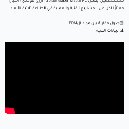
للمستخدمين، يعتبر SpiderMaker Matte PLA (أزرق فولاذي) اختيارًا
📊البيانات الفنية
ممتازًا لكل من المشاريع الفنية والعملية في الطباعة ثلاثية الأبعاد.
📰جدول مقارنة بين مواد الFDM
📊البيانات الفنية