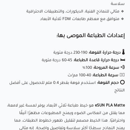
🔄 بكرة خالية من التشابك:
1 كجم، تغذية سلسة، وخالية من
سلاسة
الانسداد.
🔹 مثالي للنماذج الفنية، الديكورات، والتطبيقات الاحترافية
🔹 متوافق مع معظم طابعات FDM ثلاثية الأبعاد
📏 دقة عالية:
قطر 1.75 ملم ± 0.03 ملم لطباعة ثابتة وخالية من
الفقاعات.
إعدادات الطباعة الموصى بها:
⚙ متوافق على نطاق واسع:
يعمل مع معظم طابعات FDM ثلاثية
الأبعاد، مثل Creality، Bambulab، Anycubic، Prusa، Ankermake،
🌡️ درجة حرارة الفوهة:
190-230.درجة مئوية
والمزيد.
🛏️ درجة حرارة قاعدة الطباعة:
45-60 درجة مئوية
💨 سرعة المروحة:
100%
🏃‍♂️ سرعة الطباعة:
40-100 مم/ث
سواء كنت هاويًا أو محترفًا، فإن
eSUN PLA Matte
يقدم أداءً عالي
⭕ حجم الفوهة:
استخدم فوهة بقطر 0.4 ملم للحصول على أفضل
الجودة ولمسة غير لامعة مميزة، مما يجعل مطبوعاتك أكثر تميزًا
النتائج
وجاذبية.
eSUN PLA Matte
هو خيط طباعة ثلاثي الأبعاد يوفر لمسة غير لامعة،
❗ ملاحظة:
بسبب نعومة الفلمنت تاكد من عدم شد تروس السحب
مما يقلل من انعكاس الضوء ويمنح المطبوعات مظهرًا أنيقًا
واحترافيًا. هذا الخيط مصمم لتقليل ظهور خطوط الطبقات، مما
في الاكسترودر عليه اكثر من اللازم.
يمنح النماذج سطحًا أكثر سلاسة وتفاصيل واضحة. إنه مثالي