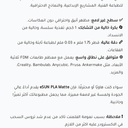
للطباعة الفنية، المشاريع الإبداعية، والنماذج الاحترافية.
📊 جدول مقارنة بين خيوط FDM
📄 البيانات التقنية
✅ سطح غير لامع:
مظهر أنيق واحترافي دون انعكاسات.
🔄 بكرة خالية من التشابك:
1 كجم، تغذية سلسة، وخالية من
الانسداد.
📏 دقة عالية:
قطر 1.75 ملم ± 0.03 ملم لطباعة ثابتة وخالية من
الفقاعات.
⚙ متوافق على نطاق واسع:
يعمل مع معظم طابعات FDM ثلاثية
الأبعاد، مثل Creality، Bambulab، Anycubic، Prusa، Ankermake،
والمزيد.
سواء كنت هاويًا أو محترفًا، فإن
eSUN PLA Matte
يقدم أداءً عالي
الجودة ولمسة غير لامعة مميزة، مما يجعل مطبوعاتك أكثر تميزًا
وجاذبية.
❗ ملاحظة:
بسبب نعومة الفلمنت تاكد من عدم شد تروس السحب
في الاكسترودر عليه اكثر من اللازم.