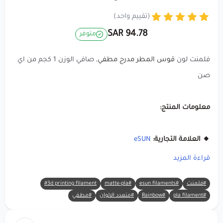
(تقييم واحد)
94.78 SAR
متوفر
فلمنت لون
قوس المطر مدرج مطفي
, صافي الوزن 1 كجم من اي
صن
معلومات المنتج:
🔸 العلامة التجارية:
eSUN
🔸 المادة:
Matte PLA
قراءة المزيد
🔸 اللون:
قوس المطر
#فلمنت
#esun filaments
#matte-pla
#3d printing filament
🔸 الوزن الصافي:
1 كجم
#pla filament
#Rainbow
#متعدد الالوان
#مطفي
🔸 قطر الخيط:
1.75 ملم
🔸 نوع البكرة: بكرة كرتون