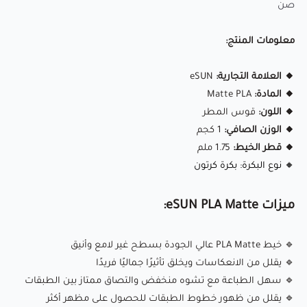
🌡️ درجة حرارة الفوهة:
190-230.درجة مئوية
صن
🛏️ درجة حرارة قاعدة الطباعة:
45-60 درجة مئوية
معلومات المنتج:
💨 سرعة المروحة:
100%
🏃‍♂️ سرعة الطباعة:
40-100 مم/ث
🔸 العلامة التجارية:
eSUN
⭕ حجم الفوهة:
استخدم فوهة بقطر 0.4 ملم للحصول على
🔸 المادة:
Matte PLA
🔸 اللون:
أفضل النتائج
قوس المطر
🔸 الوزن الصافي:
1 كجم
🔸 قطر الخيط:
1.75 ملم
eSUN PLA Matte
هو خيط طباعة ثلاثي الأبعاد يوفر لمسة غير
🔸 نوع البكرة: بكرة كرتون
لامعة، مما يقلل من انعكاس الضوء ويمنح المطبوعات مظهرًا
أنيقًا واحترافيًا. هذا الخيط مصمم لتقليل ظهور خطوط الطبقات،
ميزات eSUN PLA Matte:
مما يمنح النماذج سطحًا أكثر سلاسة وتفاصيل واضحة. إنه مثالي
للطباعة الفنية، المشاريع الإبداعية، والنماذج الاحترافية.
🔹 خيط PLA Matte عالي الجودة بسطح غير لامع وأنيق
🔹 يقلل من الانعكاسات ويخلق تأثيرًا جماليًا فريدًا
🔹 سهل الطباعة مع تشوه منخفض والتصاق ممتاز بين الطبقات
✅ سطح غير لامع:
مظهر أنيق واحترافي دون انعكاسات.
🔹 يقلل من ظهور خطوط الطبقات للحصول على مظهر أكثر