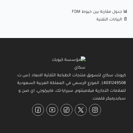
📊 جدول مقارنة بين خيوط FDM
📄 البيانات التقنية
كيوبك سكاي لتسويق منتجات الطباعة الثلاثية الابعاد (س.ت:
4031249508). الموزع الرسمي في المملكة العربية السعودية
للعلامات التجارية فيلامينتوم، سيرايا-تك، فايبرلوجي، اي صن و
سبايدرميكر فلمنت.
Facebook
YouTube
TikTok
Twitter
Instagram