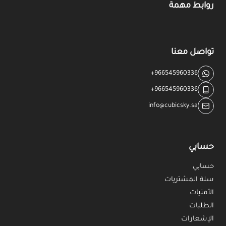
روابط مهمة
تواصل معنا
+966545960336
+966545960336
info@cubicsky.sa
حسابي
حسابي
سلة المشتريات
الأمنيات
الطلبات
الإشعارات