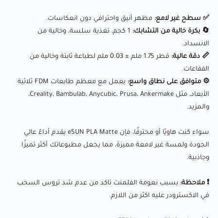
📊 جدول مقارنة بين خيوط FDM
📄 البيانات التقنية
✅ سطح غير لامع:
مظهر أنيق واحترافي دون انعكاسات.
🔄 بكرة خالية من التشابك:
1 كجم، تغذية سلسة، وخالية من
الانسداد.
📏 دقة عالية:
قطر 1.75 ملم ± 0.03 ملم لطباعة ثابتة وخالية من
الفقاعات.
⚙ متوافق على نطاق واسع:
يعمل مع معظم طابعات FDM ثلاثية
الأبعاد، مثل Creality، Bambulab، Anycubic، Prusa، Ankermake،
والمزيد.
سواء كنت هاويًا أو محترفًا، فإن eSUN PLA Matte يقدم أداءً عالي
الجودة ولمسة غير لامعة مميزة، مما يجعل مطبوعاتك أكثر تميزًا
وجاذبية.
❗ ملاحظة:
بسبب نعومة الفلمنت تاكد من عدم شد تروس السحب
في الاكسترودر عليه اكثر من اللازم.