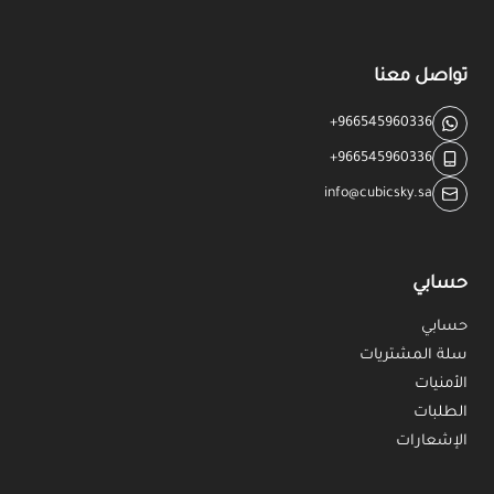
تواصل معنا
+966545960336
+966545960336
info@cubicsky.sa
حسابي
حسابي
سلة المشتريات
الأمنيات
الطلبات
الإشعارات