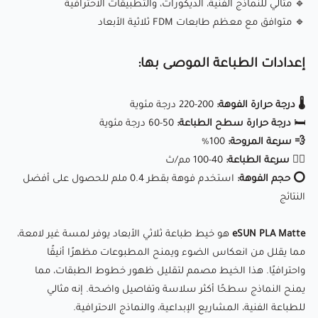
الانسداد.
🔹 مثالي للنماذج الفنية، الديكورات، والتطبيقات الاحترافية
🔹 متوافق مع معظم طابعات FDM ثلاثية الأبعاد
📏 دقة عالية:
قطر 1.75 ملم ± 0.03 ملم لطباعة ثابتة وخالية من
الفقاعات.
إعدادات الطباعة الموصى بها:
⚙ متوافق على نطاق واسع:
يعمل مع معظم طابعات FDM ثلاثية
الأبعاد، مثل Creality، Bambulab، Anycubic، Prusa، Ankermake،
🌡️ درجة حرارة الفوهة:
200-220 درجة مئوية
والمزيد.
🛏️
درجة حرارة سطح الطباعة:
50-60 درجة مئوية
💨 سرعة المروحة:
100%
🏃‍♂️ سرعة الطباعة:
40-100 مم/ث
سواء كنت هاويًا أو محترفًا، فإن eSUN PLA Matte يقدم أداءً عالي
⭕ حجم الفوهة:
استخدم فوهة بقطر 0.4 ملم للحصول على أفضل
الجودة ولمسة غير لامعة مميزة، مما يجعل مطبوعاتك أكثر تميزًا
النتائج
وجاذبية.
eSUN PLA Matte
هو خيط طباعة ثلاثي الأبعاد يوفر لمسة غير لامعة،
❗ ملاحظة:
مما يقلل من انعكاس الضوء ويمنح المطبوعات مظهرًا أنيقًا
بسبب نعومة الفلمنت تاكد من عدم شد تروس السحب
واحترافيًا. هذا الخيط مصمم لتقليل ظهور خطوط الطبقات، مما
في الاكسترودر عليه اكثر من اللازم.
يمنح النماذج سطحًا أكثر سلاسة وتفاصيل واضحة. إنه مثالي
للطباعة الفنية، المشاريع الإبداعية، والنماذج الاحترافية.