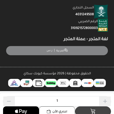
السجل التجاري
4031249508
الرقم الضريبي
310921572800003
لغة المتجر - عملة المتجر
|
ر.س
العربية
الحقوق محفوظة | 2026
مؤسسة كيوبك سكاي
اشتري الآن