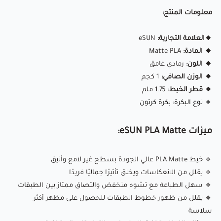
🛏️
درجة حرارة سطح الطباعة:
50-60 درجة مئوية
معلومات المنتج:
💨 سرعة المروحة:
100%
🏃‍♂️ سرعة الطباعة:
40-100 مم/ث
🔸العلامة التجارية:
eSUN
⭕ حجم الفوهة:
استخدم فوهة بقطر 0.4 ملم للحصول على
🔸 المادة:
Matte PLA
🔸 اللون:
رمادي غامق
أفضل النتائج
🔸 الوزن الصافي:
1 كجم
🔸 قطر الخيط:
1.75 ملم
eSUN PLA Matte
هو خيط طباعة ثلاثي الأبعاد يوفر لمسة غير
🔸 نوع البكرة: بكرة كرتون
لامعة، مما يقلل من انعكاس الضوء ويمنح المطبوعات مظهرًا
أنيقًا واحترافيًا. هذا الخيط مصمم لتقليل ظهور خطوط الطبقات،
ميزات eSUN PLA Matte:
مما يمنح النماذج سطحًا أكثر سلاسة وتفاصيل واضحة. إنه مثالي
🔹 خيط PLA Matte عالي الجودة بسطح غير لامع وأنيق
للطباعة الفنية، المشاريع الإبداعية، والنماذج الاحترافية.
🔹 يقلل من الانعكاسات ويخلق تأثيرًا جماليًا فريدًا
🔹 سهل الطباعة مع تشوه منخفض والتصاق ممتاز بين الطبقات
✅ سطح غير لامع:
مظهر أنيق واحترافي دون انعكاسات.
🔹 يقلل من ظهور خطوط الطبقات للحصول على مظهر أكثر
🔄 بكرة خالية من التشابك:
1 كجم، تغذية سلسة، وخالية من
سلاسة