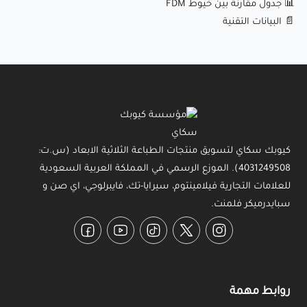
📊 جدول مقارنة بين خيوط FDM
📄 البيانات التقنية
كيوبك سكاي لتسويق منتجات الطباعة الثلاثية الابعاد (س.ت:
4031249508). الموزع الرسمي في المملكة العربية السعودية
للعلامات التجارية فيلامينتوم، سيرايا-تك، فايبرلوجي، اي صن و
سبايدرميكر فلمنت.
Facebook
YouTube
TikTok
Twitter
Instagram
روابط مهمة