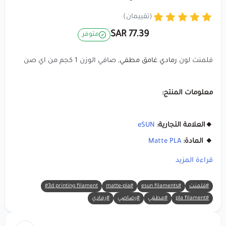
(تقييمان)
77.39 SAR
متوفر
فلمنت لون
رمادي غامق مطفي
, صافي الوزن 1 كجم من اي صن
معلومات المنتج:
🔸العلامة التجارية:
eSUN
🔸 المادة:
Matte PLA
🔸 اللون:
رمادي غامق
قراءة المزيد
🔸 الوزن الصافي:
1 كجم
#فلمنت
#esun filaments
#matte-pla
#3d printing filament
🔸 قطر الخيط:
1.75 ملم
#pla filament
#مطفي
#رصاصي
#رمادي
🔸 نوع البكرة: بكرة كرتون