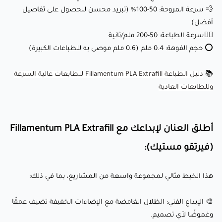
💨 سرعة المروحة: 50-100% (تبريد محسن للحصول على تفاصيل
أفضل)
🎨 الإبداع الفني: الظلال الغامضة مع الإضاءات الخفيفة تضيف
🏃‍♂️سرعة الطباعة: 50-200 ملم/ثانية
عمقًا وغموضًا لأي تصميم.
⭕ حجم الفوهة: 0.4 ملم (0.6 ملم موصى به للطباعات الكبيرة)
💡 نماذج وظيفية: مثالي لإنشاء أجزاء متينة ودقيقة بتشطيب
احترافي وغامض.
📚
دليل الطباعة Fillamentum PLA Extrafill للطابعات عالية السرعة
وللطابعات العادية
🎁 ديكور وهدايا شخصية: أنشئ قطعًا فريدة وغير قابلة للنسيان
مثل التماثيل المخصصة، الزخارف، أو ديكور المنزل بمظهر غامض
ومثير.
أطلق العنان لإبداعك مع Fillamentum PLA Extrafill
🛠️ التطبيقات الصناعية: مناسبة لتصنيع المكونات، الأدوات،
(فيرتقو مستيك):
والأجزاء التي تتطلب مظهرًا داكنًا وأنيقًا.
هذا الخيط مثالي لمجموعة واسعة من المشاريع، بما في ذلك:
لماذا يحبه العملاء؟
🎨 الإبداع الفني: الظلال الغامضة مع الإضاءات الخفيفة تضيف عمقًا
وغموضًا لأي تصميم.
✅ لون غامض وأنيق: درجة اللون الغامضة تضمن أن تكون طباعتك