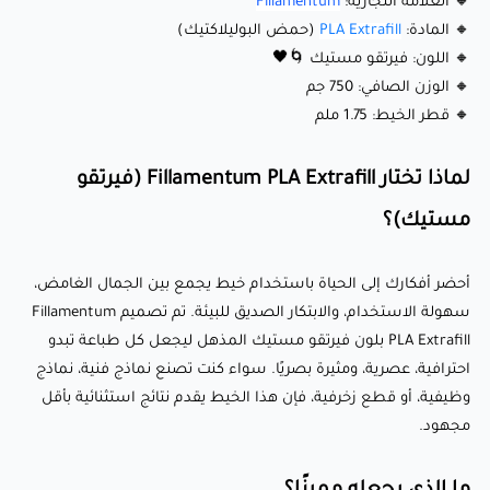
🔸 العلامة التجارية:
Fillamentum
🔹 تركيبة صديقة للبيئة: مصنوعة من موارد متجددة، هذه المادة
🔸 المادة:
PLA Extrafill
(حمض البوليلاكتيك)
مستدامة مثلما هي موثوق بها 🌱🌍
🔸 اللون: فيرتقو مستيك 🌀🖤
🔹 انكماش وتشوه أقل: يضمن طباعة مستقرة ودقيقة، حتى
🔸 الوزن الصافي: 750 جم
للتصاميم المعقدة والتفصيلية.
🔸 قطر الخيط: 1.75 ملم
🔹 ربط قوي بين الطبقات: يوفر طباعة نظيفة وحادة بجودة ثابتة
لماذا تختار Fillamentum PLA Extrafill (فيرتقو
في كل مرة.
مستيك)؟
✨ إعدادات الطباعة العادية
(الغير سريعة)
:
أحضر أفكارك إلى الحياة باستخدام خيط يجمع بين الجمال الغامض،
سهولة الاستخدام، والابتكار الصديق للبيئة. تم تصميم Fillamentum
🌡️ درجة حرارة الفوهة: 190-210°C
PLA Extrafill بلون فيرتقو مستيك المذهل ليجعل كل طباعة تبدو
🛏️ درجة حرارة سطح الطباعة: 0-55°C (اختياري لتحسين الالتصاق)
احترافية، عصرية، ومثيرة بصريًا. سواء كنت تصنع نماذج فنية، نماذج
💨 سرعة المروحة: 50-100% (تبريد محسن للحصول على تفاصيل
وظيفية، أو قطع زخرفية، فإن هذا الخيط يقدم نتائج استثنائية بأقل
أفضل)
مجهود.
🏃‍♂️ سرعة الطباعة: 30-70ملم/ثانية