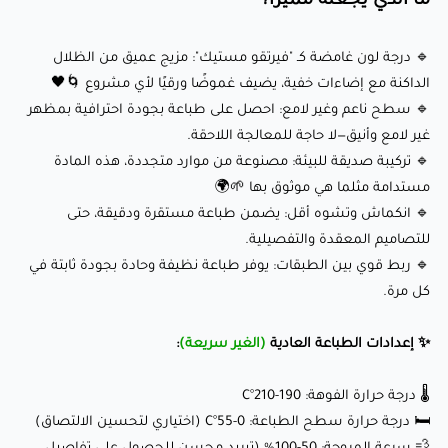
ما الذي يجعله مميزًا؟
⭕ حجم الفوهة: 0.4 ملم (0.6 ملم موصى به للطباعات الكبيرة)
🔹 درجة لون غامضة كـ "فيرتقو مستيك": مزيج عميق من الظلال
🎇 اعدادات الطباعة السريعة
(للحصول على المظهر المطفي)
:
الداكنة مع إضاءات خفية، يضيف غموضًا ورقيًا لأي مشروع 🌀🖤
🔹 سطح ناعم وغير لامع: احصل على طباعة بجودة احترافية بمظهر
🌡️درجة حرارة الفوهة: 180-230°C
غير لامع وأنيق—لا حاجة للمعالجة اللاحقة.
🔹 تركيبة صديقة للبيئة: مصنوعة من موارد متجددة، هذه المادة
🛏️ درجة حرارة سطح الطباعة: 0-55°C (اختياري لتحسين الالتصاق)
مستدامة مثلما هي موثوق بها 🌱🌍
💨 سرعة المروحة: 50-100% (تبريد محسن للحصول على تفاصيل
🔹 انكماش وتشوه أقل: يضمن طباعة مستقرة ودقيقة، حتى
أفضل)
للتصاميم المعقدة والتفصيلية.
🏃‍♂️سرعة الطباعة: 100-400 ملم/ثانية
🔹 ربط قوي بين الطبقات: يوفر طباعة نظيفة وحادة بجودة ثابتة في
كل مرة.
⭕ حجم الفوهة: 0.4 ملم (0.6 ملم موصى به للطباعات الكبيرة)
✨ إعدادات الطباعة العادية
(الغير سريعة)
:
🎆 اعدادات الطباعة السريعة
(للحصول على المظهر اللامع)
:
🌡️ درجة حرارة الفوهة: 190-210°C
🌡️درجة حرارة الفوهة: 230-270°C
🛏️ درجة حرارة سطح الطباعة: 0-55°C (اختياري لتحسين الالتصاق)