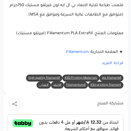
فلمنت طباعة ثلاثية الابعاد بي ال ايه لون فيرتقو مستيك 750جرام
(متوافق مع الطابعات عالية السرعة وموافق مع MSA)
معلومات المنتج: Fillamentum PLA Extrafill (فيرتقو مستيك)
🔸 العلامة التجارية:
Fillamentum
🔸 المادة:
PLA Extrafill
(حمض البوليلاكتيك)
قراءة المزيد
🔸 اللون: فيرتقو مستيك 🌀🖤
#high quality filament
#3D Printing Materials
#pla filament
🔸 الوزن الصافي: 750 جم
#3d printing filament
#fillamentum
#احمر
#عنابي
🔸 قطر الخيط: 1.75 ملم
مشاركة المنتج
لماذا تختار Fillamentum PLA Extrafill (فيرتقو
مستيك)؟