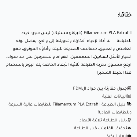
سواء. ارفع مستوى تجربة الطباعة ثلاثية الأبعاد الخاصة بك اليوم
ختامًا:
باستخدام هذا الخيط المتميز!
Fillamentum PLA Extrafill (فيرتقو مستيك) ليس مجرد خيط
📰جدول مقارنة بين مواد الFDM
للطباعة — إنه أداة لإحياء أفكارك وتحويلها إلى واقع. بفضل لونه
📊البيانات الفنية
الغامض والعميق، خصائصه الصديقة للبيئة، وأداؤه الموثوق، فهو
الخيار الأمثل للفنانين، المصممين، الهواة، والمحترفين على حد سواء.
📚
دليل الطباعة Fillamentum PLA Extrafill للطابعات عالية
ارفع مستوى تجربة الطباعة ثلاثية الأبعاد الخاصة بك اليوم باستخدام
السرعة وللطابعات العادية
هذا الخيط المتميز!
🔭دليل الطباعة ثلاثية الأبعاد
🔥
تجفيف الفلمنت قبل الطباعة
📰جدول مقارنة بين مواد الFDM
💼
أبعاد البكرة
📊البيانات الفنية
📚
دليل الطباعة Fillamentum PLA Extrafill للطابعات عالية السرعة
وللطابعات العادية
🔭دليل الطباعة ثلاثية الأبعاد
🔥
تجفيف الفلمنت قبل الطباعة
💼
أبعاد البكرة