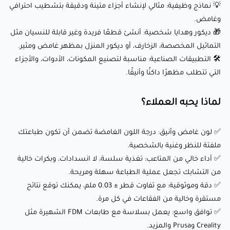
💡 نماذج وظيفية: مثالي لإنشاء أجزاء متينة ودقيقة بتشطيب احترافي
ملفتة للنظر وغنية بالشخصية.
وغامض.
✅ أداء خالي من المتاعب: تغذية سلسة، لا انسدادات، وبكرات خالية
🎁 ديكور وهدايا شخصية: أنشئ قطعًا فريدة وغير قابلة للنسيان مثل
من التشابك تجعل عملية الطباعة سهلة ومريحة.
التماثيل المخصصة، الزخارف، أو ديكور المنزل بمظهر غامض ومثير.
🛠️ التطبيقات الصناعية: مناسبة لتصنيع المكونات، الأدوات، والأجزاء
✅ دقة وموثوقية: مع تفاوت قطر ± 0.03 ملم، يمكنك توقع نتائج
التي تتطلب مظهرًا داكنًا وأنيقًا.
مستقرة وخالية من الفقاعات في كل مرة.
✅ توافق واسع: يعمل بسلاسة مع طابعات FDM الشهيرة مثل
لماذا يحبه العملاء؟
Creality وPrusa والمزيد.
✅ لون غامض وأنيق: درجة اللون الغامضة تضمن أن تكون طباعتك
ختامًا:
ملفتة للنظر وغنية بالشخصية.
✅ أداء خالي من المتاعب: تغذية سلسة، لا انسدادات، وبكرات خالية
من التشابك تجعل عملية الطباعة سهلة ومريحة.
Fillamentum PLA Extrafill (فيرتقو مستيك) ليس مجرد خيط
✅ دقة وموثوقية: مع تفاوت قطر ± 0.03 ملم، يمكنك توقع نتائج
للطباعة — إنه أداة لإحياء أفكارك وتحويلها إلى واقع. بفضل لونه
مستقرة وخالية من الفقاعات في كل مرة.
الغامض والعميق، خصائصه الصديقة للبيئة، وأداؤه الموثوق، فهو
✅ توافق واسع: يعمل بسلاسة مع طابعات FDM الشهيرة مثل
Creality وPrusa والمزيد.
الخيار الأمثل للفنانين، المصممين، الهواة، والمحترفين على حد