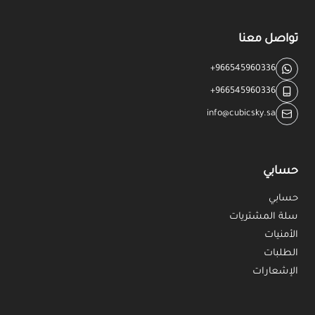
تواصل معنا
+966545960336
+966545960336
info@cubicsky.sa
حسابي
حسابي
سلة المشتريات
الأمنيات
الطلبات
الإشعارات