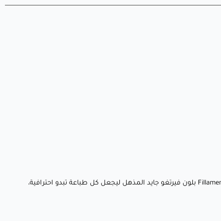
أحضر أفكارك إلى الحياة باستخدام خيط يجمع بين الجمال النابض بالحياة، سهولة الاستخدام، والابتكار الصديق للبيئة. تم تصميم Fillamentum PLA Extrafill بلون فيرتغو جايد المذهل ليجعل كل طباعة تبدو احترافية،