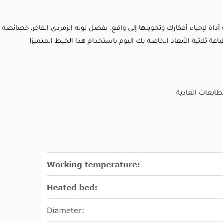
من الفخامة والأناقة لأي تصميم.
يط للطباعة — إنه أداة لإحياء أفكارك وتحويلها إلى واقع. بفضل لونه الزمردي الفاخر، خص
💡 نماذج وظيفية: مثالي لإنشاء أجزاء متينة ودقيقة بتشطيب
 ثلاثية الأبعاد الخاصة بك اليوم باستخدام هذا الخيط المتميز!
احترافي وأنيق.
🎁 ديكور وهدايا شخصية: أنشئ قطعًا فريدة وغير قابلة للنسيان
مثل التماثيل المخصصة، الزخارف، أو ديكور المنزل بمظهر زمردي
فاخر.
🛠️ التطبيقات الصناعية: مناسبة لتصنيع المكونات، الأدوات،
والأجزاء التي تتطلب مظهرًا جريئًا ومشرقًا.
لماذا يحبه العملاء؟
✅ لون فاخر وحيوي: درجة اللون الزمردي الغنية تضمن أن تكون
طباعتك ملفتة للنظر ومليئة بالشخصية.