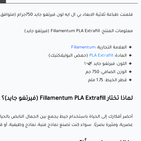
فلمنت طباعة ثلاثية الابعاد بي ال ايه لون فيرتغو جايد 750جرام (متوافق مع الطابعات عالية السرعة وموافق مع MSA)
معلومات المنتج: Fillamentum PLA Extrafill (فيرتغو جايد)
🔸 العلامة التجارية:
Fillamentum
🔸 المادة:
PLA Extrafill
(حمض البوليلاكتيك)
🔸 اللون: فيرتغو جايد 🌿✨
🔸 الوزن الصافي: 750 جم
🔸 قطر الخيط: 1.75 ملم
لماذا تختار Fillamentum PLA Extrafill (فيرتغو جايد)؟
عصرية، ومثيرة بصريًا. سواء كنت تصنع نماذج فنية، نماذج وظيفية، أو ق