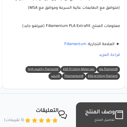
(متوافق مع الطابعات عالية السرعة وموافق مع MSA)
معلومات المنتج: Fillamentum PLA Extrafill (فيرتغو جايد)
🔸 العلامة التجارية:
Fillamentum
🔸 المادة:
PLA Extrafill
(حمض البوليلاكتيك)
قراءة المزيد
🔸 اللون: فيرتغو جايد 🌿✨
#high quality filament
#3D Printing Materials
#pla filament
🔸 الوزن الصافي: 750 جم
#3d printing filament
#fillamentum
#اخضر
🔸 قطر الخيط: 1.75 ملم
لماذا تختار Fillamentum PLA Extrafill (فيرتغو
جايد)؟
التعليقات
وصف المنتج
(3 تقييمات)
تفاصيل المنتج