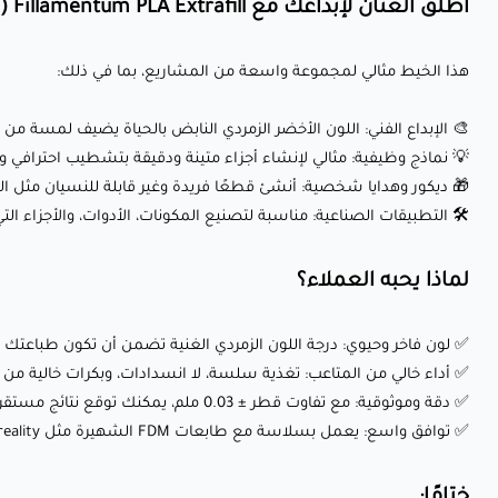
أطلق العنان لإبداعك مع Fillamentum PLA Extrafill (فيرتغو جايد):
هذا الخيط مثالي لمجموعة واسعة من المشاريع، بما في ذلك:
🎨 الإبداع الفني: اللون الأخضر الزمردي النابض بالحياة يضيف لمسة من ا
💡 نماذج وظيفية: مثالي لإنشاء أجزاء متينة ودقيقة بتشطيب احترافي وأ
🎁 ديكور وهدايا شخصية: أنشئ قطعًا فريدة وغير قابلة للنسيان مثل ال
🛠️ التطبيقات الصناعية: مناسبة لتصنيع المكونات، الأدوات، والأجزاء الت
لماذا يحبه العملاء؟
✅ لون فاخر وحيوي: درجة اللون الزمردي الغنية تضمن أن تكون طباعتك 
✅ أداء خالي من المتاعب: تغذية سلسة، لا انسدادات، وبكرات خالية م
✅ دقة وموثوقية: مع تفاوت قطر ± 0.03 ملم، يمكنك توقع نتائج مستقرة وخالية من الفقاعات في كل مرة.
✅ توافق واسع: يعمل بسلاسة مع طابعات FDM الشهيرة مثل Creality وPrusa والمزيد.