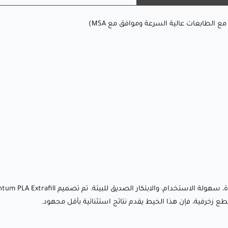
أحضر أفكارك إلى الحياة باستخدام خيط يجمع بين الجمال النابض
بالحياة، سهولة الاستخدام، والابتكار الصديق للبيئة. تم تصميم
Fillamentum PLA Extrafill بلون فيرتغو جايد المذهل ليجعل كل
طباعة تبدو احترافية، عصرية، ومثيرة بصريًا. سواء كنت تصنع نماذج
فنية، نماذج وظيفية، أو قطع زخرفية، فإن هذا الخيط يقدم نتائج
استثنائية بأقل مجهود.
ما الذي يجعله مميزًا؟
🔹 درجة لون فيرتغو جايد المذهلة: درجة خضراء غنية عميقة
مستوحاة من حجر الزمرد، تضيف أناقة وحيوية لأي مشروع 🌿✨
🔹 سطح ناعم ولماع: احصل على طباعة بجودة احترافية بمظهر
طع زخرفية، فإن هذا الخيط يقدم نتائج استثنائية بأقل مجهود.
مصقول ولمعة مميزة—لا حاجة للمعالجة اللاحقة.
🔹 تركيبة صديقة للبيئة: مصنوعة من موارد متجددة، هذه المادة