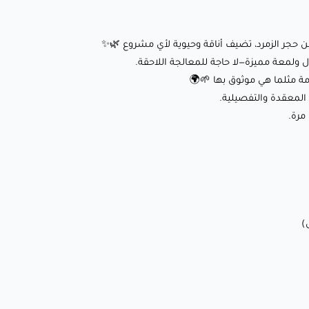
مستدامة مثلما هي موثوق بها 🌱🌍
🔹 انكماش وتشوه أقل: يضمن طباعة مستقرة ودقيقة، حتى
ن حجر الزمرد، تضيف أناقة وحيوية لأي مشروع 🌿✨
للتصاميم المعقدة والتفصيلية.
لمعة مميزة—لا حاجة للمعالجة اللاحقة.
🔹 ربط قوي بين الطبقات: يوفر طباعة نظيفة وحادة بجودة ثابتة
مة مثلما هي موثوق بها 🌱🌍
في كل مرة.
لمعقدة والتفصيلية.
مرة.
✨ إعدادات الطباعة العادية
(الغير سريعة)
:
🌡️ درجة حرارة الفوهة: 190-210°C
🛏️ درجة حرارة سطح الطباعة: 0-55°C (اختياري لتحسين الالتصاق)
💨 سرعة المروحة: 50-100% (تبريد محسن للحصول على تفاصيل
أفضل)
🏃‍♂️ سرعة الطباعة: 30-70ملم/ثانية
⭕ حجم الفوهة: 0.4 ملم (0.6 ملم موصى به للطباعات الكبيرة)