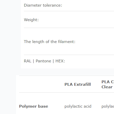
✅ أداء خالي من المتاعب: تغذية سلسة، لا انسدادات، وبكرات خالية
من التشابك تجعل عملية الطباعة سهلة ومريحة.
✅ دقة وموثوقية: مع تفاوت قطر ± 0.03 ملم، يمكنك توقع نتائج
مستقرة وخالية من الفقاعات في كل مرة.
✅ توافق واسع: يعمل بسلاسة مع طابعات FDM الشهيرة مثل
Creality وPrusa والمزيد.
ختامًا:
Fillamentum PLA Extrafill (فيرتغو جايد) ليس مجرد خيط للطباعة
— إنه أداة لإحياء أفكارك وتحويلها إلى واقع. بفضل لونه الزمردي
الفاخر، خصائصه الصديقة للبيئة، وأداؤه الموثوق، فهو الخيار الأمثل
للفنانين، المصممين، الهواة، والمحترفين على حد سواء. ارفع
مستوى تجربة الطباعة ثلاثية الأبعاد الخاصة بك اليوم باستخدام