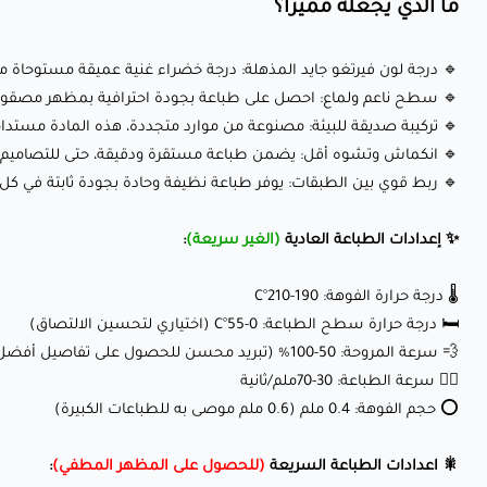
ما الذي يجعله مميزًا؟
🔹 درجة لون فيرتغو جايد المذهلة: درجة خضراء غنية عميقة مستوحاة م
🔹 سطح ناعم ولماع: احصل على طباعة بجودة احترافية بمظهر مصقول و
🔹 تركيبة صديقة للبيئة: مصنوعة من موارد متجددة، هذه المادة مستدا
🔹 انكماش وتشوه أقل: يضمن طباعة مستقرة ودقيقة، حتى للتصاميم ا
🔹 ربط قوي بين الطبقات: يوفر طباعة نظيفة وحادة بجودة ثابتة في كل 
✨ إعدادات الطباعة العادية
(الغير سريعة)
:
🌡️ درجة حرارة الفوهة: 190-210°C
🛏️ درجة حرارة سطح الطباعة: 0-55°C (اختياري لتحسين الالتصاق)
💨 سرعة المروحة: 50-100% (تبريد محسن للحصول على تفاصيل أفضل)
🏃‍♂️ سرعة الطباعة: 30-70ملم/ثانية
⭕ حجم الفوهة: 0.4 ملم (0.6 ملم موصى به للطباعات الكبيرة)
🎇 اعدادات الطباعة السريعة
(للحصول على المظهر المطفي)
: