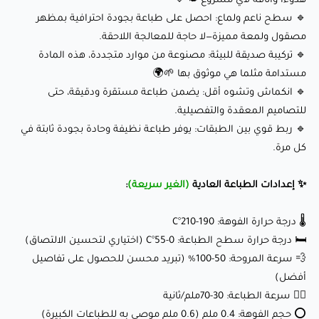
هدوءًا وأناقة لأي مشروع 🌤️💙
🔹 سطح ناعم ولماع: احصل على طباعة بجودة احترافية بمظهر
🌡️درجة حرارة الفوهة: 180-230°C
مصقول ولمعة مميزة—لا حاجة للمعالجة اللاحقة.
🛏️ درجة حرارة سطح الطباعة: 0-55°C (اختياري لتحسين الالتصاق)
🔹 تركيبة صديقة للبيئة: مصنوعة من موارد متجددة، هذه المادة
💨 سرعة المروحة: 50-100% (تبريد محسن للحصول على تفاصيل
مستدامة مثلما هي موثوق بها 🌱🌍
🔹 انكماش وتشوه أقل: يضمن طباعة مستقرة ودقيقة، حتى
أفضل)
للتصاميم المعقدة والتفصيلية.
🏃‍♂️سرعة الطباعة: 100-400 ملم/ثانية
🔹 ربط قوي بين الطبقات: يوفر طباعة نظيفة وحادة بجودة ثابتة في
⭕ حجم الفوهة: 0.4 ملم (0.6 ملم موصى به للطباعات الكبيرة)
كل مرة.
✨ إعدادات الطباعة العادية
🎆 اعدادات الطباعة السريعة
(الغير سريعة)
:
(للحصول على المظهر اللامع)
:
🌡️ درجة حرارة الفوهة: 190-210°C
🌡️درجة حرارة الفوهة: 230-270°C
🛏️ درجة حرارة سطح الطباعة: 0-55°C (اختياري لتحسين الالتصاق)
🛏️ درجة حرارة سطح الطباعة: 0-55°C (اختياري لتحسين الالتصاق)
💨 سرعة المروحة: 50-100% (تبريد محسن للحصول على تفاصيل
💨 سرعة المروحة: 50-100% (تبريد محسن للحصول على تفاصيل
أفضل)
🏃‍♂️ سرعة الطباعة: 30-70ملم/ثانية
أفضل)
⭕ حجم الفوهة: 0.4 ملم (0.6 ملم موصى به للطباعات الكبيرة)