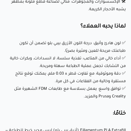
🛠️ الإكسسوارات والمجوهرات: مثالي لصناعة قطع ملونة بمظهر
✅ توافق واسع: يعمل بسلاسة مع طابعات FDM الشهيرة مثل
يشبه الأحجار الكريمة.
Creality وPrusa والمزيد.
لماذا يحبه العملاء؟
ختامًا:
✅ لون هادئ وأنيق: درجة اللون الأزرق بيبي بلو تضمن أن تكون
طباعتك مريحة للعين ومثيرة بصريًا.
Fillamentum PLA Extrafill (أزرق بيبي بلو) ليس مجرد خيط
✅ أداء خالي من المتاعب: تغذية سلسة، لا انسدادات، وبكرات خالية
للطباعة — إنه أداة لإحياء أفكارك وتحويلها إلى واقع. بفضل لونه
من التشابك تجعل عملية الطباعة سهلة ومريحة.
✅ دقة وموثوقية: مع تفاوت قطر ± 0.03 ملم، يمكنك توقع نتائج
الأزرق الناعم، خصائصه الصديقة للبيئة، وأداؤه الموثوق، فهو الخيار
مستقرة وخالية من الفقاعات في كل مرة.
الأمثل للفنانين، المصممين، الهواة، والمحترفين على حد سواء.
✅ توافق واسع: يعمل بسلاسة مع طابعات FDM الشهيرة مثل
ارفع مستوى تجربة الطباعة ثلاثية الأبعاد الخاصة بك اليوم
Creality وPrusa والمزيد.
باستخدام هذا الخيط المتميز!
ختامًا:
📰جدول مقارنة بين مواد الFDM
📊البيانات الفنية
Fillamentum PLA Extrafill (أزرق بيبي بلو) ليس مجرد خيط للطباعة —