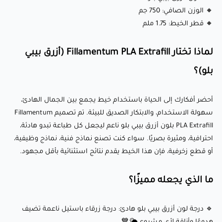
للتصاميم المعقدة والتفصيلية.
🔸 الوزن الصافي: 750 جم
🔹 ربط قوي بين الطبقات: يوفر طباعة نظيفة وحادة بجودة ثابتة
🔸 قطر الخيط: 1.75 ملم
في كل مرة.
لماذا تختار Fillamentum PLA Extrafill (أزرق بيبي
✨ إعدادات الطباعة العادية
(الغير سريعة)
:
بلو)؟
🌡️ درجة حرارة الفوهة: 190-210°C
أحضر أفكارك إلى الحياة باستخدام خيط يجمع بين الجمال الهادئ،
🛏️ درجة حرارة سطح الطباعة: 0-55°C (اختياري لتحسين الالتصاق)
سهولة الاستخدام، والابتكار الصديق للبيئة. تم تصميم Fillamentum
PLA Extrafill بلون أزرق بيبي بلو ناعم ليجعل كل طباعة تبدو هادئة،
💨 سرعة المروحة: 50-100% (تبريد محسن للحصول على تفاصيل
احترافية، ومثيرة بصريًا. سواء كنت تصنع نماذج فنية، نماذج وظيفية،
أفضل)
أو قطع زخرفية، فإن هذا الخيط يقدم نتائج استثنائية بأقل مجهود.
🏃‍♂️ سرعة الطباعة: 30-70ملم/ثانية
⭕ حجم الفوهة: 0.4 ملم (0.6 ملم موصى به للطباعات الكبيرة)
ما الذي يجعله مميزًا؟
🎇 اعدادات الطباعة السريعة
(للحصول على المظهر المطفي)
:
🔹 درجة لون أزرق بيبي بلو هادئ: درجة زرقاء باستيل ناعمة تضيف