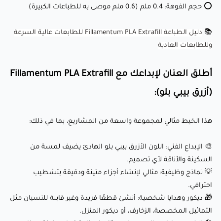
⭕ حجم الفوهة: 0.4 ملم (0.6 ملم موصى به للطباعات الكبيرة)
احترافي.
🎁 ديكور وهدايا شخصية: أنشئ قطعًا فريدة وغير قابلة للنسيان
📚
دليل الطباعة Fillamentum PLA Extrafill للطابعات عالية السرعة
مثل التماثيل المخصصة، الزخارف، أو ديكور المنزل.
وللطابعات العادية
🛠️ الإكسسوارات والمجوهرات: مثالي لصناعة قطع ملونة بمظهر
يشبه الأحجار الكريمة.
أطلق العنان لإبداعك مع Fillamentum PLA Extrafill
(أزرق بيبي بلو):
لماذا يحبه العملاء؟
هذا الخيط مثالي لمجموعة واسعة من المشاريع، بما في ذلك:
✅ لون هادئ وأنيق: درجة اللون الأزرق بيبي بلو تضمن أن تكون
🎨 الإبداع الفني: اللون الأزرق بيبي بلو الهادئ يضيف لمسة من
طباعتك مريحة للعين ومثيرة بصريًا.
السكينة والأناقة لأي تصميم.
✅ أداء خالي من المتاعب: تغذية سلسة، لا انسدادات، وبكرات خالية
💡 نماذج وظيفية: مثالي لإنشاء أجزاء متينة ودقيقة بتشطيب
من التشابك تجعل عملية الطباعة سهلة ومريحة.
احترافي.
🎁 ديكور وهدايا شخصية: أنشئ قطعًا فريدة وغير قابلة للنسيان مثل
✅ دقة وموثوقية: مع تفاوت قطر ± 0.03 ملم، يمكنك توقع نتائج
التماثيل المخصصة، الزخارف، أو ديكور المنزل.
مستقرة وخالية من الفقاعات في كل مرة.