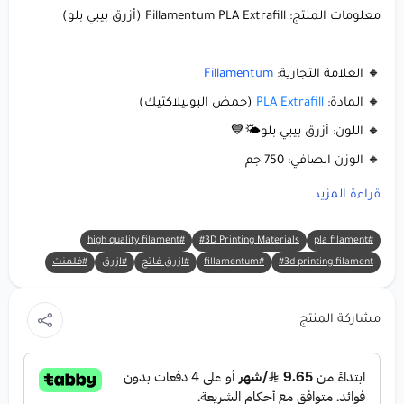
معلومات المنتج: Fillamentum PLA Extrafill (أزرق بيبي بلو)
🔸 العلامة التجارية:
Fillamentum
🔸 المادة:
PLA Extrafill
(حمض البوليلاكتيك)
🔸 اللون: أزرق بيبي بلو🌤️💙
🔸 الوزن الصافي: 750 جم
🔸 قطر الخيط: 1.75 ملم
قراءة المزيد
#high quality filament
#3D Printing Materials
#pla filament
لماذا تختار Fillamentum PLA Extrafill (أزرق بيبي
#3d printing filament
#fillamentum
#ازرق فاتح
#ازرق
#فلمنت
بلو)؟
مشاركة المنتج
أحضر أفكارك إلى الحياة باستخدام خيط يجمع بين الجمال الهادئ،
سهولة الاستخدام، والابتكار الصديق للبيئة. تم تصميم
Fillamentum PLA Extrafill بلون أزرق بيبي بلو ناعم ليجعل كل