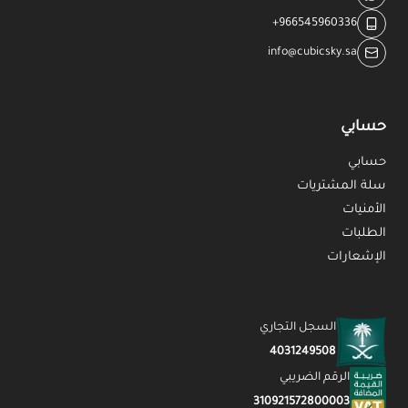
+966545960336
info@cubicsky.sa
حسابي
حسابي
سلة المشتريات
الأمنيات
الطلبات
الإشعارات
السجل التجاري
4031249508
الرقم الضريبي
310921572800003