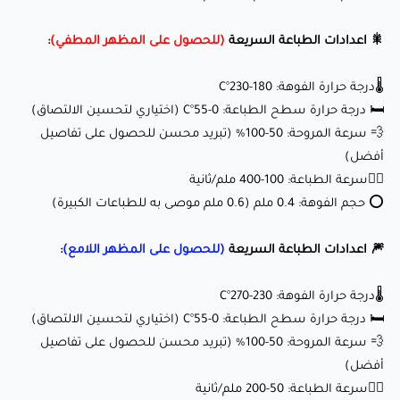
🏃‍♂️سرعة الطباعة: 50-200 ملم/ثانية
⭕ حجم الفوهة: 0.4 ملم (0.6 ملم موصى به للطباعات الكبيرة)
🎇 اعدادات الطباعة السريعة
(للحصول على المظهر المطفي)
:
🌡️درجة حرارة الفوهة: 180-230°C
📚
دليل الطباعة Fillamentum PLA Extrafill للطابعات عالية
🛏️ درجة حرارة سطح الطباعة: 0-55°C (اختياري لتحسين الالتصاق)
السرعة وللطابعات العادية
💨 سرعة المروحة: 50-100% (تبريد محسن للحصول على تفاصيل
أفضل)
أطلق العنان لإبداعك مع Fillamentum PLA
🏃‍♂️سرعة الطباعة: 100-400 ملم/ثانية
⭕ حجم الفوهة: 0.4 ملم (0.6 ملم موصى به للطباعات الكبيرة)
Extrafill (أزرق بيبي بلو):
🎆 اعدادات الطباعة السريعة
(للحصول على المظهر اللامع)
:
هذا الخيط مثالي لمجموعة واسعة من المشاريع، بما في ذلك:
🌡️درجة حرارة الفوهة: 230-270°C
🛏️ درجة حرارة سطح الطباعة: 0-55°C (اختياري لتحسين الالتصاق)
🎨 الإبداع الفني: اللون الأزرق بيبي بلو الهادئ يضيف لمسة من
💨 سرعة المروحة: 50-100% (تبريد محسن للحصول على تفاصيل
السكينة والأناقة لأي تصميم.
أفضل)
💡 نماذج وظيفية: مثالي لإنشاء أجزاء متينة ودقيقة بتشطيب
🏃‍♂️سرعة الطباعة: 50-200 ملم/ثانية