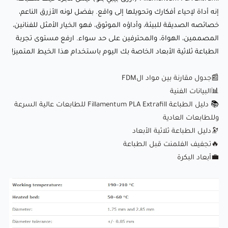
إنه أداة لإحياء أفكارك وتحويلها إلى واقع. بفضل لونه الأزرق الناعم،
📚
دليل الطباعة Fillamentum PLA Extrafill للطابعات عالية
خصائصه الصديقة للبيئة، وأداؤه الموثوق، فهو الخيار الأمثل للفنانين،
السرعة وللطابعات العادية
المصممين، الهواة، والمحترفين على حد سواء. ارفع مستوى تجربة
🔭دليل الطباعة ثلاثية الأبعاد
الطباعة ثلاثية الأبعاد الخاصة بك اليوم باستخدام هذا الخيط المتميز!
🔥
تجفيف الفلمنت قبل الطباعة
📰جدول مقارنة بين مواد الFDM
💼
أبعاد البكرة
📊البيانات الفنية
📚
دليل الطباعة Fillamentum PLA Extrafill للطابعات عالية السرعة
وللطابعات العادية
🔭دليل الطباعة ثلاثية الأبعاد
🔥
تجفيف الفلمنت قبل الطباعة
💼
أبعاد البكرة
:Comparison of our biodegradable filaments