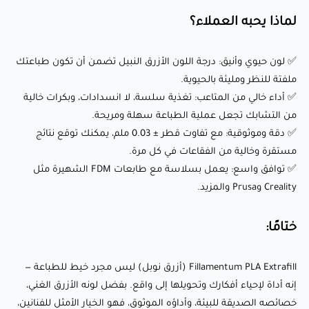
لماذا يحبه العملاء؟
Fillamentum PLA Extrafill (أزرق نوبل) ليس مجرد خيط للطباعة —
✅ لون حيوي وأنيق: درجة اللون الأزرق النبيل تضمن أن تكون طباعتك
إنه أداة لإحياء أفكارك وتحويلها إلى واقع. بفضل لونه الأزرق الغني،
ملفتة للنظر ومليئة بالحيوية.
خصائصه الصديقة للبيئة، وأداؤه الموثوق، فهو الخيار الأمثل
✅ أداء خالي من المتاعب: تغذية سلسة، لا انسدادات، وبكرات خالية
للفنانين، المصممين، الهواة، والمحترفين على حد سواء. ارفع
من التشابك تجعل عملية الطباعة سهلة ومريحة.
✅ دقة وموثوقية: مع تفاوت قطر ± 0.03 ملم، يمكنك توقع نتائج
مستوى تجربة الطباعة ثلاثية الأبعاد الخاصة بك اليوم باستخدام
مستقرة وخالية من الفقاعات في كل مرة.
هذا الخيط المتميز!
✅ توافق واسع: يعمل بسلاسة مع طابعات FDM الشهيرة مثل
Creality وPrusa والمزيد.
📰جدول مقارنة بين مواد الFDM
📊البيانات الفنية
ختامًا:
📚
دليل الطباعة Fillamentum PLA Extrafill للطابعات عالية
السرعة وللطابعات العادية
Fillamentum PLA Extrafill (أزرق نوبل) ليس مجرد خيط للطباعة —
إنه أداة لإحياء أفكارك وتحويلها إلى واقع. بفضل لونه الأزرق الغني،
🔭دليل الطباعة ثلاثية الأبعاد
خصائصه الصديقة للبيئة، وأداؤه الموثوق، فهو الخيار الأمثل للفنانين،