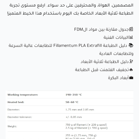
🔥
تجفيف الفلمنت قبل الطباعة
المصممين، الهواة، والمحترفين على حد سواء. ارفع مستوى تجربة
💼
أبعاد البكرة
الطباعة ثلاثية الأبعاد الخاصة بك اليوم باستخدام هذا الخيط المتميز!
📰جدول مقارنة بين مواد الFDM
📊البيانات الفنية
📚
دليل الطباعة Fillamentum PLA Extrafill للطابعات عالية السرعة
وللطابعات العادية
🔭دليل الطباعة ثلاثية الأبعاد
🔥
تجفيف الفلمنت قبل الطباعة
💼
أبعاد البكرة
:Comparison of our biodegradable filaments