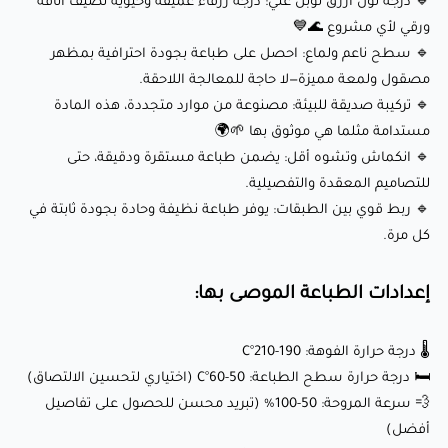
🔹 درجة لون أزرق نوبل غني: درجة زرقاء عميقة وحيوية تضيف أناقة
⭕ حجم الفوهة: 0.4 ملم (0.6 ملم موصى به للطباعات الكبيرة)
ورقي لأي مشروع 🌊💙
🔹 سطح ناعم ولماع: احصل على طباعة بجودة احترافية بمظهر
أطلق العنان لإبداعك مع Fillamentum PLA
مصقول ولمعة مميزة—لا حاجة للمعالجة اللاحقة.
🔹 تركيبة صديقة للبيئة: مصنوعة من موارد متجددة، هذه المادة
Extrafill (أزرق نوبل):
مستدامة مثلما هي موثوق بها 🌱🌍
🔹 انكماش وتشوه أقل: يضمن طباعة مستقرة ودقيقة، حتى
هذا الخيط مثالي لمجموعة واسعة من المشاريع، بما في ذلك:
للتصاميم المعقدة والتفصيلية.
🔹 ربط قوي بين الطبقات: يوفر طباعة نظيفة وحادة بجودة ثابتة في
كل مرة.
🎨 الإبداع الفني: اللون الأزرق الغني يضيف لمسة من الأناقة
والحيوية لأي تصميم.
إعدادات الطباعة الموصى بها:
💡 نماذج وظيفية: مثالي لإنشاء أجزاء متينة ودقيقة بتشطيب
احترافي ولمعاني.
🌡️ درجة حرارة الفوهة: 190-210°C
🎁 ديكور وهدايا شخصية: أنشئ قطعًا فريدة وغير قابلة للنسيان
🛏️ درجة حرارة سطح الطباعة: 50-60°C (اختياري لتحسين الالتصاق)
💨 سرعة المروحة: 50-100% (تبريد محسن للحصول على تفاصيل
مثل التماثيل المخصصة، الزخارف، أو ديكور المنزل.
أفضل)
🛠️ التطبيقات الصناعية: مناسبة لتصنيع المكونات، الأدوات،