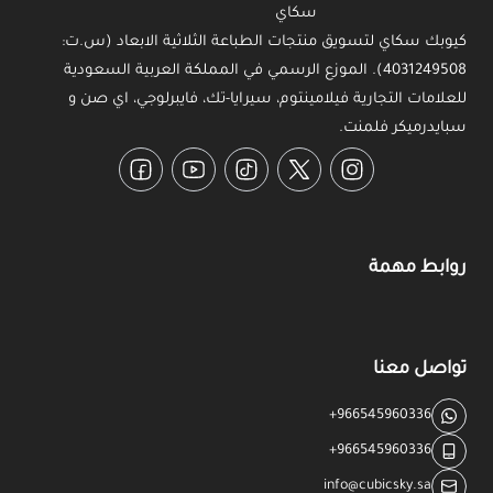
كيوبك سكاي لتسويق منتجات الطباعة الثلاثية الابعاد (س.ت:
4031249508). الموزع الرسمي في المملكة العربية السعودية
للعلامات التجارية فيلامينتوم، سيرايا-تك، فايبرلوجي، اي صن و
سبايدرميكر فلمنت.
Facebook
YouTube
TikTok
Twitter
Instagram
روابط مهمة
تواصل معنا
+966545960336
+966545960336
info@cubicsky.sa