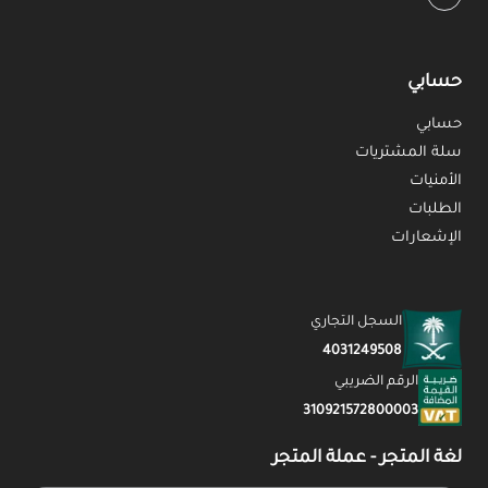
حسابي
حسابي
سلة المشتريات
الأمنيات
الطلبات
الإشعارات
السجل التجاري
4031249508
الرقم الضريبي
310921572800003
لغة المتجر - عملة المتجر