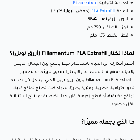
مستدامة مثلما هي موثوق بها 🌱🌍
🔸 العلامة التجارية:
Fillamentum
🔸 المادة:
PLA Extrafill
(حمض البوليلاكتيك)
🔹 انكماش وتشوه أقل: يضمن طباعة مستقرة ودقيقة، حتى
🔸 اللون: أزرق نوبل 🌊💙
للتصاميم المعقدة والتفصيلية.
🔸 الوزن الصافي: 750 جم
🔹 ربط قوي بين الطبقات: يوفر طباعة نظيفة وحادة بجودة ثابتة
🔸 قطر الخيط: 1.75 ملم
في كل مرة.
لماذا تختار Fillamentum PLA Extrafill (أزرق نوبل)؟
إعدادات الطباعة الموصى بها:
أحضر أفكارك إلى الحياة باستخدام خيط يجمع بين الجمال النابض
بالحياة، سهولة الاستخدام، والابتكار الصديق للبيئة. تم تصميم
Fillamentum PLA Extrafill بلون أزرق نوبل الغني ليجعل كل طباعة
🌡️ درجة حرارة الفوهة: 190-210°C
تبدو احترافية، عصرية، ومثيرة بصريًا. سواء كنت تصنع نماذج فنية،
🛏️ درجة حرارة سطح الطباعة: 50-60°C (اختياري لتحسين
نماذج وظيفية، أو قطع زخرفية، فإن هذا الخيط يقدم نتائج استثنائية
الالتصاق)
بأقل مجهود.
💨 سرعة المروحة: 50-100% (تبريد محسن للحصول على تفاصيل
ما الذي يجعله مميزًا؟
أفضل)
🏃‍♂️ سرعة الطباعة: 40-80 ملم/ثانية