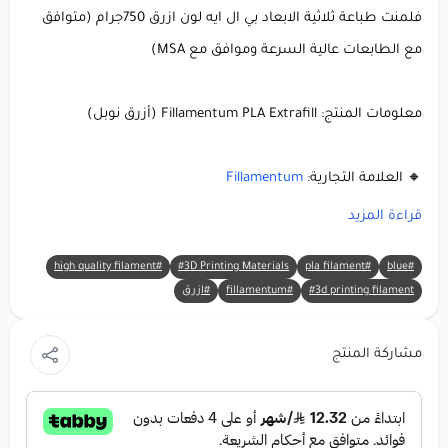
فلمنت طباعة ثلاثية الابعاد بي ال ايه لون ازرق 750جرام
(متوافق
مع الطابعات عالية السرعة وموافق مع MSA)
معلومات المنتج: Fillamentum PLA Extrafill (أزرق نوبل)
🔸 العلامة التجارية:
Fillamentum
🔸 المادة:
PLA Extrafill
(حمض البوليلاكتيك)
قراءة المزيد
🔸 اللون: أزرق نوبل 🌊💙
#high quality filament
#3D Printing Materials
#pla filament
#blue
🔸 الوزن الصافي: 750 جم
#3d printing filament
#fillamentum
#ازرق
🔸 قطر الخيط: 1.75 ملم
مشاركة المنتج
لماذا تختار Fillamentum PLA Extrafill (أزرق
نوبل)؟
أحضر أفكارك إلى الحياة باستخدام خيط يجمع بين الجمال النابض