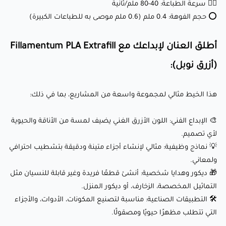
🏃‍♂️ سرعة الطباعة: 40-80 ملم/ثانية
والأجزاء التي تتطلب مظهرًا حيويًا ومصقولًا.
⭕ حجم الفوهة: 0.4 ملم (0.6 ملم موصى به للطباعات الكبيرة)
لماذا يحبه العملاء؟
أطلق العنان لإبداعك مع Fillamentum PLA Extrafill
(أزرق نوبل):
✅ لون حيوي وأنيق: درجة اللون الأزرق النبيل تضمن أن تكون
طباعتك ملفتة للنظر ومليئة بالحيوية.
هذا الخيط مثالي لمجموعة واسعة من المشاريع، بما في ذلك:
✅ أداء خالي من المتاعب: تغذية سلسة، لا انسدادات، وبكرات خالية
🎨 الإبداع الفني: اللون الأزرق الغني يضيف لمسة من الأناقة والحيوية
من التشابك تجعل عملية الطباعة سهلة ومريحة.
لأي تصميم.
✅ دقة وموثوقية: مع تفاوت قطر ± 0.03 ملم، يمكنك توقع نتائج
💡 نماذج وظيفية: مثالي لإنشاء أجزاء متينة ودقيقة بتشطيب احترافي
مستقرة وخالية من الفقاعات في كل مرة.
ولمعاني.
🎁 ديكور وهدايا شخصية: أنشئ قطعًا فريدة وغير قابلة للنسيان مثل
✅ توافق واسع: يعمل بسلاسة مع طابعات FDM الشهيرة مثل
التماثيل المخصصة، الزخارف، أو ديكور المنزل.
Creality وPrusa والمزيد.
🛠️ التطبيقات الصناعية: مناسبة لتصنيع المكونات، الأدوات، والأجزاء
التي تتطلب مظهرًا حيويًا ومصقولًا.
ختامًا: