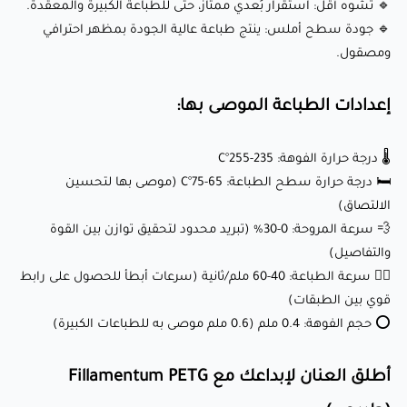
🔹 تشوه أقل: استقرار بُعدي ممتاز، حتى للطباعة الكبيرة والمعقدة.
🔹 جودة سطح أملس: ينتج طباعة عالية الجودة بمظهر احترافي
ومصقول.
هذا الخيط مثالي لمجموعة واسعة من المشاريع، بما في ذلك:
إعدادات الطباعة الموصى بها:
🛠️ النماذج الأولية الوظيفية: مثالي لإنشاء نماذج أولية دقيقة
ومتينة.
🌡️ درجة حرارة الفوهة: 235-255°C
⚙️ المكونات الصناعية: مناسبة لتصنيع أجزاء قوية وموثوقة مثل
🛏️ درجة حرارة سطح الطباعة: 65-75°C (موصى بها لتحسين
الحاويات، الدعامات، والتروس.
الالتصاق)
🚗 تطبيقات السيارات: مثالية لإنتاج مكونات مقاومة للمواد
💨 سرعة المروحة: 0-30% (تبريد محدود لتحقيق توازن بين القوة
والتفاصيل)
الكيميائية مثل أجزاء سيارات مخصصة أو خزانات السوائل.
🏃‍♂️ سرعة الطباعة: 40-60 ملم/ثانية (سرعات أبطأ للحصول على رابط
🎨 النماذج الفنية: درجة الشفافية الطبيعية تضيف أصالة وأناقة إلى
قوي بين الطبقات)
التصاميم الإبداعية.
⭕ حجم الفوهة: 0.4 ملم (0.6 ملم موصى به للطباعات الكبيرة)
أطلق العنان لإبداعك مع Fillamentum PETG
لماذا يحبه العملاء؟