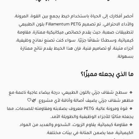
إعدادات الطباعة الموصى بها:
أحضر أفكارك إلى الحياة باستخدام خيط يجمع بين القوة، المرونة،
والأداء الاحترافي. تم تصميم Fillamentum PETG بلون الطبيعي
لتطبيقات صعبة، حيث يقدم خصائص ميكانيكية ممتازة، مقاومة
🌡️ درجة حرارة الفوهة: 235-255°C
كيميائية، وسطحًا شفافًا جزئيًا. سواء كنت تصنع نماذج وظيفية،
🛏️ درجة حرارة سطح الطباعة: 65-75°C (موصى بها لتحسين
أجزاء متينة، أو تصاميم فنية، فإن هذا الخيط يقدم نتائج ممتازة
الالتصاق)
بسهولة.
💨 سرعة المروحة: 0-30% (تبريد محدود لتحقيق توازن بين القوة
ما الذي يجعله مميزًا؟
والتفاصيل)
🏃‍♂️ سرعة الطباعة: 40-60 ملم/ثانية (سرعات أبطأ للحصول على
🔹 سطح شفاف جزئي باللون الطبيعي: درجة بيضاء عاجية ناعمة مع
رابط قوي بين الطبقات)
مظهر شفاف جزئي يضيف أصالة وأناقة لأي مشروع. 🌿🤍
⭕ حجم الفوهة: 0.4 ملم (0.6 ملم موصى به للطباعات الكبيرة)
🔹 قوة ومرونة عالية: PETG معروف بصلابته ومقاومته للصدمات، مما
يجعله مثاليًا للأجزاء الوظيفية والطويلة الأمد.
أطلق العنان لإبداعك مع Fillamentum PETG
🔹 مقاومة كيميائية: يقاوم الزيوت، الشحوم والعديد من المواد
الكيميائية، مما يضمن المتانة في بيئات مختلفة.
(طبيعي):