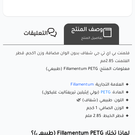
بسهولة.
ما الذي يجعله مميزًا؟
وصف المنتج
التعليقات
تفاصيل المنتج
🔹 سطح شفاف جزئي باللون الطبيعي: درجة بيضاء عاجية ناعمة
مع مظهر شفاف جزئي يضيف أصالة وأناقة لأي مشروع. 🌿🤍
فلمنت بي اي تي جي شفاف بدون الوان مضافة، وزن 1كجم، قطر
الفلمنت 2.85مم
🔹 قوة ومرونة عالية: PETG معروف بصلابته ومقاومته للصدمات،
معلومات المنتج: Fillamentum PETG (طبيعي)
مما يجعله مثاليًا للأجزاء الوظيفية والطويلة الأمد.
🔹 مقاومة كيميائية: يقاوم الزيوت، الشحوم والعديد من المواد
🔸 العلامة التجارية:
Fillamentum
الكيميائية، مما يضمن المتانة في بيئات مختلفة.
🔸 المادة:
PETG
(بولي إيثيلين تيريفثاليت غليكول)
🔹 تشوه أقل: استقرار بُعدي ممتاز، حتى للطباعة الكبيرة
🔸 اللون: طبيعي (شفاف) 🌿
🔸 الوزن الصافي: 1 كجم
والمعقدة.
🔸 قطر الخيط: 2.85 ملم
🔹 جودة سطح أملس: ينتج طباعة عالية الجودة بمظهر احترافي
ومصقول.
لماذا تختار Fillamentum PETG (طبيعي)؟