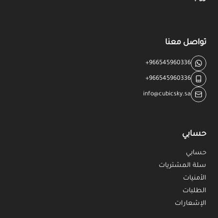
تواصل معنا
+966545960336
+966545960336
info@cubicsky.sa
حسابي
حسابي
سلة المشتريات
الأمنيات
الطلبات
الإشعارات