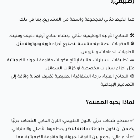
(طبيعي):
✅ سطح شفاف جزئي باللون الطبيعي: اللون العاجي الشفاف جزئيًا
هذا الخيط مثالي لمجموعة واسعة من المشاريع، بما في ذلك:
يضمن أن تكون طباعتك ملفتة للنظر بمظهرها الأصلي والاحترافي.
✅ أداء عالي: يجمع بين القوة، المرونة، والمقاومة الكيميائية، مما
🛠️ النماذج الأولية الوظيفية: مثالي لإنشاء نماذج أولية دقيقة ومتينة.
يجعله مثاليًا للتطبيقات الصعبة.
⚙️ المكونات الصناعية: مناسبة لتصنيع أجزاء قوية وموثوقة مثل
✅ تشوه أقل: يضمن طباعة مستقرة ودقيقة، حتى للتصاميم
الحاويات، الدعامات، والتروس.
🚗 تطبيقات السيارات: مثالية لإنتاج مكونات مقاومة للمواد الكيميائية
المعقدة.
مثل أجزاء سيارات مخصصة أو خزانات السوائل.
✅ توافق واسع: يعمل بسلاسة مع الطابعات ثلاثية الأبعاد
🎨 النماذج الفنية: درجة الشفافية الطبيعية تضيف أصالة وأناقة إلى
الاحترافية مثل Ultimaker وPrusa والمزيد.
التصاميم الإبداعية.
✅ مناسب للتعديل النهائي: يمكن صقل PETG، حفره، وطلائه
للحصول على منتج نهائي مُصقول.
لماذا يحبه العملاء؟
✅ سطح شفاف جزئي باللون الطبيعي: اللون العاجي الشفاف جزئيًا
ختامًا:
يضمن أن تكون طباعتك ملفتة للنظر بمظهرها الأصلي والاحترافي.
✅ أداء عالي: يجمع بين القوة، المرونة، والمقاومة الكيميائية، مما