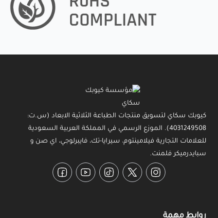
كيوبك سكاي لتسويق منتجات الطباعة الثلاثية الابعاد (س.ت:
4031249508). الموزع الرسمي في المملكة العربية السعودية
للعلامات التجارية فيلامينتوم، سيرايا-تك، فايبرلوجي، اي صن و
سبايدرميكر فلمنت.
Facebook
YouTube
TikTok
Twitter
Instagram
روابط مهمة