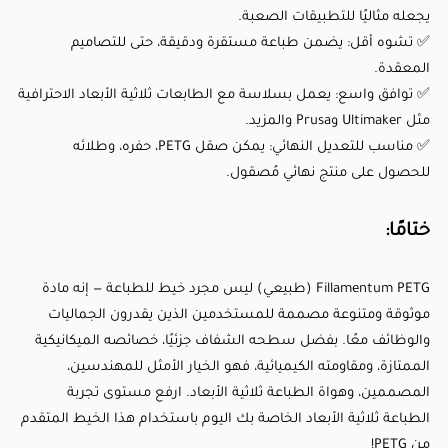
Fillamentum PETG (طبيعي) ليس مجرد خيط للطباعة — إنه مادة
يجعله مثاليًا للتطبيقات الصعبة.
موثوقة ومتنوعة مصممة للمستخدمين الذين يقدرون الجماليات
✅ تشوه أقل: يضمن طباعة مستقرة ودقيقة، حتى للتصاميم
المعقدة.
والوظائف معًا. بفضل سطحه الشفاف جزئيًا، خصائصه الميكانيكية
✅ توافق واسع: يعمل بسلاسة مع الطابعات ثلاثية الأبعاد الاحترافية
الممتازة، ومقاومته الكيميائية، فهو الخيار الأمثل للمهندسين،
مثل Ultimaker وPrusa والمزيد.
المصممين، وهواة الطباعة ثلاثية الأبعاد. ارفع مستوى تجربة
✅ مناسب للتعديل النهائي: يمكن صقل PETG، حفره، وطلائه
الطباعة ثلاثية الأبعاد الخاصة بك اليوم باستخدام هذا الخيط
للحصول على منتج نهائي مُصقول.
المتقدم من PETG!
ختامًا:
📰جدول مقارنة بين مواد الFDM
Fillamentum PETG (طبيعي) ليس مجرد خيط للطباعة — إنه مادة
📊البيانات الفنية
موثوقة ومتنوعة مصممة للمستخدمين الذين يقدرون الجماليات
🔭دليل الطباعة ثلاثية الأبعاد
والوظائف معًا. بفضل سطحه الشفاف جزئيًا، خصائصه الميكانيكية
🔥
تجفيف الفلمنت قبل الطباعة
الممتازة، ومقاومته الكيميائية، فهو الخيار الأمثل للمهندسين،
💼
أبعاد البكرة
المصممين، وهواة الطباعة ثلاثية الأبعاد. ارفع مستوى تجربة
الطباعة ثلاثية الأبعاد الخاصة بك اليوم باستخدام هذا الخيط المتقدم
من PETG!