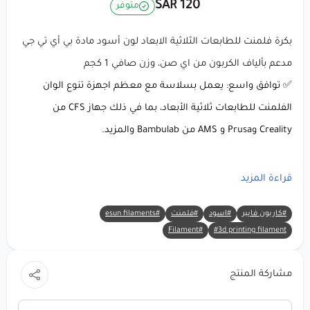
120 SAR
متوفر
بكرة فلمنت للطابعات الثلاثية الابعاد لون أسود مادة بي أي تي جي
مدعم بألياف الكربون من اي صن، وزن صافي 1 كجم
✅ توافق واسع: يعمل بسلاسة مع معظم اجهزة تنوع الوان
الفلمنت للطابعات ثلاثية الأبعاد، بما في ذلك جهاز CFS من
Creality وPrusa و AMS من Bambulab والمزيد.
معلومات المنتج: eSUN PETG-CF (أسود) خيط طباعة ثلاثية الأبعاد
قراءة المزيد
#كاربون فايبر
#اسود
#فلمنت
#esun filaments
🔸 العلامة التجارية:
eSUN
#Filament
#3d printing filament
🔸 المادة:
PETG-CF
(بولي إيثيلين تيريفثالات غليكول مع تعزيز ألياف
الكربون)
مشاركة المنتج
🔸 اللون: أسود (مظهر احترافي وأنيق) 🖤
🔸 الوزن الصافي: 1 كجم