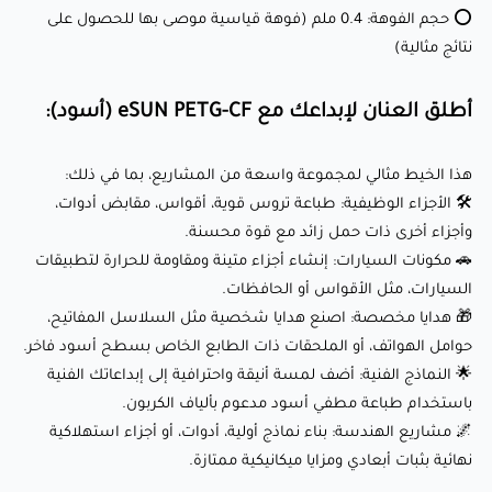
⭕ حجم الفوهة: 0.4 ملم (فوهة قياسية موصى بها للحصول على
باستخدام طباعة مطفي أسود مدعوم بألياف الكربون.
نتائج مثالية)
🌌 مشاريع الهندسة: بناء نماذج أولية، أدوات، أو أجزاء استهلاكية
نهائية بثبات أبعادي ومزايا ميكانيكية ممتازة.
أطلق العنان لإبداعك مع eSUN PETG-CF (أسود):
لماذا يحبه العملاء؟
هذا الخيط مثالي لمجموعة واسعة من المشاريع، بما في ذلك:
🛠️ الأجزاء الوظيفية: طباعة تروس قوية، أقواس، مقابض أدوات،
وأجزاء أخرى ذات حمل زائد مع قوة محسنة.
✅ قوة وصلابة مُحسنتين: تعزيز ألياف الكربون يجعل هذا الخيط
🚗 مكونات السيارات: إنشاء أجزاء متينة ومقاومة للحرارة لتطبيقات
أقوى وأكثر صلابة من PETG القياسي. 💪
السيارات، مثل الأقواس أو الحافظات.
✅ سهل الطباعة: رغم خصائصه المتقدمة، تم تصميم PETG-CF
🎁 هدايا مخصصة: اصنع هدايا شخصية مثل السلاسل المفاتيح،
للبثق السلس وتقليل التسريبات.
حوامل الهواتف، أو الملحقات ذات الطابع الخاص بسطح أسود فاخر.
🌟 النماذج الفنية: أضف لمسة أنيقة واحترافية إلى إبداعاتك الفنية
✅ تطبيقات متنوعة: مناسب لكل من المشاريع التقنية والإبداعية،
باستخدام طباعة مطفي أسود مدعوم بألياف الكربون.
من الأجزاء الوظيفية إلى التصميمات الفنية.
🌌 مشاريع الهندسة: بناء نماذج أولية، أدوات، أو أجزاء استهلاكية
✅ سطح مطفي أسود احترافي: يضيف مظهرًا أنيقًا وفاخرًا لأي
نهائية بثبات أبعادي ومزايا ميكانيكية ممتازة.
مشروع. 🖤