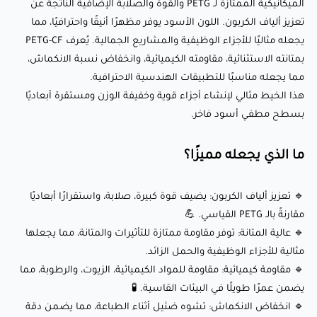
الميكانيكية الممتازة لـ PETG والقوة والصلابة الإضافية الناتجة عن
🔹 أساس صديق للبيئة: مصنوع من مواد قابلة لإعادة التدوير، مما
تعزيز ألياف الكربون. اللون الأسود يوفر مظهرًا أنيقًا واحترافيًا، مما
يتماشى مع الممارسات المستدامة. 🌱
يجعله مثاليًا للأجزاء الوظيفية والمشاريع الجمالية. يُعرف PETG-CF
🔹 بكرة بلاستيكية: يأتي ملفوفًا على بكرة بلاستيكية متينة، مما
بمتانته الاستثنائية، مقاومته الكيميائية، وانخفاض نسبة الانكماش،
يضمن تكاملًا سلسًا مع الطابعات ثلاثية الأبعاد المتوافقة.
مما يجعله مناسبًا للتطبيقات الهندسية الاحترافية.
هذا الخيط مثالي لإنشاء أجزاء قوية وخفيفة الوزن ومستقرة أبعاديًا
بسطح مطفي أسود فاخر.
إعدادات الطباعة الموصى بها:
ما الذي يجعله مميزًا؟
🌡️ درجة حرارة الفوهة: 240-260°C
🛌درجة حرارة سطح الطباعة: 75-90°C (اختياري؛ يعمل بشكل جيد
🔹 تعزيز ألياف الكربون: يضيف قوة كبيرة، صلابة، واستقرارًا أبعاديًا
على أسرة غير مُسخّنة باستخدام شريط لاصق أزرق أو غراء)
مقارنةً بالـ PETG القياسي. 💪
🔹 عالية المتانة: توفر مقاومة ممتازة للتأثيرات والمتانة، مما يجعلها
💨 سرعة المروحة: 100% (التبريد المحسن يحسن رابط الطبقات
مثالية للأجزاء الوظيفية والحمل الزائد.
وجودة السطح)
🔹 مقاومة كيميائية: مقاومة للمواد الكيميائية، الزيوت، والرطوبة، مما
🏃‍♂️ سرعة الطباعة: حتى 150 ملم/ثانية (تُوصى السرعات البطيئة
يضمن عمرًا طويلًا في البيئات القاسية. 🧪
للحصول على تفاصيل وقوة أفضل)
🔹 انخفاض الانكماش: تشوه ضئيل أثناء الطباعة، مما يضمن دقة