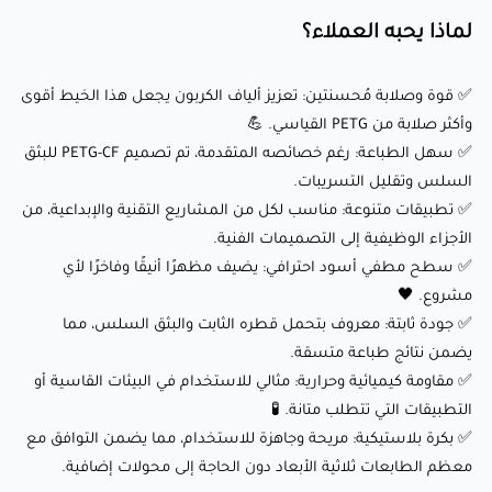
✅ جودة ثابتة: معروف بتحمل قطره الثابت والبثق السلس، مما
لماذا يحبه العملاء؟
يضمن نتائج طباعة متسقة.
✅ قوة وصلابة مُحسنتين: تعزيز ألياف الكربون يجعل هذا الخيط أقوى
✅ مقاومة كيميائية وحرارية: مثالي للاستخدام في البيئات القاسية
وأكثر صلابة من PETG القياسي. 💪
أو التطبيقات التي تتطلب متانة. 🧪
✅ سهل الطباعة: رغم خصائصه المتقدمة، تم تصميم PETG-CF للبثق
✅ بكرة بلاستيكية: مريحة وجاهزة للاستخدام، مما يضمن التوافق
السلس وتقليل التسريبات.
مع معظم الطابعات ثلاثية الأبعاد دون الحاجة إلى محولات إضافية.
✅ تطبيقات متنوعة: مناسب لكل من المشاريع التقنية والإبداعية، من
الأجزاء الوظيفية إلى التصميمات الفنية.
✅ سطح مطفي أسود احترافي: يضيف مظهرًا أنيقًا وفاخرًا لأي
ختامًا:
مشروع. 🖤
✅ جودة ثابتة: معروف بتحمل قطره الثابت والبثق السلس، مما
eSUN PETG-CF (أسود) هو خيط متعدد الاستخدامات ومبتكر
يضمن نتائج طباعة متسقة.
✅ مقاومة كيميائية وحرارية: مثالي للاستخدام في البيئات القاسية أو
يجمع بين الخصائص الميكانيكية الممتازة لـ PETG والقوة والصلابة
التطبيقات التي تتطلب متانة. 🧪
الإضافية الناتجة عن تعزيز ألياف الكربون. سواء كنت تصنع أجزاء
✅ بكرة بلاستيكية: مريحة وجاهزة للاستخدام، مما يضمن التوافق مع
وظيفية، مكونات سيارات، أو نماذج فنية، فإن هذا الخيط يقدم نتائج
معظم الطابعات ثلاثية الأبعاد دون الحاجة إلى محولات إضافية.