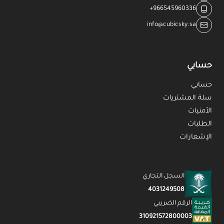
+966545960336
info@cubicsky.sa
حسابي
حسابي
سلة المشتريات
الأمنيات
الطلبات
الإشعارات
السجل التجاري
4031249508
الرقم الضريبي
310921572800003