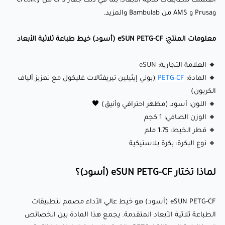
الفلمنت للطابعات ثلاثية الأبعاد، بما في ذلك جهاز CFS من Creality
بسطح مطفي أسود فاخر.
وPrusa و AMS من Bambulab والمزيد.
ما الذي يجعله مميزًا؟
معلومات المنتج: eSUN PETG-CF (أسود) خيط طباعة ثلاثية الأبعاد
🔸 العلامة التجارية:
eSUN
🔹 تعزيز ألياف الكربون: يضيف قوة كبيرة، صلابة، واستقرارًا أبعاديًا
🔸 المادة:
PETG-CF
(بولي إيثيلين تيريفثالات غليكول مع تعزيز ألياف
مقارنةً بالـ PETG القياسي. 💪
الكربون)
🔹 عالية المتانة: توفر مقاومة ممتازة للتأثيرات والمتانة، مما يجعلها
🔸 اللون: أسود (مظهر احترافي وأنيق) 🖤
مثالية للأجزاء الوظيفية والحمل الزائد.
🔸 الوزن الصافي: 1 كجم
🔸 قطر الخيط: 1.75 ملم
🔹 مقاومة كيميائية: مقاومة للمواد الكيميائية، الزيوت، والرطوبة،
🔸 نوع البكرة: بكرة بلاستيكية
مما يضمن عمرًا طويلًا في البيئات القاسية. 🧪
🔹 انخفاض الانكماش: تشوه ضئيل أثناء الطباعة، مما يضمن دقة
لماذا تختار eSUN PETG-CF (أسود)؟
وموثوقية الطبعات حتى بالنسبة للنماذج الكبيرة.
🔹 سطح مطفي أسود: يوفر مظهرًا أنيقًا واحترافيًا، مثالي لكل من
eSUN PETG-CF (أسود) هو خيط عالي الأداء مصمم لتطبيقات
المشاريع التقنية والفنية. 🖤
الطباعة ثلاثية الأبعاد المتقدمة. يجمع هذا المادة بين الخصائص