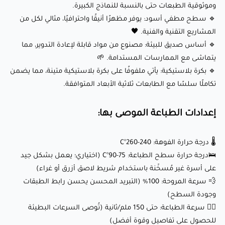
وموثوقية الطبعات حتى بالنسبة للنماذج الكبيرة.
⭕ حجم الفوهة: 0.4 ملم (فوهة قياسية موصى بها للحصول على
🔹 سطح مطفي أسود: يوفر مظهرًا أنيقًا واحترافيًا، مثالي لكل من
نتائج مثالية)
المشاريع التقنية والفنية. 🖤
🔹 أساس صديق للبيئة: مصنوع من مواد قابلة لإعادة التدوير، مما
أطلق العنان لإبداعك مع eSUN PETG-CF (أسود):
يتماشى مع الممارسات المستدامة. 🌱
🔹 بكرة بلاستيكية: يأتي ملفوفًا على بكرة بلاستيكية متينة، مما يضمن
تكاملًا سلسًا مع الطابعات ثلاثية الأبعاد المتوافقة.
هذا الخيط مثالي لمجموعة واسعة من المشاريع، بما في ذلك:
🛠️ الأجزاء الوظيفية: طباعة تروس قوية، أقواس، مقابض أدوات،
إعدادات الطباعة الموصى بها:
وأجزاء أخرى ذات حمل زائد مع قوة محسنة.
🚗 مكونات السيارات: إنشاء أجزاء متينة ومقاومة للحرارة
🌡️ درجة حرارة الفوهة: 240-260°C
لتطبيقات السيارات، مثل الأقواس أو الحافظات.
🛌درجة حرارة سطح الطباعة: 75-90°C (اختياري؛ يعمل بشكل جيد
على أسرة غير مُسخّنة باستخدام شريط لاصق أزرق أو غراء)
🎁 هدايا مخصصة: اصنع هدايا شخصية مثل السلاسل المفاتيح،
💨 سرعة المروحة: 100% (التبريد المحسن يحسن رابط الطبقات
حوامل الهواتف، أو الملحقات ذات الطابع الخاص بسطح أسود
وجودة السطح)
فاخر.
🏃‍♂️ سرعة الطباعة: حتى 150 ملم/ثانية (تُوصى السرعات البطيئة
🌟 النماذج الفنية: أضف لمسة أنيقة واحترافية إلى إبداعاتك الفنية
للحصول على تفاصيل وقوة أفضل)