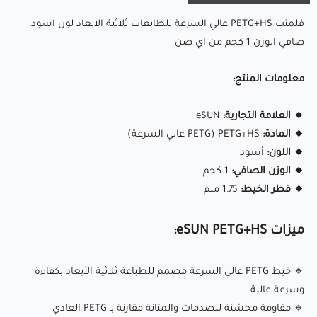
🌡️ درجة حرارة الفوهة:
220-260°C
فلمنت PETG+HS عالي السرعة للطابعات ثلاثية الابعاد لون اسود,
🛏️ درجة حرارة سطح الطباعة:
75-90°C
صافي الوزن 1 كجم من اي صن
💨 سرعة المروحة:
50-100% (قم بالتعديل للحصول على أفضل
معلومات المنتج:
النتائج)
🏃‍♂️ سرعة الطباعة:
تصل إلى 300 مم/ث (حسب إمكانيات الطابعة)
🔸 العلامة التجارية:
eSUN
⭕ حجم الفوهة:
0.4 ملم (استخدم 0.6 ملم للطباعة الأسرع)
🔸 المادة:
PETG+HS
(PETG عالي السرعة)
🔸 اللون:
أسود
🔸 الوزن الصافي:
1 كجم
eSUN PETG+HS
هو خيط PETG عالي السرعة مصمم للطباعة
🔸 قطر الخيط:
1.75 ملم
الأسرع دون التضحية بالقوة أو الجودة. يتميز بمتانة استثنائية،
ومقاومة عالية للحرارة، والتصاق ممتاز بين الطبقات، مما يجعله
ميزات eSUN PETG+HS:
مثاليًا للنماذج الوظيفية، والتطبيقات الصناعية، والأجزاء الميكانيكية.
🔹 خيط PETG عالي السرعة مصمم للطباعة ثلاثية الأبعاد بكفاءة
✅ مصمم للطباعة عالية السرعة:
أداء مستقر حتى عند السرعات
وسرعة عالية
🔹 مقاومة محسّنة للصدمات والمتانة مقارنة بـ PETG العادي
العالية