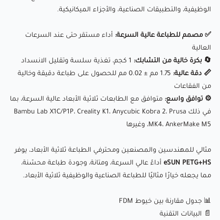
الوظيفية، والتطبيقات الصناعية، والأجزاء الميكانيكية.
🔰
اعدادت الطباعة
MSDS
🧪
✅ مصمم للطباعة عالية السرعة:
أداء مستقر حتى عند السرعات
العالية
🔄 بكرة خالية من التشابك:
1 كجم، تغذية سلسة وتقليل الانسداد
📏 دقة عالية:
1.75 مم ± 0.02 مم للحصول على طباعة دقيقة وخالية
من الفقاعات
⚙ توافق واسع:
متوافق مع الطابعات ثلاثية الأبعاد عالية السرعة، بما
مراجعة المنتج
في ذلك Bambu Lab X1C/P1P، Creality K1، Anycubic Kobra 2، Prusa
MK4، AnkerMake M5، وغيرها
مثالي للمهندسين والمصنعين ومحترفي الطباعة ثلاثية الأبعاد، يوفر
eSUN PETG+HS
أداءً عالي السرعة، ومتانة، وجودة طباعة محسّنة،
مما يجعله خيارًا مثاليًا للطباعة الصناعية والوظيفية ثلاثية الأبعاد.
📊 جدول مقارنة بين خيوط FDM
📄 البيانات التقنية