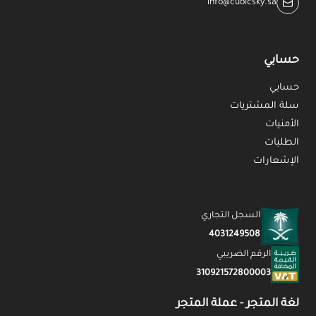
info@cubicsky.sa
حسابي
حسابي
سلة المشتريات
الأمنيات
الطلبات
الإشعارات
السجل التجاري
4031249508
الرقم الضريبي
310921572800003
لغة المتجر - عملة المتجر