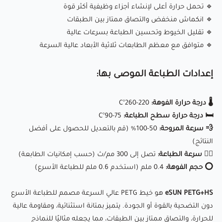
🔹 تحمل حرارة أعلى لإنشاء أجزاء وظيفية أكثر قوة
🔄 بكرة خالية من التشابك:
1 كجم، تغذية سلسة وتقليل الانسداد
🔹 انكماش منخفض والتصاق ممتاز بين الطبقات
📏 دقة عالية:
1.75 مم ± 0.02 مم للحصول على طباعة دقيقة وخالية
🔹 تقليل الخيوط وتحسين الطباعة بسرعات عالية
من الفقاعات
🔹 متوافق مع معظم الطابعات ثلاثية الأبعاد عالية السرعة
⚙ توافق واسع:
متوافق مع الطابعات ثلاثية الأبعاد عالية السرعة،
إعدادات الطباعة الموصى بها:
بما في ذلك Bambu Lab X1C/P1P، Creality K1، Anycubic Kobra 2،
Prusa MK4، AnkerMake M5، وغيرها
🌡️ درجة حرارة الفوهة:
220-260°C
🛏️ درجة حرارة سطح الطباعة:
75-90°C
مثالي للمهندسين والمصنعين ومحترفي الطباعة ثلاثية الأبعاد،
💨 سرعة المروحة:
50-100% (قم بالتعديل للحصول على أفضل
يوفر
eSUN PETG+HS
أداءً عالي السرعة، ومتانة، وجودة طباعة
النتائج)
🏃‍♂️ سرعة الطباعة:
تصل إلى 300 مم/ث (حسب إمكانيات الطابعة)
محسّنة، مما يجعله خيارًا مثاليًا للطباعة الصناعية والوظيفية ثلاثية
⭕ حجم الفوهة:
0.4 ملم (استخدم 0.6 ملم للطباعة الأسرع)
الأبعاد.
eSUN PETG+HS
هو خيط PETG عالي السرعة مصمم للطباعة الأسرع
📊 جدول مقارنة بين خيوط FDM
دون التضحية بالقوة أو الجودة. يتميز بمتانة استثنائية، ومقاومة عالية
📄 البيانات التقنية
للحرارة، والتصاق ممتاز بين الطبقات، مما يجعله مثاليًا للنماذج