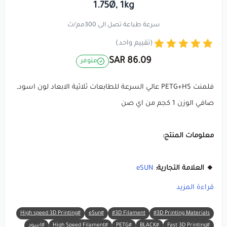
1.75Ø, 1kg
سرعة طباعة تصل الى 300مم/ث
(تقييم واحد)
86.09 SAR
متوفر
فلمنت PETG+HS عالي السرعة للطابعات ثلاثية الابعاد لون اسود,
صافي الوزن 1 كجم من اي صن
معلومات المنتج:
🔸 العلامة التجارية:
eSUN
🔸 المادة:
PETG+HS
(PETG عالي السرعة)
قراءة المزيد
🔸 اللون:
أسود
#High speed 3D Printing
#eSun
#3D Filament
#3D Printing Materials
🔸 الوزن الصافي:
1 كجم
#Fast 3D Printing
#BLACK
#PETG
#High Speed Filament
#اسود