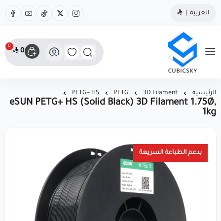
العربية
|
0
0
مؤسسة كيوبك سكاي
الرئيسية
3D Filament
PETG
PETG+ HS
eSUN PETG+ HS (Solid Black) 3D Filament 1.75Ø,
1kg
يدعم الطباعة السريعة