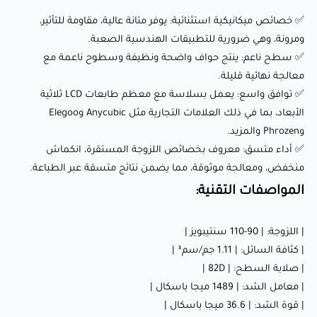
منخفض، ومعالجة موثوقة، مما يضمن نتائج متسقة عبر الطباعة.
✅ خصائص ميكانيكية استثنائية: يوفر متانة عالية، مقاومة للتأثير،
ومرونة، وهي ضرورية للتطبيقات الهندسية الصعبة.
المواصفات التقنية:
✅ سطح ناعم: ينتج حواف واضحة ونظيفة وسطوح ناعمة مع
معالجة نهائية قليلة.
| اللزوجة: | 90-110 سنتيبويز |
✅ توافق واسع: يعمل بسلاسة مع معظم طابعات LCD ثلاثية
الأبعاد، بما في ذلك العلامات التجارية مثل Anycubic وElegoo
| كثافة السائل: | 1.11 جم/سم³ |
وPhrozen والمزيد.
| صلابة السطح: | 82D |
✅ أداء متسق: معروف بخصائص اللزوجة المستقرة، انكماش
| معامل الشد: | 1489 ميجا باسكال |
منخفض، ومعالجة موثوقة، مما يضمن نتائج متسقة عبر الطباعة.
| قوة الشد: | 36.6 ميجا باسكال |
المواصفات التقنية:
| الاستطالة عند الكسر: | 8.6% |
| اللزوجة: | 90-110 سنتيبويز |
| كثافة السائل: | 1.11 جم/سم³ |
ختامًا:
| صلابة السطح: | 82D |
| معامل الشد: | 1489 ميجا باسكال |
ريزن SpiderMaker العام EX-300BL للأغراض الهندسية (رمادي
| قوة الشد: | 36.6 ميجا باسكال |