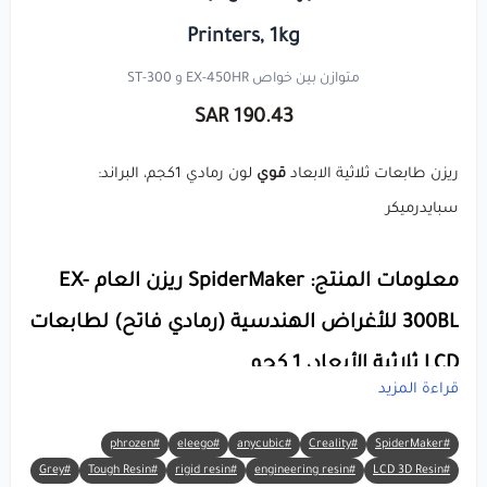
Printers, 1kg
متوازن بين خواص EX-450HR و ST-300
190.43 SAR
ريزن طابعات ثلاثية الابعاد
قوي
لون رمادي 1كجم، البراند:
سبايدرميكر
معلومات المنتج: SpiderMaker ريزن العام EX-
300BL للأغراض الهندسية (رمادي فاتح) لطابعات
LCD ثلاثية الأبعاد، 1 كجم
قراءة المزيد
🔸 العلامة التجارية:
SpiderMaker
#phrozen
#eleego
#anycubic
#Creality
#SpiderMaker
#LCD 3D Resin
🔸 المادة:
ريزن
#engineering resin
#rigid resin
#Tough Resin
فوتوبوليمر (هندسي عالي التحمل)
#Grey