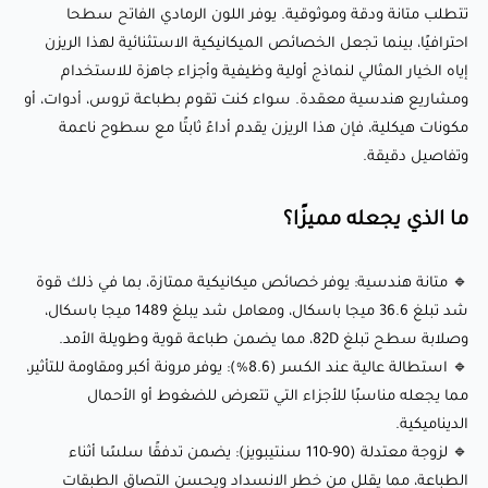
🔹 تطبيقات متعددة الاستخدامات: مثالي لكل من الطباعة
تتطلب متانة ودقة وموثوقية. يوفر اللون الرمادي الفاتح سطحا
الوظيفية والهندسية، من المكونات الميكانيكية إلى النماذج الأولية
احترافيًا، بينما تجعل الخصائص الميكانيكية الاستثنائية لهذا الريزن
إياه الخيار المثالي لنماذج أولية وظيفية وأجزاء جاهزة للاستخدام
المعقدة.
ومشاريع هندسية معقدة. سواء كنت تقوم بطباعة تروس، أدوات، أو
🔹 سطح احترافي: اللون الرمادي الفاتح والملمس غير اللامع
مكونات هيكلية، فإن هذا الريزن يقدم أداءً ثابتًا مع سطوح ناعمة
يمنحان طباعتك مظهرًا أنيقًا ومصقولًا، مثالي للاستخدام
وتفاصيل دقيقة.
الاحترافي.
ما الذي يجعله مميزًا؟
إعدادات الطباعة الموصى بها:
🔹 متانة هندسية: يوفر خصائص ميكانيكية ممتازة، بما في ذلك قوة
شد تبلغ 36.6 ميجا باسكال، ومعامل شد يبلغ 1489 ميجا باسكال،
🖨️ التوافق مع الطابعات: طابعات LCD ثلاثية الأبعاد
وصلابة سطح تبلغ 82D، مما يضمن طباعة قوية وطويلة الأمد.
🌡️ وقت التعرض (الطبقة الأساسية): 10-15 ثانية
🔹 استطالة عالية عند الكسر (8.6%): يوفر مرونة أكبر ومقاومة للتأثير،
⏱️ وقت التعرض (الطبقات العادية): 2-4 ثوانٍ
مما يجعله مناسبًا للأجزاء التي تتعرض للضغوط أو الأحمال
الديناميكية.
💡 الطول الموجي: 405 نانومتر
🔹 لزوجة معتدلة (90-110 سنتيبويز): يضمن تدفقًا سلسًا أثناء
💧 ارتفاع الطبقة: 25-100 ميكرون (موصى به لتحقيق التفاصيل
الطباعة، مما يقلل من خطر الانسداد ويحسن التصاق الطبقات