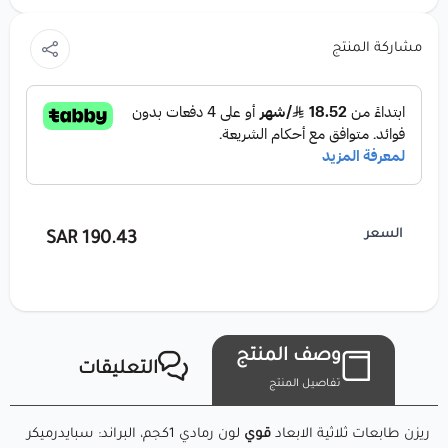
🔸 اللون: رمادي فاتح (رمادي فاتح بخصائص هندسية مميزة) ⚙️🎨
مشاركة المنتج
🔸 الوزن الصافي: 1 كجم
لماذا تختار SpiderMaker ريزن العام EX-300BL
للأغراض الهندسية (رمادي فاتح)؟
ريزن SpiderMaker العام EX-300BL للأغراض الهندسية (رمادي
السعر
190.43 SAR
فاتح) هو ريزن فوتوبوليمر عالي الأداء مصمم للتطبيقات الهندسية
التي تتطلب متانة ودقة وموثوقية. يوفر اللون الرمادي الفاتح سطحا
احترافيًا، بينما تجعل الخصائص الميكانيكية الاستثنائية لهذا الريزن
إياه الخيار المثالي لنماذج أولية وظيفية وأجزاء جاهزة للاستخدام
وصف المنتج
التعليقات
ومشاريع هندسية معقدة. سواء كنت تقوم بطباعة تروس، أدوات،
تفاصيل المنتج
أو مكونات هيكلية، فإن هذا الريزن يقدم أداءً ثابتًا مع سطوح ناعمة
ريزن طابعات ثلاثية الابعاد
قوي
لون رمادي 1كجم، البراند: سبايدرميكر
وتفاصيل دقيقة.