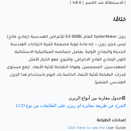
فاتح) ليس مجرد ريزن — إنه مادة قوية مصممة لتلبية احتياجات
| الاستطالة عند الكسر: | 8.6% |
الهندسة الحديثة والنماذج الأولية. بفضل خصائصه الميكانيكية
ختامًا:
الاستثنائية، اللون الرمادي الفاتح الاحترافي، والتنوع، فهو الخيار
الأمثل للمهندسين، المصممين، وهواة الطباعة ثلاثية الأبعاد. ارفع
ريزن SpiderMaker العام EX-300BL للأغراض الهندسية (رمادي فاتح)
مستوى قدرات الطباعة ثلاثية الأبعاد الخاصة بك اليوم باستخدام
ليس مجرد ريزن — إنه مادة قوية مصممة لتلبية احتياجات الهندسة
هذا الريزن الهندسي المتميز!
الحديثة والنماذج الأولية. بفضل خصائصه الميكانيكية الاستثنائية،
اللون الرمادي الفاتح الاحترافي، والتنوع، فهو الخيار الأمثل
للمهندسين، المصممين، وهواة الطباعة ثلاثية الأبعاد. ارفع مستوى
📰جدول مقارنة بين أنواع الريزن
قدرات الطباعة ثلاثية الأبعاد الخاصة بك اليوم باستخدام هذا الريزن
❗شرح عن طريقة معايرة اي ريزن على الطابعات من نوع LCD
الهندسي المتميز!
اعدادات الطباعة
📰جدول مقارنة بين أنواع الريزن
ser Guide
Click here to see the U
❗شرح عن طريقة معايرة اي ريزن على الطابعات من نوع LCD
اعدادات الطباعة
Click here to see the U
ser Guide