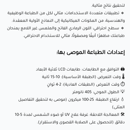
المثلى)
لتحقيق نتائج مثالية.
🛠️ المعالجة اللاحقة: غرفة علاج UV أو ضوء الشمس لمدة 5-10
🔹 تطبيقات متعددة الاستخدامات: مثالي لكل من الطباعة الوظيفية
والهندسية، من المكونات الميكانيكية إلى النماذج الأولية المعقدة.
دقائق (للحصول على الصلابة القصوى والاستقرار).
🔹 سطح احترافي: اللون الرمادي الفاتح والملمس غير اللامع يمنحان
طباعتك مظهرًا أنيقًا ومصقولًا، مثالي للاستخدام الاحترافي.
تطبيقات SpiderMaker ريزن العام EX-300BL
للأغراض الهندسية (رمادي فاتح):
إعدادات الطباعة الموصى بها:
🖨️ التوافق مع الطابعات: طابعات LCD ثلاثية الأبعاد
🔧 النماذج الأولية الوظيفية: إنشاء نماذج أولية متينة ودقيقة
🌡️ وقت التعرض (الطبقة الأساسية): 10-15 ثانية
لتطوير المنتجات، الاختبار، والتقييم.
⏱️ وقت التعرض (الطبقات العادية): 2-4 ثوانٍ
🛠️ المكونات الميكانيكية: تصنيع تروس، دعامات، مشابك، وأجزاء
💡 الطول الموجي: 405 نانومتر
صغيرة أخرى تتطلب قوة ودقة.
💧 ارتفاع الطبقة: 25-100 ميكرون (موصى به لتحقيق التفاصيل
المثلى)
⚙️ الأجزاء الجاهزة للاستخدام: إنتاج مكونات موثوقة للروبوتات،
🛠️ المعالجة اللاحقة: غرفة علاج UV أو ضوء الشمس لمدة 5-10
الطائرات بدون طيار، وغيرها من التطبيقات الهندسية.
دقائق (للحصول على الصلابة القصوى والاستقرار).
💡 أدوات وأجهزة التثبيت: تصميم مقابس وأجهزة مخصصة