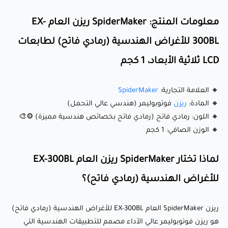
معلومات المنتج: SpiderMaker ريزن العام EX-
ما الذي يجعله مميزًا؟
300BL للأغراض الهندسية (رمادي فاتح) لطابعات
LCD ثلاثية الأبعاد، 1 كجم
🔹 متانة هندسية: يوفر خصائص ميكانيكية ممتازة، بما في ذلك
قوة شد تبلغ 36.6 ميجا باسكال، ومعامل شد يبلغ 1489 ميجا
🔸 العلامة التجارية:
SpiderMaker
باسكال، وصلابة سطح تبلغ 82D، مما يضمن طباعة قوية وطويلة
🔸 المادة:
ريزن
فوتوبوليمر (هندسي عالي التحمل)
الأمد.
🔸 اللون: رمادي فاتح (رمادي فاتح بخصائص هندسية مميزة) ⚙️🎨
🔸 الوزن الصافي: 1 كجم
🔹 استطالة عالية عند الكسر (8.6%): يوفر مرونة أكبر ومقاومة
للتأثير، مما يجعله مناسبًا للأجزاء التي تتعرض للضغوط أو الأحمال
لماذا تختار SpiderMaker ريزن العام EX-300BL
الديناميكية.
للأغراض الهندسية (رمادي فاتح)؟
🔹 لزوجة معتدلة (90-110 سنتيبويز): يضمن تدفقًا سلسًا أثناء
الطباعة، مما يقلل من خطر الانسداد ويحسن التصاق الطبقات
ريزن SpiderMaker العام EX-300BL للأغراض الهندسية (رمادي فاتح)
لتحقيق نتائج مثالية.
هو ريزن فوتوبوليمر عالي الأداء مصمم للتطبيقات الهندسية التي