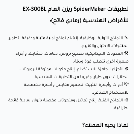
للاستخدام الصناعي.
تطبيقات SpiderMaker ريزن العام EX-300BL
🎨 النماذج الفنية: إنتاج تماثيل ومنحوتات مفصلة بألوان رمادية
للأغراض الهندسية (رمادي فاتح):
فاتحة احترافية.
🔧 النماذج الأولية الوظيفية: إنشاء نماذج أولية متينة ودقيقة لتطوير
لماذا يحبه العملاء؟
المنتجات، الاختبار، والتقييم.
🛠️ المكونات الميكانيكية: تصنيع تروس، دعامات، مشابك، وأجزاء
صغيرة أخرى تتطلب قوة ودقة.
✅ خصائص ميكانيكية استثنائية: يوفر متانة عالية، مقاومة للتأثير،
⚙️ الأجزاء الجاهزة للاستخدام: إنتاج مكونات موثوقة للروبوتات،
ومرونة، وهي ضرورية للتطبيقات الهندسية الصعبة.
الطائرات بدون طيار، وغيرها من التطبيقات الهندسية.
💡 أدوات وأجهزة التثبيت: تصميم مقابس وأجهزة مخصصة
✅ سطح ناعم: ينتج حواف واضحة ونظيفة وسطوح ناعمة مع
للاستخدام الصناعي.
معالجة نهائية قليلة.
🎨 النماذج الفنية: إنتاج تماثيل ومنحوتات مفصلة بألوان رمادية فاتحة
✅ توافق واسع: يعمل بسلاسة مع معظم طابعات LCD ثلاثية
احترافية.
الأبعاد، بما في ذلك العلامات التجارية مثل Anycubic وElegoo
وPhrozen والمزيد.
لماذا يحبه العملاء؟
✅ أداء متسق: معروف بخصائص اللزوجة المستقرة، انكماش