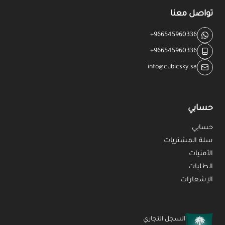
تواصل معنا
+966545960336
+966545960336
info@cubicsky.sa
حسابي
حسابي
سلة المشتريات
الأمنيات
الطلبات
الإشعارات
السجل التجاري