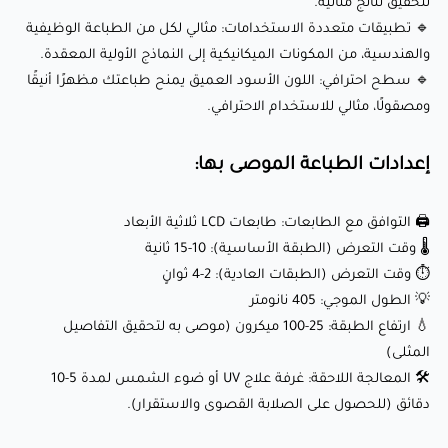
دقائق (للحصول على الصلابة القصوى والاستقرار).
لتحقيق نتائج مثالية.
🔹 تطبيقات متعددة الاستخدامات: مثالي لكل من الطباعة الوظيفية
والهندسية، من المكونات الميكانيكية إلى النماذج الأولية المعقدة.
تطبيقات SpiderMaker ريزن العام EX-300BL
🔹 سطح احترافي: اللون الأسود العميق يمنح طباعتك مظهرًا أنيقًا
للأغراض الهندسية (أسود):
ومصقولًا، مثالي للاستخدام الاحترافي.
إعدادات الطباعة الموصى بها:
🔧 النماذج الأولية الوظيفية: إنشاء نماذج أولية متينة ودقيقة
لتطوير المنتجات، الاختبار، والتقييم.
🖨️ التوافق مع الطابعات: طابعات LCD ثلاثية الأبعاد
🛠️ المكونات الميكانيكية: تصنيع تروس، دعامات، مشابك، وأجزاء
🌡️ وقت التعرض (الطبقة الأساسية): 10-15 ثانية
صغيرة أخرى تتطلب قوة ودقة.
⏱️ وقت التعرض (الطبقات العادية): 2-4 ثوانٍ
💡 الطول الموجي: 405 نانومتر
⚙️ الأجزاء الجاهزة للاستخدام: إنتاج مكونات موثوقة للروبوتات،
💧 ارتفاع الطبقة: 25-100 ميكرون (موصى به لتحقيق التفاصيل
الطائرات بدون طيار، وغيرها من التطبيقات الهندسية.
المثلى)
💡 أدوات وأجهزة التثبيت: تصميم مقابس وأجهزة مخصصة
🛠️ المعالجة اللاحقة: غرفة علاج UV أو ضوء الشمس لمدة 5-10
للاستخدام الصناعي.
دقائق (للحصول على الصلابة القصوى والاستقرار).
🎨 النماذج الفنية: إنتاج تماثيل ومنحوتات مفصلة بألوان سوداء