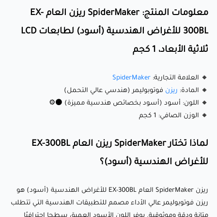
ما الذي يجعله مميزًا؟
معلومات المنتج: SpiderMaker ريزن العام EX-
300BL للأغراض الهندسية (أسود) لطابعات LCD
🔹 متانة هندسية: يوفر خصائص ميكانيكية ممتازة، بما في ذلك
ثلاثية الأبعاد، 1 كجم
قوة شد تبلغ 36.6 ميجا باسكال، ومعامل شد يبلغ 1489 ميجا
باسكال، وصلابة سطح تبلغ 82D، مما يضمن طباعة قوية وطويلة
🔸 العلامة التجارية:
SpiderMaker
الأمد.
🔸 المادة:
ريزن
فوتوبوليمر (هندسي عالي التحمل)
🔸 اللون: أسود (أسود بخصائص هندسية مميزة) ⚫⚙️
🔹 استطالة عالية عند الكسر (8.6%): يوفر مرونة أكبر ومقاومة
🔸 الوزن الصافي: 1 كجم
للتأثير، مما يجعله مناسبًا للأجزاء التي تتعرض للضغوط أو الأحمال
الديناميكية.
لماذا تختار SpiderMaker ريزن العام EX-300BL
🔹 لزوجة معتدلة (90-110 سنتيبويز): يضمن تدفقًا سلسًا أثناء
للأغراض الهندسية (أسود)؟
الطباعة، مما يقلل من خطر الانسداد ويحسن التصاق الطبقات
لتحقيق نتائج مثالية.
ريزن SpiderMaker العام EX-300BL للأغراض الهندسية (أسود) هو
🔹 تطبيقات متعددة الاستخدامات: مثالي لكل من الطباعة
ريزن فوتوبوليمر عالي الأداء مصمم للتطبيقات الهندسية التي تتطلب
الوظيفية والهندسية، من المكونات الميكانيكية إلى النماذج الأولية
متانة ودقة وموثوقية. يوفر اللون الأسود العميق سطحا احترافيًا