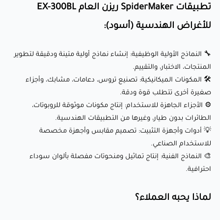
احترافية.
تطبيقات SpiderMaker ريزن العام EX-300BL
للأغراض الهندسية (أسود):
لماذا يحبه العملاء؟
🔧 النماذج الأولية الوظيفية: إنشاء نماذج أولية متينة ودقيقة لتطوير
المنتجات، الاختبار، والتقييم.
✅ خصائص ميكانيكية استثنائية: يوفر متانة عالية، مقاومة للتأثير،
🛠️ المكونات الميكانيكية: تصنيع تروس، دعامات، مشابك، وأجزاء
ومرونة، وهي ضرورية للتطبيقات الهندسية الصعبة.
صغيرة أخرى تتطلب قوة ودقة.
✅ سطح ناعم: ينتج حواف واضحة ونظيفة وسطوح ناعمة مع
⚙️ الأجزاء الجاهزة للاستخدام: إنتاج مكونات موثوقة للروبوتات،
الطائرات بدون طيار، وغيرها من التطبيقات الهندسية.
معالجة نهائية قليلة.
💡 أدوات وأجهزة التثبيت: تصميم مقابس وأجهزة مخصصة
✅ توافق واسع: يعمل بسلاسة مع معظم طابعات LCD ثلاثية
للاستخدام الصناعي.
الأبعاد، بما في ذلك العلامات التجارية مثل Anycubic وElegoo
🎨 النماذج الفنية: إنتاج تماثيل ومنحوتات مفصلة بألوان سوداء
وPhrozen والمزيد.
احترافية.
✅ أداء متسق: معروف بخصائص اللزوجة المستقرة، انكماش
لماذا يحبه العملاء؟
منخفض، ومعالجة موثوقة، مما يضمن نتائج متسقة عبر الطباعة.