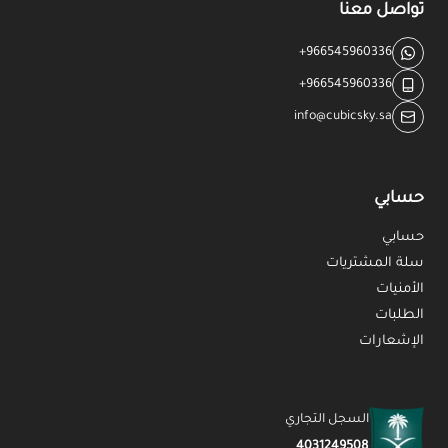
تواصل معنا
+966545960336
+966545960336
info@cubicsky.sa
حسابي
حسابي
سلة المشتريات
الأمنيات
الطلبات
الإشعارات
السجل التجاري
4031249508