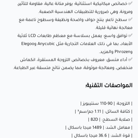
✅ خصائص ميكانيكية استثنائية: يوفر متانة عالية، مقاومة للتأثير،
المواصفات التقنية:
ومرونة، وهي ضرورية للتطبيقات الهندسية الصعبة.
✅ سطح ناعم: ينتج حواف واضحة ونظيفة وسطوح ناعمة مع
| اللزوجة: | 90-110 سنتيبويز |
معالجة نهائية قليلة.
✅ توافق واسع: يعمل بسلاسة مع معظم طابعات LCD ثلاثية
| كثافة السائل: | 1.11 جم/سم³ |
الأبعاد، بما في ذلك العلامات التجارية مثل Anycubic وElegoo
| صلابة السطح: | 82D |
وPhrozen والمزيد.
| معامل الشد: | 1489 ميجا باسكال |
✅ أداء متسق: معروف بخصائص اللزوجة المستقرة، انكماش
| قوة الشد: | 36.6 ميجا باسكال |
منخفض، ومعالجة موثوقة، مما يضمن نتائج متسقة عبر الطباعة.
| الاستطالة عند الكسر: | 8.6% |
المواصفات التقنية:
ختامًا:
| اللزوجة: | 90-110 سنتيبويز |
| كثافة السائل: | 1.11 جم/سم³ |
ريزن SpiderMaker العام EX-300BL للأغراض الهندسية (أسود)
| صلابة السطح: | 82D |
| معامل الشد: | 1489 ميجا باسكال |
ليس مجرد ريزن — إنه مادة قوية مصممة لتلبية احتياجات الهندسة
| قوة الشد: | 36.6 ميجا باسكال |
الحديثة والنماذج الأولية. بفضل خصائصه الميكانيكية الاستثنائية،