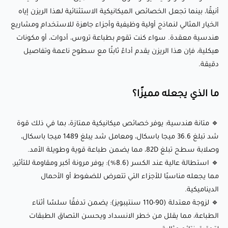
أنيقًا، بينما تجعل الخصائص الميكانيكية الاستثنائية لهذا الريزن إياه
المعقدة.
الخيار المثالي لنماذج أولية وظيفية وأجزاء جاهزة للاستخدام ومشاريع
🔹 سطح احترافي: اللون الأسود العميق يمنح طباعتك مظهرًا
هندسية معقدة. سواء كنت تقوم بطباعة تروس، أدوات، أو مكونات
أنيقًا ومصقولًا، مثالي للاستخدام الاحترافي.
هيكلية، فإن هذا الريزن يقدم أداءً ثابتًا مع سطوح ناعمة وتفاصيل
دقيقة.
إعدادات الطباعة الموصى بها:
ما الذي يجعله مميزًا؟
🖨️ التوافق مع الطابعات: طابعات LCD ثلاثية الأبعاد
🔹 متانة هندسية: يوفر خصائص ميكانيكية ممتازة، بما في ذلك قوة
🌡️ وقت التعرض (الطبقة الأساسية): 10-15 ثانية
شد تبلغ 36.6 ميجا باسكال، ومعامل شد يبلغ 1489 ميجا باسكال،
⏱️ وقت التعرض (الطبقات العادية): 2-4 ثوانٍ
وصلابة سطح تبلغ 82D، مما يضمن طباعة قوية وطويلة الأمد.
💡 الطول الموجي: 405 نانومتر
🔹 استطالة عالية عند الكسر (8.6%): يوفر مرونة أكبر ومقاومة للتأثير،
مما يجعله مناسبًا للأجزاء التي تتعرض للضغوط أو الأحمال
💧 ارتفاع الطبقة: 25-100 ميكرون (موصى به لتحقيق التفاصيل
الديناميكية.
المثلى)
🔹 لزوجة معتدلة (90-110 سنتيبويز): يضمن تدفقًا سلسًا أثناء
🛠️ المعالجة اللاحقة: غرفة علاج UV أو ضوء الشمس لمدة 5-10
الطباعة، مما يقلل من خطر الانسداد ويحسن التصاق الطبقات