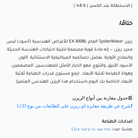
| الاستطالة عند الكسر: | 8.6% |
اللون الأسود الأنيق، والتنوع، فهو الخيار الأمثل للمهندسين،
المصممين، وهواة الطباعة ثلاثية الأبعاد. ارفع مستوى قدرات
ختامًا:
الطباعة ثلاثية الأبعاد الخاصة بك اليوم باستخدام هذا الريزن
الهندسي المتميز!
ريزن SpiderMaker العام EX-300BL للأغراض الهندسية (أسود) ليس
مجرد ريزن — إنه مادة قوية مصممة لتلبية احتياجات الهندسة الحديثة
والنماذج الأولية. بفضل خصائصه الميكانيكية الاستثنائية، اللون
📰جدول مقارنة بين أنواع الريزن
الأسود الأنيق، والتنوع، فهو الخيار الأمثل للمهندسين، المصممين،
❗شرح عن طريقة معايرة اي ريزن على الطابعات من نوع LCD
وهواة الطباعة ثلاثية الأبعاد. ارفع مستوى قدرات الطباعة ثلاثية
الأبعاد الخاصة بك اليوم باستخدام هذا الريزن الهندسي المتميز!
اعدادات الطباعة
📰جدول مقارنة بين أنواع الريزن
Click here to see the U
ser Guide
❗شرح عن طريقة معايرة اي ريزن على الطابعات من نوع LCD
اعدادات الطباعة
Click here to see the U
ser Guide