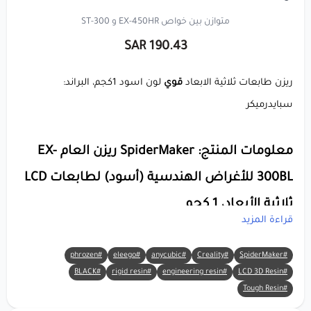
متوازن بين خواص EX-450HR و ST-300
190.43 SAR
ريزن طابعات ثلاثية الابعاد
قوي
لون اسود 1كجم، البراند:
سبايدرميكر
معلومات المنتج: SpiderMaker ريزن العام EX-
300BL للأغراض الهندسية (أسود) لطابعات LCD
ثلاثية الأبعاد، 1 كجم
قراءة المزيد
🔸 العلامة التجارية:
SpiderMaker
#phrozen
#eleego
#anycubic
#Creality
#SpiderMaker
#LCD 3D Resin
🔸 المادة:
ريزن
#engineering resin
#rigid resin
#BLACK
فوتوبوليمر (هندسي عالي التحمل)
#Tough Resin
🔸 اللون: أسود (أسود بخصائص هندسية مميزة) ⚫⚙️