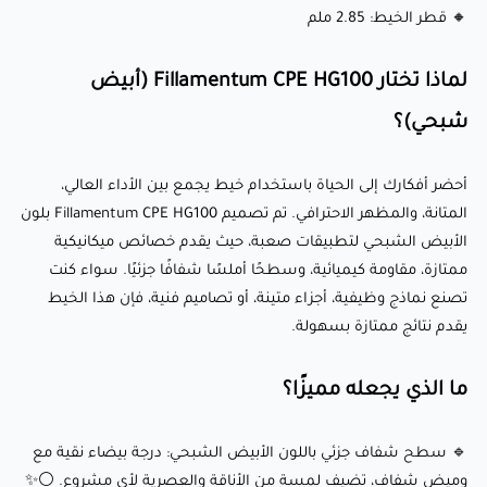
🔹 مقاومة كيميائية: يقاوم الزيوت، الشحوم والعديد من المواد
🔸 قطر الخيط: 2.85 ملم
الكيميائية، مما يضمن الاستقرار في بيئات مختلفة.
🔹 تشوه أقل: استقرار بُعدي ممتاز، حتى للطباعة الكبيرة
لماذا تختار Fillamentum CPE HG100 (أبيض
والمعقدة.
شبحي)؟
🔹 جودة سطح أملس: ينتج طباعة عالية الجودة بمظهر احترافي
ومصقول.
أحضر أفكارك إلى الحياة باستخدام خيط يجمع بين الأداء العالي،
المتانة، والمظهر الاحترافي. تم تصميم Fillamentum CPE HG100 بلون
الأبيض الشبحي لتطبيقات صعبة، حيث يقدم خصائص ميكانيكية
إعدادات الطباعة الموصى بها:
ممتازة، مقاومة كيميائية، وسطحًا أملسًا شفافًا جزئيًا. سواء كنت
تصنع نماذج وظيفية، أجزاء متينة، أو تصاميم فنية، فإن هذا الخيط
🌡️ درجة حرارة الفوهة: 255-275°C
يقدم نتائج ممتازة بسهولة.
🛏️ درجة حرارة سطح الطباعة: 70-85°C (موصى بها لتحسين
ما الذي يجعله مميزًا؟
الالتصاق)
💨 سرعة المروحة: 0-15% (تبريد متوسط لتحقيق توازن بين القوة
🔹 سطح شفاف جزئي باللون الأبيض الشبحي: درجة بيضاء نقية مع
وتفاصيل السطح)
وميض شفاف، تضيف لمسة من الأناقة والعصرية لأي مشروع. ⚪✨