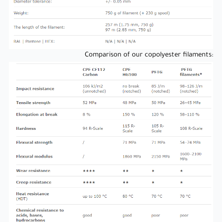
:Comparison of our copolyester filaments
The input material was carefully selected to achieve the best
processability and final properties. Fillamentum’s products are
always produced from the precisely specified type of material,