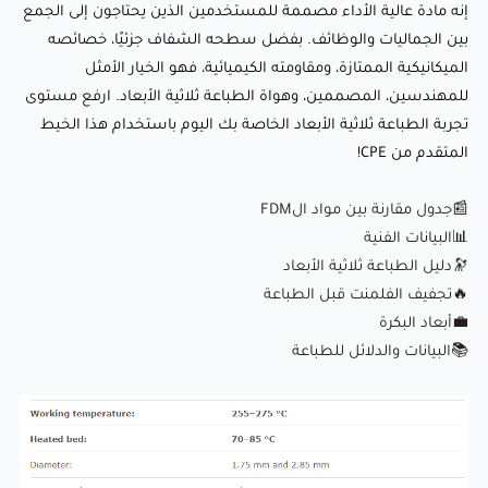
إنه مادة عالية الأداء مصممة للمستخدمين الذين يحتاجون إلى الجمع
📰جدول مقارنة بين مواد الFDM
بين الجماليات والوظائف. بفضل سطحه الشفاف جزئيًا، خصائصه
📊البيانات الفنية
الميكانيكية الممتازة، ومقاومته الكيميائية، فهو الخيار الأمثل
للمهندسين، المصممين، وهواة الطباعة ثلاثية الأبعاد. ارفع مستوى
🔭دليل الطباعة ثلاثية الأبعاد
تجربة الطباعة ثلاثية الأبعاد الخاصة بك اليوم باستخدام هذا الخيط
🔥
تجفيف الفلمنت قبل الطباعة
المتقدم من CPE!
💼
أبعاد البكرة
📚البيانات والدلائل للطباعة
📰جدول مقارنة بين مواد الFDM
📊البيانات الفنية
🔭دليل الطباعة ثلاثية الأبعاد
🔥
تجفيف الفلمنت قبل الطباعة
💼
أبعاد البكرة
📚البيانات والدلائل للطباعة
:Comparison of our copolyester filaments