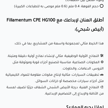
وقوة أفضل بين الطبقات)
الكيميائية مثل أجزاء سيارات مخصصة أو خزانات السوائل.
⭕ حجم الفوهة: 0.4 ملم (0.6 ملم موصى به للطباعات الكبيرة)
🎨 النماذج الفنية: درجة الأبيض الشبحي الشفاف جزئيًا تضيف
لمسة من الأناقة والإبداع إلى التصاميم الإبداعية.
أطلق العنان لإبداعك مع Fillamentum CPE HG100
(أبيض شبحي):
لماذا يحبه العملاء؟
هذا الخيط مثالي لمجموعة واسعة من المشاريع، بما في ذلك:
✅ سطح شفاف جزئي باللون الأبيض الشبحي: اللون الأبيض النقي
🛠️ النماذج الأولية الوظيفية: مثالي لإنشاء نماذج أولية دقيقة ومتينة.
مع الوميض الشفاف يضمن أن تكون طباعتك ملفتة للنظر
⚙️ المكونات الصناعية: مناسبة لتصنيع أجزاء قوية وموثوقة مثل
بمظهرها الأنيق والاحترافي.
التروس، الدعامات، والحاويات.
🚗 تطبيقات السيارات: مثالية لإنتاج مكونات مقاومة للمواد الكيميائية
✅ أداء عالي: يجمع بين القوة، المتانة، والمقاومة الكيميائية، مما
مثل أجزاء سيارات مخصصة أو خزانات السوائل.
يجعله مثاليًا للتطبيقات الصعبة.
🎨 النماذج الفنية: درجة الأبيض الشبحي الشفاف جزئيًا تضيف لمسة
✅ تشوه أقل: يضمن طباعة مستقرة ودقيقة، حتى للتصاميم
من الأناقة والإبداع إلى التصاميم الإبداعية.
المعقدة.
✅ توافق واسع: يعمل بسلاسة مع الطابعات ثلاثية الأبعاد
لماذا يحبه العملاء؟