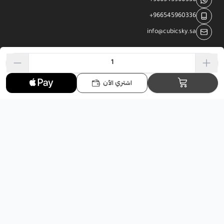
+966545960336
info@cubicsky.sa
حسابي
اشتري الآن
حسابي
سلة المشتريات
الأمنيات
الطلبات
الإشعارات
السجل التجاري
4031249508
الرقم الضريبي
310921572800003