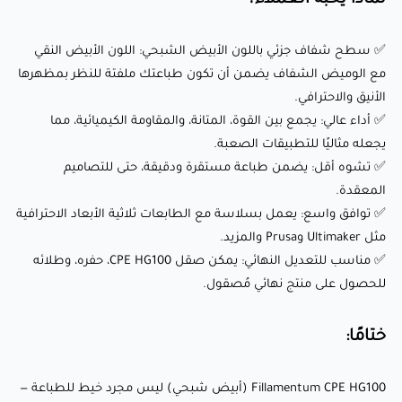
الاحترافية مثل Ultimaker وPrusa والمزيد.
✅ سطح شفاف جزئي باللون الأبيض الشبحي: اللون الأبيض النقي
✅ مناسب للتعديل النهائي: يمكن صقل CPE HG100، حفره، وطلائه
مع الوميض الشفاف يضمن أن تكون طباعتك ملفتة للنظر بمظهرها
للحصول على منتج نهائي مُصقول.
الأنيق والاحترافي.
✅ أداء عالي: يجمع بين القوة، المتانة، والمقاومة الكيميائية، مما
ختامًا:
يجعله مثاليًا للتطبيقات الصعبة.
✅ تشوه أقل: يضمن طباعة مستقرة ودقيقة، حتى للتصاميم
المعقدة.
Fillamentum CPE HG100 (أبيض شبحي) ليس مجرد خيط للطباعة
✅ توافق واسع: يعمل بسلاسة مع الطابعات ثلاثية الأبعاد الاحترافية
— إنه مادة عالية الأداء مصممة للمستخدمين الذين يحتاجون إلى
مثل Ultimaker وPrusa والمزيد.
الجمع بين الجماليات والوظائف. بفضل سطحه الشفاف جزئيًا،
✅ مناسب للتعديل النهائي: يمكن صقل CPE HG100، حفره، وطلائه
للحصول على منتج نهائي مُصقول.
خصائصه الميكانيكية الممتازة، ومقاومته الكيميائية، فهو الخيار
الأمثل للمهندسين، المصممين، وهواة الطباعة ثلاثية الأبعاد. ارفع
ختامًا:
مستوى تجربة الطباعة ثلاثية الأبعاد الخاصة بك اليوم باستخدام
هذا الخيط المتقدم من CPE!
Fillamentum CPE HG100 (أبيض شبحي) ليس مجرد خيط للطباعة —