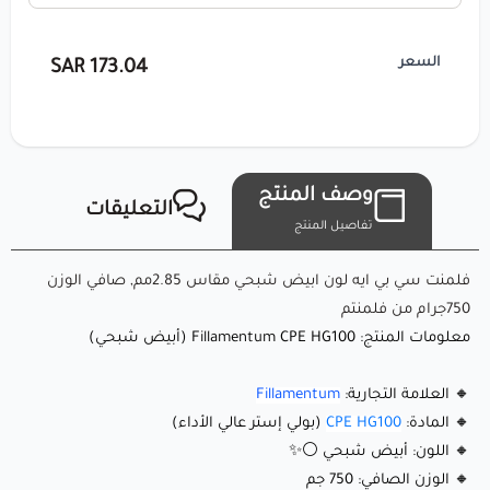
بلون الأبيض الشبحي لتطبيقات صعبة، حيث يقدم خصائص
السعر
ميكانيكية ممتازة، مقاومة كيميائية، وسطحًا أملسًا شفافًا جزئيًا.
173.04 SAR
سواء كنت تصنع نماذج وظيفية، أجزاء متينة، أو تصاميم فنية، فإن
هذا الخيط يقدم نتائج ممتازة بسهولة.
وصف المنتج
ما الذي يجعله مميزًا؟
التعليقات
تفاصيل المنتج
🔹 سطح شفاف جزئي باللون الأبيض الشبحي: درجة بيضاء نقية
فلمنت سي بي ايه لون ابيض شبحي مقاس 2.85مم, صافي الوزن
750جرام من فلمنتم
مع وميض شفاف، تضيف لمسة من الأناقة والعصرية لأي
معلومات المنتج: Fillamentum CPE HG100 (أبيض شبحي)
مشروع. ⚪✨
🔹 قوة ومتانة عالية: CPE HG100 معروف بمقاومته الاستثنائية
🔸 العلامة التجارية:
Fillamentum
للصدمات والمتانة، مما يجعله مثاليًا للأجزاء الوظيفية والطويلة
🔸 المادة:
CPE HG100
(بولي إستر عالي الأداء)
🔸 اللون: أبيض شبحي ⚪✨
الأمد.
🔸 الوزن الصافي: 750 جم