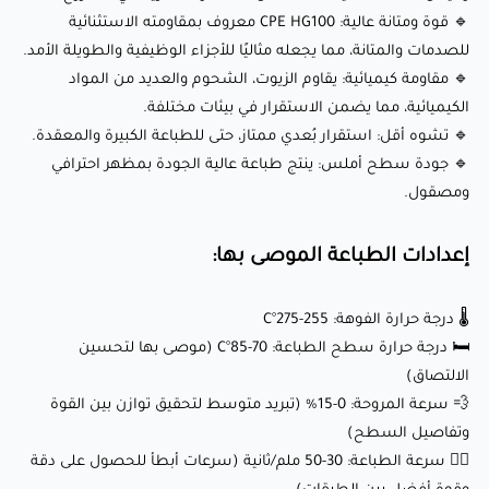
🏃‍♂️ سرعة الطباعة: 30-50 ملم/ثانية (سرعات أبطأ للحصول على
🔹 قوة ومتانة عالية: CPE HG100 معروف بمقاومته الاستثنائية
دقة وقوة أفضل بين الطبقات)
للصدمات والمتانة، مما يجعله مثاليًا للأجزاء الوظيفية والطويلة الأمد.
⭕ حجم الفوهة: 0.4 ملم (0.6 ملم موصى به للطباعات الكبيرة)
🔹 مقاومة كيميائية: يقاوم الزيوت، الشحوم والعديد من المواد
الكيميائية، مما يضمن الاستقرار في بيئات مختلفة.
🔹 تشوه أقل: استقرار بُعدي ممتاز، حتى للطباعة الكبيرة والمعقدة.
أطلق العنان لإبداعك مع Fillamentum CPE
🔹 جودة سطح أملس: ينتج طباعة عالية الجودة بمظهر احترافي
HG100 (أبيض شبحي):
ومصقول.
إعدادات الطباعة الموصى بها:
هذا الخيط مثالي لمجموعة واسعة من المشاريع، بما في ذلك:
🌡️ درجة حرارة الفوهة: 255-275°C
🛠️ النماذج الأولية الوظيفية: مثالي لإنشاء نماذج أولية دقيقة
🛏️ درجة حرارة سطح الطباعة: 70-85°C (موصى بها لتحسين
ومتينة.
الالتصاق)
💨 سرعة المروحة: 0-15% (تبريد متوسط لتحقيق توازن بين القوة
⚙️ المكونات الصناعية: مناسبة لتصنيع أجزاء قوية وموثوقة مثل
وتفاصيل السطح)
التروس، الدعامات، والحاويات.
🏃‍♂️ سرعة الطباعة: 30-50 ملم/ثانية (سرعات أبطأ للحصول على دقة
🚗 تطبيقات السيارات: مثالية لإنتاج مكونات مقاومة للمواد