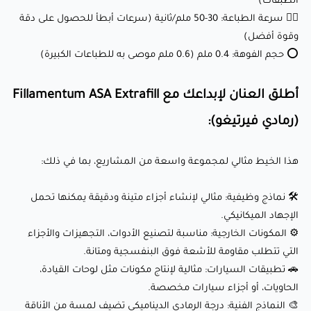
الطبقات)
الحاويات، أو أجزاء سيارات مخصصة.
🏃‍♂️ سرعة الطباعة: 30-50 ملم/ثانية (سرعات أبطأ للحصول على دقة
🎨 النماذج الفنية: درجة الرمادي الديناميكي تضيف لمسة من الأناقة
وقوة أفضل)
⭕ حجم الفوهة: 0.4 ملم (0.6 ملم موصى به للطباعات الكبيرة)
والعصرية إلى الإبداعات الفنية.
أطلق العنان لإبداعك مع Fillamentum ASA Extrafill
لماذا يحبه العملاء؟
(رمادي فيرتيغو):
✅ سطح رمادي فيرتيغو: اللون الرمادي العصري يضمن أن تكون
هذا الخيط مثالي لمجموعة واسعة من المشاريع، بما في ذلك:
طباعتك ملفتة للنظر بمظهرها الأنيق والاحترافي.
✅ أداء عالي: الخصائص الميكانيكية الممتازة، مقاومة الأشعة فوق
🛠️ نماذج وظيفية: مثالي لإنشاء أجزاء متينة ودقيقة يمكنها تحمل
الإجهاد الميكانيكي.
البنفسجية، ومقاومة الحرارة تجعله مناسبًا للتطبيقات الصعبة.
⚙️ المكونات الخارجية: مناسبة لتصنيع الأدوات، التجهيزات والأجزاء
✅ تشوه أقل: يضمن طباعة مستقرة ودقيقة، حتى للتصاميم
التي تتطلب مقاومة للأشعة فوق البنفسجية ومتانة.
المعقدة.
🚗 تطبيقات السيارات: مثالية لإنتاج مكونات مثل لوحات القيادة،
✅ متانة خارجية: يقاوم التدهور الناتج عن الأشعة فوق البنفسجية،
الحاويات، أو أجزاء سيارات مخصصة.
مما يجعله مثاليًا للاستخدام الخارجي.
🎨 النماذج الفنية: درجة الرمادي الديناميكي تضيف لمسة من الأناقة