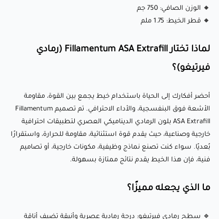
🔹 مقاومة الأشعة فوق البنفسجية: يقاوم التدهور الناتج عن
🔸 الوزن الصافي: 750 جم
أشعة الشمس، مما يجعله مثاليًا للاستخدام الخارجي.
🔸 قطر الخيط: 1.75 ملم
🔹 مقاومة حرارية: يتحمل درجات حرارة تصل إلى 95-100°C ، مما
يضمن متانة في البيئات ذات الحرارة المرتفعة.
لماذا تختار Fillamentum ASA Extrafill (رمادي
🔹 استقرار بُعدي: تشوه وانكماش أقل، حتى للتصاميم المعقدة
فيرتيغو)؟
والتفصيلية.
أحضر أفكارك إلى الحياة باستخدام خيط يجمع بين القوة، مقاومة
الأشعة فوق البنفسجية، والأداء الاحترافي. تم تصميم Fillamentum
إعدادات الطباعة الموصى بها:
ASA Extrafill بلون الرمادي الديناميكي العصري لتطبيقات احترافية
خارجية وصناعية، حيث يقدم قوة استثنائية، مقاومة للحرارة، واستقرارًا
🌡️ درجة حرارة الفوهة: 240-255°C
بُعديًا. سواء كنت تصنع نماذج وظيفية، مكونات خارجية، أو تصاميم
فنية، فإن هذا الخيط يقدم نتائج ممتازة بسهولة.
🛏️ درجة حرارة سطح الطباعة: 80-105°C (موصى بها لتحسين
الالتصاق)
ما الذي يجعله مميزًا؟
💨 سرعة المروحة: 0-20% (تبريد محدود لضمان رابط قوي بين
الطبقات)
🔹 سطح رمادي فيرتيغو: درجة رمادية عصرية وأنيقة تضيف أناقة