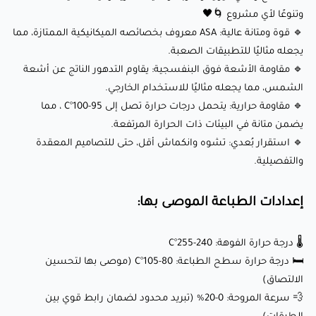
🏃‍♂️ سرعة الطباعة: 30-50 ملم/ثانية (سرعات أبطأ للحصول على
وتنوعًا لأي مشروع 🌀🖤
دقة وقوة أفضل)
🔹 قوة ومتانة عالية: ASA معروف بخصائصه الميكانيكية الممتازة، مما
⭕ حجم الفوهة: 0.4 ملم (0.6 ملم موصى به للطباعات الكبيرة)
يجعله مثاليًا للتطبيقات الصعبة.
🔹 مقاومة الأشعة فوق البنفسجية: يقاوم التدهور الناتج عن أشعة
الشمس، مما يجعله مثاليًا للاستخدام الخارجي.
أطلق العنان لإبداعك مع Fillamentum ASA
🔹 مقاومة حرارية: يتحمل درجات حرارة تصل إلى 95-100°C ، مما
Extrafill (رمادي فيرتيغو):
يضمن متانة في البيئات ذات الحرارة المرتفعة.
🔹 استقرار بُعدي: تشوه وانكماش أقل، حتى للتصاميم المعقدة
والتفصيلية.
هذا الخيط مثالي لمجموعة واسعة من المشاريع، بما في ذلك:
إعدادات الطباعة الموصى بها:
🛠️ نماذج وظيفية: مثالي لإنشاء أجزاء متينة ودقيقة يمكنها تحمل
الإجهاد الميكانيكي.
🌡️ درجة حرارة الفوهة: 240-255°C
🛏️ درجة حرارة سطح الطباعة: 80-105°C (موصى بها لتحسين
⚙️ المكونات الخارجية: مناسبة لتصنيع الأدوات، التجهيزات والأجزاء
الالتصاق)
التي تتطلب مقاومة للأشعة فوق البنفسجية ومتانة.
💨 سرعة المروحة: 0-20% (تبريد محدود لضمان رابط قوي بين
🚗 تطبيقات السيارات: مثالية لإنتاج مكونات مثل لوحات القيادة،