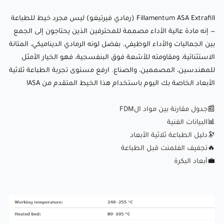
📊البيانات الفنية
Fillamentum ASA Extrafill (رمادي فيرتيغو) ليس مجرد خيط للطباعة
🔭دليل الطباعة ثلاثية الأبعاد
— إنه مادة عالية الأداء مصممة للمحترفين الذين يحتاجون إلى الجمع
بين الجماليات والأداء الوظيفي. بفضل لونه الرمادي الديناميكي، المتانة
🔥
تجفيف الفلمنت قبل الطباعة
الاستثنائية، ومقاومته للأشعة فوق البنفسجية، فهو الخيار الأمثل
💼
أبعاد البكرة
للمهندسين، المصممين، والصناع. ارفع مستوى تجربة الطباعة ثلاثية
الأبعاد الخاصة بك اليوم باستخدام هذا الخيط المتقدم من ASA!
📰جدول مقارنة بين مواد الFDM
📊البيانات الفنية
🔭دليل الطباعة ثلاثية الأبعاد
🔥
تجفيف الفلمنت قبل الطباعة
💼
أبعاد البكرة
:Comparison of fillamentum styrenic polymers