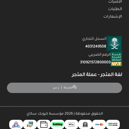
الأمنيات
الطلبات
الإشعارات
السجل التجاري
4031249508
الرقم الضريبي
310921572800003
لغة المتجر - عملة المتجر
|
ر.س
العربية
الحقوق محفوظة | 2026
مؤسسة كيوبك سكاي