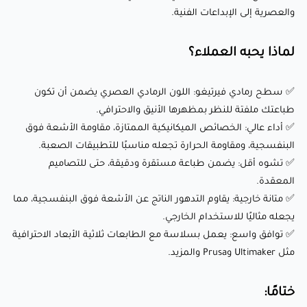
والعصرية إلى الإبداعات الفنية.
✅ توافق واسع: يعمل بسلاسة مع الطابعات ثلاثية الأبعاد
الاحترافية مثل Ultimaker وPrusa والمزيد.
لماذا يحبه العملاء؟
ختامًا:
✅ سطح رمادي فيرتيغو: اللون الرمادي العصري يضمن أن تكون
طباعتك ملفتة للنظر بمظهرها الأنيق والاحترافي.
✅ أداء عالي: الخصائص الميكانيكية الممتازة، مقاومة الأشعة فوق
Fillamentum ASA Extrafill (رمادي فيرتيغو) ليس مجرد خيط
البنفسجية، ومقاومة الحرارة تجعله مناسبًا للتطبيقات الصعبة.
للطباعة — إنه مادة عالية الأداء مصممة للمحترفين الذين يحتاجون
✅ تشوه أقل: يضمن طباعة مستقرة ودقيقة، حتى للتصاميم
إلى الجمع بين الجماليات والأداء الوظيفي. بفضل لونه الرمادي
المعقدة.
الديناميكي، المتانة الاستثنائية، ومقاومته للأشعة فوق البنفسجية،
✅ متانة خارجية: يقاوم التدهور الناتج عن الأشعة فوق البنفسجية، مما
يجعله مثاليًا للاستخدام الخارجي.
فهو الخيار الأمثل للمهندسين، المصممين، والصناع. ارفع
✅ توافق واسع: يعمل بسلاسة مع الطابعات ثلاثية الأبعاد الاحترافية
مستوى تجربة الطباعة ثلاثية الأبعاد الخاصة بك اليوم باستخدام
مثل Ultimaker وPrusa والمزيد.
هذا الخيط المتقدم من ASA!
ختامًا:
📰جدول مقارنة بين مواد الFDM