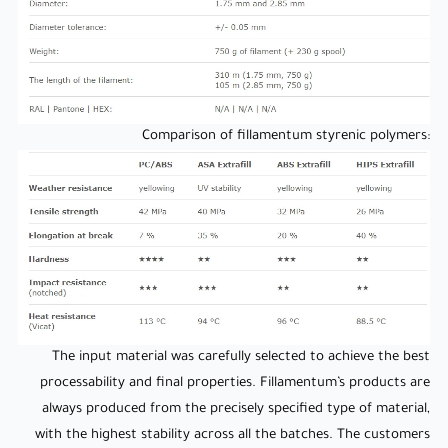
:Comparison of fillamentum styrenic polymers
The input material was carefully selected to achieve the best
processability and final properties. Fillamentum’s products are
always produced from the precisely specified type of material,
with the highest stability across all the batches. The customers
can rely on
the best quality at any time
they use our filament.
The input material was carefully selected to achieve the best
processability and final properties. Fillamentum’s products are
always produced from the precisely specified type of material,
with the highest stability across all the batches. The customers