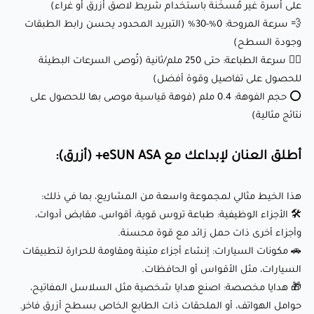
على أسرة غير مُسخّنة باستخدام شريط لاصق أزرق أو غراء)
🛠️ الأجزاء الوظيفية: طباعة تروس قوية، أقواس، مقابض أدوات،
💨 سرعة المروحة: 0%-30% (التبريد المحدود يحسن رابط الطبقات
وأجزاء أخرى ذات حمل زائد مع قوة محسنة.
وجودة السطح)
🚗 مكونات السيارات: إنشاء أجزاء متينة ومقاومة للحرارة
🏃‍♂️ سرعة الطباعة: حتى 250 ملم/ثانية (تُوصى السرعات البطيئة
للحصول على تفاصيل وقوة أفضل)
لتطبيقات السيارات، مثل الأقواس أو الحافظات.
⭕ حجم الفوهة: 0.4 ملم (فوهة قياسية موصى بها للحصول على
🎁 هدايا مخصصة: اصنع هدايا شخصية مثل السلاسل المفاتيح،
نتائج مثالية)
حوامل الهواتف، أو الملحقات ذات الطابع الخاص بسطح أزرق
فاخر.
أطلق العنان لإبداعك مع eSUN ASA+ (أزرق):
🌟 النماذج الفنية: أضف لمسة جريئة واحترافية إلى إبداعاتك الفنية
باستخدام طباعة مطفي أزرق مقاوم للأشعة فوق البنفسجية.
هذا الخيط مثالي لمجموعة واسعة من المشاريع، بما في ذلك:
🛠️ الأجزاء الوظيفية: طباعة تروس قوية، أقواس، مقابض أدوات،
🌌 مشاريع الهندسة: بناء نماذج أولية، أدوات، أو أجزاء استهلاكية
وأجزاء أخرى ذات حمل زائد مع قوة محسنة.
نهائية بثبات أبعادي ومزايا ميكانيكية ممتازة.
🚗 مكونات السيارات: إنشاء أجزاء متينة ومقاومة للحرارة لتطبيقات
السيارات، مثل الأقواس أو الحافظات.
لماذا يحبه العملاء؟
🎁 هدايا مخصصة: اصنع هدايا شخصية مثل السلاسل المفاتيح،
حوامل الهواتف، أو الملحقات ذات الطابع الخاص بسطح أزرق فاخر.