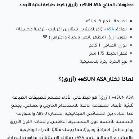
البنفسجية بسطح مطفي أزرق فاخر.
معلومات المنتج: eSUN ASA+ (
أزرق
) خيط طباعة ثلاثية الأبعاد
ما الذي يجعله مميزًا؟
🔸 العلامة التجارية:
eSUN
🔸 المادة:
ASA+
(أكريلونيتريل ستايرين أكريلات - تركيبة محسنة)
🔸
اللون:
أزرق (مظهر نابض بالحياة واحترافي) 💙
🔹مقاومة حرارية استثنائية مع خيوط الطباعة ثلاثية الأبعاد eSUN
🔸
الوزن الصافي:
1 كجم
ASA+ (أصفر)، والتي تتميز بدرجة تشويه الحرارة عند 95.5°C تحت
🔸
قطر الخيط:
1.75 ملم
🔸
نوع البكرة:
بكرة بلاستيكية
ضغط 0.45 ميجا باسكال. مثالية للمشاريع التي تتطلب المتانة
والاستقرار في درجات الحرارة العالية!🔥
لماذا تختار eSUN ASA+ (أزرق)؟
🔹 مقاومة متفوقة للأشعة فوق البنفسجية: توفر مقاومة ممتازة
للشمس والعوامل الجوية القاسية، مما يضمن طول العمر في
eSUN ASA+ (أزرق) هو خيط عالي الأداء مصمم لتطبيقات الطباعة
البيئات الخارجية. 🌞
ثلاثية الأبعاد المتقدمة، خاصة للاستخدام الخارجي والصناعي. يجمع
🔹 مقاومة عالية للتأثير: توفر متانة وصلابة محسنتين، مما يجعلها
هذا المادة بين الخصائص الميكانيكية الممتازة لـ ABS والمقاومة
مثالية للتطبيقات الوظيفية تحت ظروف قاسية. 💪
المحسنة للأشعة فوق البنفسجية، الطقس، والمتانة. اللون الأزرق
يوفر مظهرًا احترافيًا وحيويًا، مما يجعله مثاليًا للأجزاء الوظيفية
🔹 خصائص مقاومة الشيخوخة: تقاوم التدهور البيئي، محافظة على
والمشاريع الجمالية. يتميز ASA+ بمتانته الاستثنائية، مقاومته للحرارة،