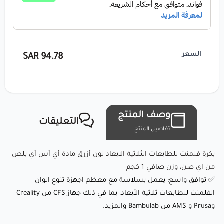
🔸
نوع البكرة:
بكرة بلاستيكية
لماذا تختار eSUN ASA+ (أزرق)؟
السعر
94.78 SAR
eSUN ASA+ (أزرق) هو خيط عالي الأداء مصمم لتطبيقات الطباعة
ثلاثية الأبعاد المتقدمة، خاصة للاستخدام الخارجي والصناعي. يجمع
هذا المادة بين الخصائص الميكانيكية الممتازة لـ ABS والمقاومة
وصف المنتج
التعليقات
المحسنة للأشعة فوق البنفسجية، الطقس، والمتانة. اللون
تفاصيل المنتج
الأزرق يوفر مظهرًا احترافيًا وحيويًا، مما يجعله مثاليًا للأجزاء
بكرة فلمنت للطابعات الثلاثية الابعاد لون أزرق مادة أي أس أي بلص
الوظيفية والمشاريع الجمالية. يتميز ASA+ بمتانته الاستثنائية،
من اي صن، وزن صافي 1 كجم
مقاومته للحرارة، وانخفاض نسبة الانكماش، مما يجعله مناسبًا
✅ توافق واسع: يعمل بسلاسة مع معظم اجهزة تنوع الوان
للتطبيقات الهندسية الاحترافية.
الفلمنت للطابعات ثلاثية الأبعاد، بما في ذلك جهاز CFS من Creality
وPrusa و AMS من Bambulab والمزيد.
هذا الخيط مثالي لإنشاء أجزاء قوية ومتينة ومقاومة للأشعة فوق