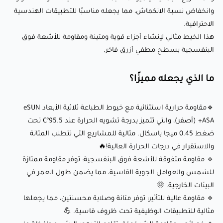
خصائصها الفيزيائية والميكانيكية مع مرور الوقت. ⏳
وانخفاض نسبة الانكماش، مما يجعله مناسبًا للتطبيقات الهندسية
🔹 مجموعة واسعة من التطبيقات: مناسبة لمكونات السيارات،
الاحترافية.
الأجهزة الإلكترونية، والمنتجات اليومية بسبب مقاومتها للطقس،
هذا الخيط مثالي لإنشاء أجزاء قوية ومتينة ومقاومة للأشعة فوق
البنفسجية بسطح مطفي أزرق فاخر.
الأشعة فوق البنفسجية، والتغيرات الحرارية. 🚗
🔹 طباعة بدون انسداد أو فقاعات: ضمان البثق السلس، الحد
ما الذي يجعله مميزًا؟
الأدنى من التشابك، والتغذية المستمرة دون انسداد الفوهة أو
الكسر الهش. ✅
🔹مقاومة حرارية استثنائية مع خيوط الطباعة ثلاثية الأبعاد eSUN
🔹 تسامح قياسي مستقر: انخفاض التشوه وتباين قطر ثابت
ASA+ (أصفر)، والتي تتميز بدرجة تشويه الحرارة عند 95.5°C تحت
يضمنان طباعة موثوقة، رابط جيد بين الطبقات، وحد أدنى من
ضغط 0.45 ميجا باسكال. مثالية للمشاريع التي تتطلب المتانة
التسريبات. 📐
والاستقرار في درجات الحرارة العالية!🔥
🔹 مقاومة متفوقة للأشعة فوق البنفسجية: توفر مقاومة ممتازة
🔹 تغليف مفرغ الهواء: يأتي مع كيس مجفف للحفاظ على ظروف
للشمس والعوامل الجوية القاسية، مما يضمن طول العمر في
تخزين مثلى ومنع امتصاص الرطوبة قبل الاستخدام. 🛡️
البيئات الخارجية. 🌞
🔹 مقاومة عالية للتأثير: توفر متانة وصلابة محسنتين، مما يجعلها
إعدادات الطباعة الموصى بها:
مثالية للتطبيقات الوظيفية تحت ظروف قاسية. 💪