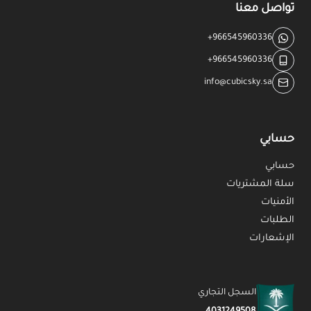
تواصل معنا
+966545960336
+966545960336
info@cubicsky.sa
حسابي
حسابي
سلة المشتريات
الأمنيات
الطلبات
الإشعارات
السجل التجاري