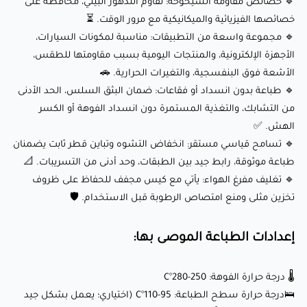
🔹 خصائص مقاومة الشيخوخة: تقاوم التدهور البيئي، محافظة على
خصائصها الفيزيائية والميكانيكية مع مرور الوقت. ⏳
🌡️ درجة حرارة الفوهة: 250-280°C
🔹 مجموعة واسعة من التطبيقات: مناسبة لمكونات السيارات،
🛌درجة حرارة سطح الطباعة: 95-110°C (اختياري؛ يعمل بشكل جيد
الأجهزة الإلكترونية، والمنتجات اليومية بسبب مقاومتها للطقس،
الأشعة فوق البنفسجية، والتغيرات الحرارية. 🚗
على أسرة غير مُسخّنة باستخدام شريط لاصق أزرق أو غراء)
🔹 طباعة بدون انسداد أو فقاعات: ضمان البثق السلس، الحد الأدنى
💨 سرعة المروحة: 0%-30% (التبريد المحدود يحسن رابط الطبقات
من التشابك، والتغذية المستمرة دون انسداد الفوهة أو الكسر
وجودة السطح)
الهش. ✅
🏃‍♂️ سرعة الطباعة: حتى 250 ملم/ثانية (تُوصى السرعات البطيئة
🔹 تسامح قياسي مستقر: انخفاض التشوه وتباين قطر ثابت يضمنان
للحصول على تفاصيل وقوة أفضل)
طباعة موثوقة، رابط جيد بين الطبقات، وحد أدنى من التسريبات. 📐
🔹 تغليف مفرغ الهواء: يأتي مع كيس مجفف للحفاظ على ظروف
⭕ حجم الفوهة: 0.4 ملم (فوهة قياسية موصى بها للحصول على
تخزين مثلى ومنع امتصاص الرطوبة قبل الاستخدام. 🛡️
نتائج مثالية)
إعدادات الطباعة الموصى بها:
أطلق العنان لإبداعك مع eSUN ASA+ (أزرق):
🌡️ درجة حرارة الفوهة: 250-280°C
🛌درجة حرارة سطح الطباعة: 95-110°C (اختياري؛ يعمل بشكل جيد
هذا الخيط مثالي لمجموعة واسعة من المشاريع، بما في ذلك: