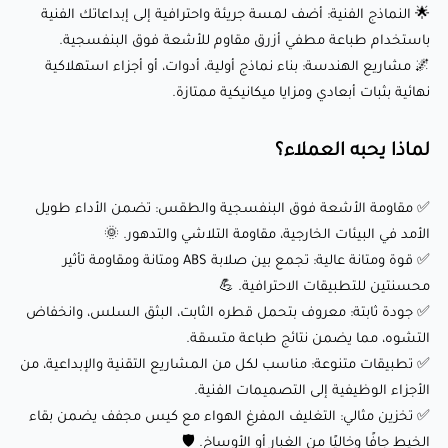
🌟 النماذج الفنية: أضف لمسة جريئة واحترافية إلى إبداعاتك الفنية
✅ مقاومة الأشعة فوق البنفسجية والطقس: تضمن الأداء طويل
باستخدام طباعة مطفي أزرق مقاوم للأشعة فوق البنفسجية.
الأمد في البيئات الخارجية، مقاومة التلاشي والتدهور. 🌞
🌌 مشاريع الهندسة: بناء نماذج أولية، أدوات، أو أجزاء استهلاكية
✅ قوة ومتانة عالية: تجمع بين صلابة ABS ومتانة ومقاومة تأثير
نهائية بثبات أبعادي ومزايا ميكانيكية ممتازة.
محسنتين للتطبيقات الاحترافية. 💪
لماذا يحبه العملاء؟
✅ جودة ثابتة: معروف بتحمل قطره الثابت، البثق السلس،
وانخفاض التشوه، مما يضمن نتائج طباعة متسقة.
✅ مقاومة الأشعة فوق البنفسجية والطقس: تضمن الأداء طويل
✅ تطبيقات متنوعة: مناسب لكل من المشاريع التقنية والإبداعية،
الأمد في البيئات الخارجية، مقاومة التلاشي والتدهور. 🌞
من الأجزاء الوظيفية إلى التصميمات الفنية.
✅ قوة ومتانة عالية: تجمع بين صلابة ABS ومتانة ومقاومة تأثير
✅ تخزين مثالي: التغليف المفرغ الهواء مع كيس مجفف يضمن
محسنتين للتطبيقات الاحترافية. 💪
بقاء الخيط جافًا وخاليًا من الغبار أو الأوساخ. 🛡️
✅ جودة ثابتة: معروف بتحمل قطره الثابت، البثق السلس، وانخفاض
التشوه، مما يضمن نتائج طباعة متسقة.
✅ مقاومة حرارية: تتحمل درجات الحرارة المرتفعة، مما يجعلها
✅ تطبيقات متنوعة: مناسب لكل من المشاريع التقنية والإبداعية، من
مثالية لمكونات السيارات والصناعات. 🔥
الأجزاء الوظيفية إلى التصميمات الفنية.
✅ تخزين مثالي: التغليف المفرغ الهواء مع كيس مجفف يضمن بقاء
ختامًا:
الخيط جافًا وخاليًا من الغبار أو الأوساخ. 🛡️