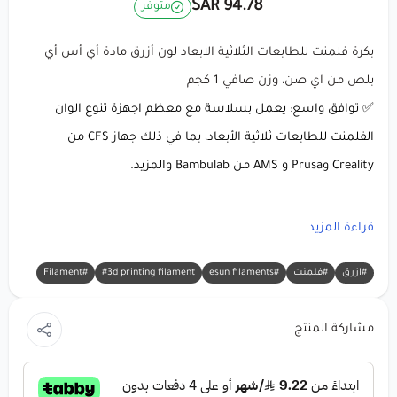
94.78 SAR
متوفر
بكرة فلمنت للطابعات الثلاثية الابعاد لون أزرق مادة أي أس أي
بلص من اي صن، وزن صافي 1 كجم
✅ توافق واسع: يعمل بسلاسة مع معظم اجهزة تنوع الوان
الفلمنت للطابعات ثلاثية الأبعاد، بما في ذلك جهاز CFS من
Creality وPrusa و AMS من Bambulab والمزيد.
معلومات المنتج: eSUN ASA+ (
أزرق
) خيط طباعة ثلاثية الأبعاد
قراءة المزيد
#ازرق
#فلمنت
#esun filaments
#3d printing filament
#Filament
🔸 العلامة التجارية:
eSUN
🔸 المادة:
ASA+
(أكريلونيتريل ستايرين أكريلات - تركيبة محسنة)
مشاركة المنتج
🔸
اللون:
أزرق (مظهر نابض بالحياة واحترافي) 💙
🔸
الوزن الصافي:
1 كجم
🔸
قطر الخيط:
1.75 ملم