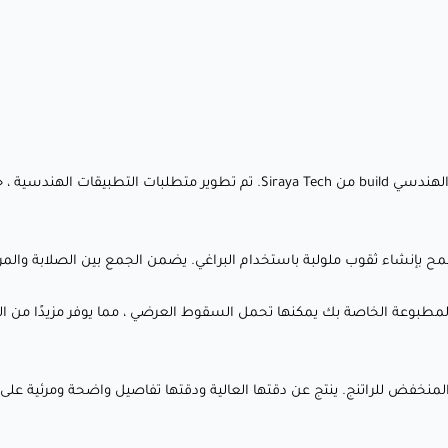
التحقق.
🔧 الأجزاء القابلة للحفر : تصنيع أجزاء يمكن حفرها، تنصيصها، أو
تشغيلها آليًا للتعديلات المخصصة.
🏠 النماذج المعمارية : تصميم نماذج مقياس مع تفاصيل دقيقة
للهندسة المعمارية وتخطيط المدن.
🎯 المكونات المستخدمة في نهاية العملية الإنتاجية : تصنيع
مكونات وظيفية موثوقة لمختلف الصناعات، بما في ذلك السيارات،
الطيران، والتصنيع.
ثقبها ، مما يسمح بإنشاء ثقوب ملولبة باستخدام البراغي. يضمن الجمع بين الصلابة
لماذا يحبه العملاء؟
✅ قابل للحفر والتشغيل الآلي : يتيح تقنيات المعالجة ما بعد
لمنخفض للراتنج. ينتج عن دقتها العالية ودقتها تفاصيل واضحة ومرئية على
الطباعة مثل الحفر والتنصيب دون المساس بالسلامة الهيكلية.
✅ دقة فائقة : يلتقط أدق التفاصيل، مما يجعله مثاليًا للتصاميم