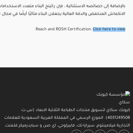
بالإضافة إلى خصائصه الاستثنائية ، فإن راتينج البناء متعدد الاستخداما
الانكماش المنخفض والدقة العالية يجعلان البناء مثاليًا أيضًا في مجال
Reach and ROSH Certification:
Click here to view
كيوبك سكاي لتسويق منتجات الطباعة الثلاثية الابعاد (س.ت:
4031249508). الموزع الرسمي في المملكة العربية السعودية للعلامات
التجارية فيلامينتوم، سيرايا-تك، فايبرلوجي، اي صن و سبايدرميكر فلمنت.