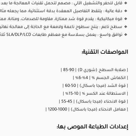
🔹 قابل للحفر والتشغيل الآلي : مصمم لتحمل تقنيات المعالجة ما بعد 
🔹 دقة عالية : يلتقط التفاصيل المعقدة بدقة استثنائية، مما يجعله مثالي
🔹 قوة ميكانيكية : يقدم قوة شد ممتازة، مقاومة للصدمات، ومتانة، مما ي
🔹 سطح ناعم : ينتج سطوح ناعمة ولامعة مع الحاجة إلى معالجة نهائية
🔹 توافق واسع : يعمل بسلاسة مع معظم طابعات SLA/DLP/LCD ثلاثية الأبعاد، بما في ذلك العلامات التجارية الشهيرة مثل Formlabs وAnycubic وElegoo وغيرها.
المواصفات التقنية:
| صلابة السطح (شوري D) | 85-90 |
| انكماش الجسم % | 4%-6% |
| قوة الشد (ميجا باسكال) | 50-60 |
| الاستطالة عند الكسر % | 10-15% |
| قوة الانحناء (ميجا باسكال) | 45-55 |
| معامل الانحناء (ميجا باسكال) | 1000-1200 |
إعدادات الطباعة الموصى بها: