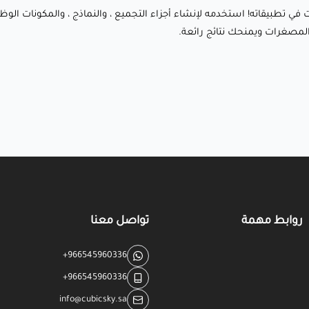
المعقدة والتطبيقات الصناعية.
ت في تطبيقاته! استخدمه لإنشاء أجزاء التجميع ، والنماذج ، والمكونات الوظيف
✅ قوة ميكانيكية : يضمن المتانة والموثوقية للأجزاء الوظيفية
 المصغرات ويمنحك نتائج رائعة.
والنماذج الأولية.
✅ جودة سطح ناعمة : ينتج سطوح لامعة وناعمة مع معالجة
نهائية قليلة.
✅ توافق واسع : يعمل بسلاسة مع معظم طابعات
SLA/DLP/LCD، مما يضمن نتائج متسقة عبر الأجهزة المختلفة.
✅ نتائج موثوقة : معروف بأدائه المستقر، انخفاض انكماشه،
وخواص علاجه الموثوقة، مما يضمن طباعة عالية الجودة في كل
مرة.
روابط مهمة
تواصل معنا
ختامًا:
+966545960336
+966545960336
ريزن Siraya Tech Build (رمادي سونيك) هو مادة متميزة مصممة
info@cubicsky.sa