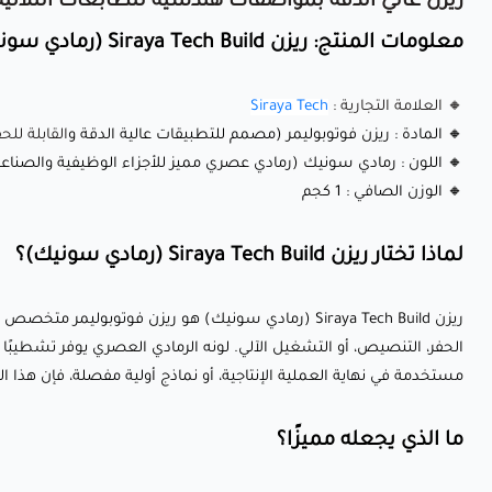
ريزن عالي الدقة بمواصفات هندسية للطابعات الثلاثية الا
معلومات المنتج: ريزن Siraya Tech Build (رمادي سونيك) - ريزن طباعة بدقة عالية وقابل للحفر، 1 كجم
🔸 العلامة التجارية :
Siraya Tech
🔸 المادة : ريزن فوتوبوليمر (مصمم للتطبيقات عالية الدقة و
القابلة للحف
🔸 اللون : رمادي سونيك (رمادي عصري مميز للأجزاء الوظيفية والصناعي
🔸 الوزن الصافي : 1 كجم
لماذا تختار ريزن Siraya Tech Build (رمادي سونيك)؟
ريزن Siraya Tech Build (رمادي سونيك) هو ريزن فوتوب
الحفر، التنصيص، أو التشغيل الآلي. لونه الرمادي العصري يوفر تشطيبًا
مستخدمة في نهاية العملية الإنتاجية، أو نماذج أولية مفصلة، فإن هذا ا
ما الذي يجعله مميزًا؟