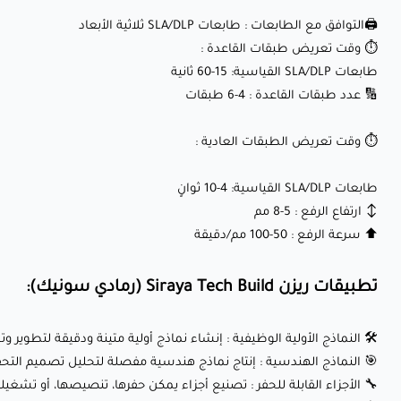
🖨️التوافق مع الطابعات : طابعات SLA/DLP ثلاثية الأبعاد
⏱️ وقت تعريض طبقات القاعدة :
طابعات SLA/DLP القياسية: 15-60 ثانية
🔢 عدد طبقات القاعدة : 4-6 طبقات
⏱️ وقت تعريض الطبقات العادية :
طابعات SLA/DLP القياسية: 4-10 ثوانٍ
↕️ ارتفاع الرفع : 5-8 مم
⬆️ سرعة الرفع : 50-100 مم/دقيقة
تطبيقات ريزن Siraya Tech Build (رمادي سونيك):
🛠️ النماذج الأولية الوظيفية : إنشاء نماذج أولية متينة ودقيقة لتطوير وت
🎯 النماذج الهندسية : إنتاج نماذج هندسية مفصلة لتحليل تصميم التح
🔧 الأجزاء القابلة للحفر : تصنيع أجزاء يمكن حفرها، تنصيصها، أو تشغيل