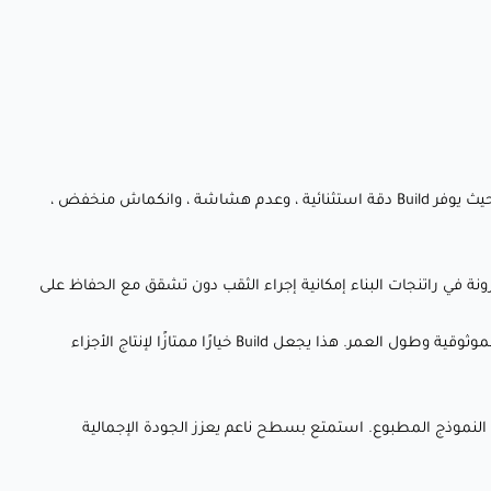
استمتع بطباعة نماذج قابلة للثقب ودقة وعالية الدقة باستخدام الريزن الهندسي build من Siraya Tech. تم تطوير متطلبات التطبيقات الهندسية ، حيث يوفر Build دقة استثنائية ، وعدم هشاشة ، وانكماش منخفض ،
 والمرونة في راتنجات البناء إمكانية إجراء الثقب دون تشقق مع الحفاظ على
بناء قوة الراتنج ومتانته يجعله غير قابل للكسر ، مما يضمن أن النماذج المطبوعة الخاصة بك يمكنها تحمل السقوط العرضي ، مما يوفر مزيدًا من الموثوقية وطول العمر. هذا يجعل Build خيارًا ممتازًا لإنتاج الأجزاء
 النموذج المطبوع. استمتع بسطح ناعم يعزز الجودة الإجمالية