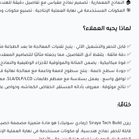
🏠 النماذج المعمارية : تصميم نماذج مقياس مع تفاصيل دقيقة للهند
🎯 المكونات المستخدمة في نهاية العملية الإنتاجية : تصنيع مكونات و
لماذا يحبه العملاء؟
✅ قابل للحفر والتشغيل الآلي : يتيح تقنيات المعالجة ما بعد الطباعة 
✅ دقة فائقة : يلتقط أدق التفاصيل، مما يجعله مثاليًا للتصاميم المعقد
✅ قوة ميكانيكية : يضمن المتانة والموثوقية للأجزاء الوظيفية والنماذج ا
✅ جودة سطح ناعمة : ينتج سطوح لامعة وناعمة مع معالجة نهائية قلي
✅ توافق واسع : يعمل بسلاسة مع معظم طابعات SLA/DLP/LCD، مما يضمن نتائج متسقة عبر الأجهزة المختلفة.
✅ نتائج موثوقة : معروف بأدائه المستقر، انخفاض انكماشه، وخواص علا
ختامًا:
ريزن Siraya Tech Build (رمادي سونيك) هو مادة متميز
قابلة للحفر، نماذج هندسية، أو مكونات مستخدمة في نهاية العملية الإنت