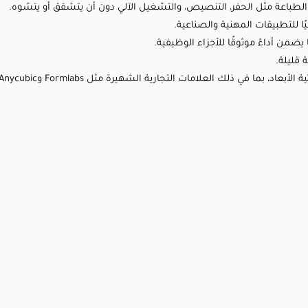
الطباعة مثل الحفر، التنصيص، والتشغيل الآلي دون أن يتشقق أو يتشوه.
ًا للتطبيقات المهنية والصناعية.
🔹 قابل للحفر والتشغيل الآلي : مصمم لتحمل تقنيات المعالجة ما
ضمن أداءً موثوقًا للأجزاء الوظيفية.
بعد الطباعة مثل الحفر، التنصيص، والتشغيل الآلي دون أن يتشقق
 قليلة.
أو يتشوه.
🔹 دقة عالية : يلتقط التفاصيل المعقدة بدقة استثنائية، مما يجعله
مثاليًا للتطبيقات المهنية والصناعية.
🔹 قوة ميكانيكية : يقدم قوة شد ممتازة، مقاومة للصدمات، ومتانة،
مما يضمن أداءً موثوقًا للأجزاء الوظيفية.
🔹 سطح ناعم : ينتج سطوح ناعمة ولامعة مع الحاجة إلى معالجة
نهائية قليلة.
🔹 توافق واسع : يعمل بسلاسة مع معظم طابعات
SLA/DLP/LCD ثلاثية الأبعاد، بما في ذلك العلامات التجارية الشهيرة
مثل Formlabs وAnycubic وElegoo وغيرها.