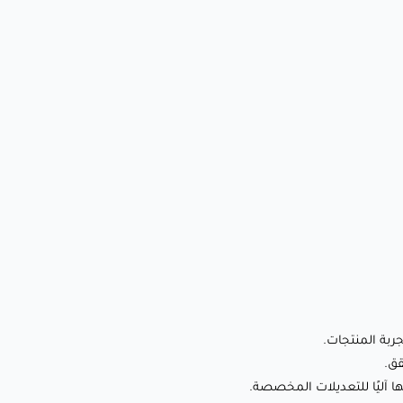
المواصفات التقنية:
| صلابة السطح (شوري D) | 85-90 |
| انكماش الجسم % | 4%-6% |
| قوة الشد (ميجا باسكال) | 50-60 |
| الاستطالة عند الكسر % | 10-15% |
| قوة الانحناء (ميجا باسكال) | 45-55 |
| معامل الانحناء (ميجا باسكال) | 1000-1200 |
إعدادات الطباعة الموصى بها:
جربة المنتجات.
🖨️التوافق مع الطابعات : طابعات SLA/DLP ثلاثية الأبعاد
قق.
⏱️ وقت تعريض طبقات القاعدة :
ها آليًا للتعديلات المخصصة.
طابعات SLA/DLP القياسية: 15-60 ثانية