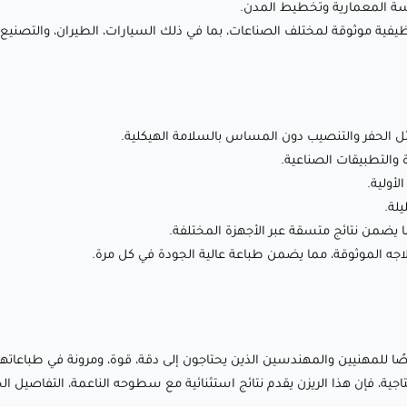
سة المعمارية وتخطيط المدن.
🔢 عدد طبقات القاعدة : 4-6 طبقات
ظيفية موثوقة لمختلف الصناعات، بما في ذلك السيارات، الطيران، والتصنيع.
⏱️ وقت تعريض الطبقات العادية :
مثل الحفر والتنصيب دون المساس بالسلامة الهيكلية.
طابعات SLA/DLP القياسية: 4-10 ثوانٍ
ة والتطبيقات الصناعية.
↕️ ارتفاع الرفع : 5-8 مم
لأولية.
⬆️ سرعة الرفع : 50-100 مم/دقيقة
لة.
جه الموثوقة، مما يضمن طباعة عالية الجودة في كل مرة.
تطبيقات ريزن Siraya Tech Build (رمادي سونيك):
🛠️ النماذج الأولية الوظيفية : إنشاء نماذج أولية متينة ودقيقة
لتطوير وتجربة المنتجات.
ة مصممة خصيصًا للمهنيين والمهندسين الذين يحتاجون إلى دقة، قوة، ومرونة في طباع
🎯 النماذج الهندسية : إنتاج نماذج هندسية مفصلة لتحليل تصميم
اجية، فإن هذا الريزن يقدم نتائج استثنائية مع سطوحه الناعمة، التفاصيل ال