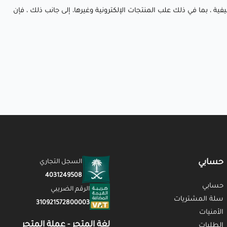
ية ، بما في ذلك علب المنتجات الإلكترونية وغيرها، إلى جانب ذلك ، فإن
حسابي
السجل التجاري
4031249508
حسابي
الرقم الضريبي
سلة المشتريات
310921572800003
الأمنيات
لغة المتجر - عملة المتجر
الطلبات