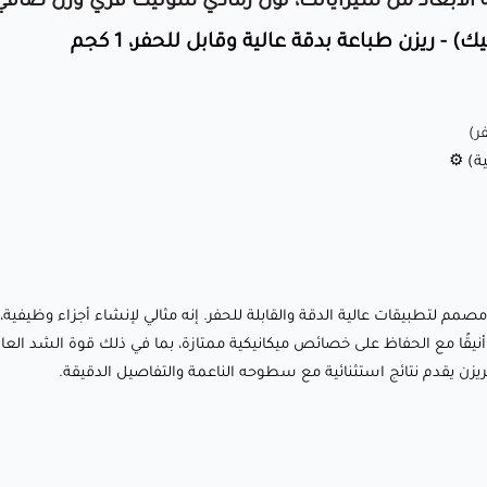
بعاد من سيراياتك، لون رمادي سونيك قري وزن صافي 1كيلوجرا
لماذا تختار ريزن Siraya Tech Build (رمادي
سونيك)؟
ريزن Siraya Tech Build (رمادي سونيك) هو ريزن فوتوبوليمر
ر
)
متخصص مصمم لتطبيقات عالية الدقة والقابلة للحفر. إنه مثالي
ة) ⚙️
لإنشاء أجزاء وظيفية، نماذج أولية، ومكونات صناعية تتطلب معالجة
ما بعد الطباعة مثل الحفر، التنصيص، أو التشغيل الآلي. لونه
الرمادي العصري يوفر تشطيبًا أنيقًا مع الحفاظ على خصائص
ميكانيكية ممتازة، بما في ذلك قوة الشد العالية ومقاومة
وليمر متخصص مصمم لتطبيقات عالية الدقة والقابلة للحفر. إنه مثالي لإنشاء أجزاء 
الصدمات. سواء كنت تقوم بإنتاج نماذج هندسية، أجزاء مستخدمة
 أنيقًا مع الحفاظ على خصائص ميكانيكية ممتازة، بما في ذلك قوة الشد العا
في نهاية العملية الإنتاجية، أو نماذج أولية مفصلة، فإن هذا الريزن
لريزن يقدم نتائج استثنائية مع سطوحه الناعمة والتفاصيل الدقيقة.
يقدم نتائج استثنائية مع سطوحه الناعمة والتفاصيل الدقيقة.
ما الذي يجعله مميزًا؟