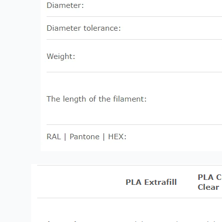
ولا تحتاج إلى سرير ساخن أو ضبط معقد.
✅ تشوه أقل: يضمن طباعة مستقرة ودقيقة، حتى للتصاميم
المعقدة.
✅ صديق للبيئة: مصنوعة من مصادر متجددة، PLA هي خيار مستدام
للمستخدمين المهتمين بالبيئة.
✅ توافق واسع: يعمل بسلاسة مع مجموعة متنوعة من
الطابعات ثلاثية الأبعاد، بما في ذلك Ultimaker وPrusa والمزيد.
ختامًا:
Fillamentum PLA Extrafill (أزرق سماوي) ليس مجرد خيط
للطباعة — إنه مادة موثوقة ومتنوعة مصممة للمستخدمين الذين
يقدرون الجماليات وسهولة الاستخدام. بفضل سطحه الأزرق
السماوي النابض بالحياة، تركيبه الصديق للبيئة، وأدائه الممتاز في