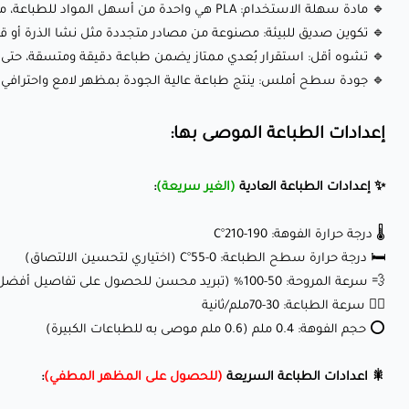
🔹 مادة سهلة الاستخدام: PLA هي واحدة من أسهل المواد للطباعة، مما يجعلها مثالية للمبتدئين والمحترفين على حدٍ سواء.
🔹 تكوين صديق للبيئة: مصنوعة من مصادر متجددة مثل نشا الذرة أو قصب السكر، PLA قابلة للتحلل بيئيً
🔹 تشوه أقل: استقرار بُعدي ممتاز يضمن طباعة دقيقة ومتسقة، حتى 
🔹 جودة سطح أملس: ينتج طباعة عالية الجودة بمظهر لامع واحترافي.
إعدادات الطباعة الموصى بها:
✨ إعدادات الطباعة العادية
(الغير سريعة)
:
🌡️ درجة حرارة الفوهة: 190-210°C
🛏️ درجة حرارة سطح الطباعة: 0-55°C (اختياري لتحسين الالتصاق)
💨 سرعة المروحة: 50-100% (تبريد محسن للحصول على تفاصيل أفضل)
🏃‍♂️ سرعة الطباعة: 30-70ملم/ثانية
⭕ حجم الفوهة: 0.4 ملم (0.6 ملم موصى به للطباعات الكبيرة)
🎇 اعدادات الطباعة السريعة
(للحصول على المظهر المطفي)
: