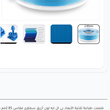
فلمنت طباعة ثلاثية الأبعاد بي ال ايه لون أزرق سماوي مقاس 2.85مم صافي الوزن 750 جرام من فلمنتم