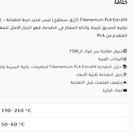
ختامًا:
Fillamentum PLA Extrafill (أزرق سماوي) ليس مج
تركيبه الصديق للبيئة، وأدائه الممتاز في الطباعة، فهو الخيار الأمثل ل
المتقدم من PLA!
📰جدول مقارنة بين مواد الFDM
📊البيانات الفنية
📚
دليل الطباعة Fillamentum PLA Extrafill للطابعات عالية السرعة وللطابعات العادية
🔭دليل الطباعة ثلاثية الأبعاد
🔥
تجفيف الفلمنت قبل الطباعة
💼
أبعاد البكرة