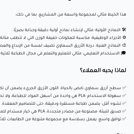
هذا الخيط مثالي لمجموعة واسعة من المشاريع، بما في ذلك:
🛠️ النماذج الأولية: مثالي لإنشاء نماذج أولية دقيقة وجذابة بصريًا.
⚙️ الأجزاء الوظيفية: مناسبة للمكونات خفيفة الوزن التي لا تتطلب متان
🎨 النماذج الفنية: درجة الأزرق السماوي تضيف لمسة من الإبداع والعصري
🎓 الاستخدام التعليمي: مثالي للتعليم والتعلم في مجال الطباعة ثلاثي
لماذا يحبه العملاء؟
✅ سطح أزرق سماوي نابض بالحياة: اللون الأزرق الجريء يضمن أن تكو
✅ سهولة الاستخدام: PLA هي واحدة من أسهل المواد للطباعة، ولا تحتاج إلى سرير ساخن أو ضبط معقد.
✅ تشوه أقل: يضمن طباعة مستقرة ودقيقة، حتى للتصاميم المعقدة.
✅ صديق للبيئة: مصنوعة من مصادر متجددة، PLA هي خيار مستدام للمستخدمين المهتمين بالبيئة.
✅ توافق واسع: يعمل بسلاسة مع مجموعة متنوعة من الطابعات ثلاثية الأبعاد، بما في ذلك 