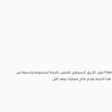
أحضر أفكارك إلى الحياة باستخدام خيط يجمع بين سهولة الاستخدام، الجماليات النابضة بالحياة، والأداء الاحترافي. تم تصميم Fillamentum PLA Extrafill بلون الأزرق السماوي النابض بالحياة لمجموعة واسعة من
ن هذا الخيط يقدم نتائج ممتازة بجهد أقل.