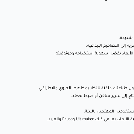
🛏️ درجة حرارة سطح الطباعة: 0-55°C (اختياري لتحسين الالتصاق)
💨 سرعة المروحة: 50-100% (تبريد محسن للحصول على تفاصيل
أفضل)
🏃‍♂️سرعة الطباعة: 50-200 ملم/ثانية
ة شديدة.
⭕ حجم الفوهة: 0.4 ملم (0.6 ملم موصى به للطباعات الكبيرة)
ة إلى التصاميم الإبداعية.
ة الأبعاد بفضل سهولة استخدامه وموثوقيته.
📚
دليل الطباعة Fillamentum PLA Extrafill للطابعات عالية
السرعة وللطابعات العادية
ن طباعتك ملفتة للنظر بمظهرها الحيوي والاحترافي.
أطلق العنان لإبداعك مع Fillamentum PLA
Extrafill (أزرق سماوي):
Ultimaker وPrusa والمزيد.
هذا الخيط مثالي لمجموعة واسعة من المشاريع، بما في ذلك: