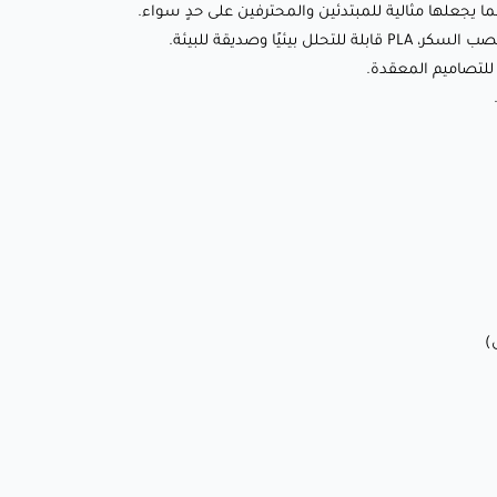
🔹 تشوه أقل: استقرار بُعدي ممتاز يضمن طباعة دقيقة ومتسقة،
ا وصديقة للبيئة.
حتى للتصاميم المعقدة.
للتصاميم المعقدة.
🔹 جودة سطح أملس: ينتج طباعة عالية الجودة بمظهر لامع
واحترافي.
إعدادات الطباعة الموصى بها:
✨ إعدادات الطباعة العادية
(الغير سريعة)
:
🌡️ درجة حرارة الفوهة: 190-210°C
🛏️ درجة حرارة سطح الطباعة: 0-55°C (اختياري لتحسين الالتصاق)
💨 سرعة المروحة: 50-100% (تبريد محسن للحصول على تفاصيل
أفضل)
🏃‍♂️ سرعة الطباعة: 30-70ملم/ثانية