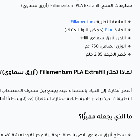
معلومات المنتج: Fillamentum PLA Extrafill (أزرق سماوي)
🔸 العلامة التجارية:
Fillamentum
🔸 المادة:
PLA
(حمض البوليلاكتيك)
🔸 اللون: أزرق سماوي 🟦✨
🔸 الوزن الصافي: 750 جم
🔸 قطر الخيط: 2.85 ملم
لماذا تختار Fillamentum PLA Extrafill (أزرق سماوي)؟
التطبيقات، حيث يقدم قابلية طباعة ممتازة، استقرارًا بُعديًا، وسطحًا أم
ما الذي يجعله مميزًا؟
🔹 سطح أزرق سماوي نابض بالحياة: درجة زرقاء جريئة ومنعشة تضيف إب