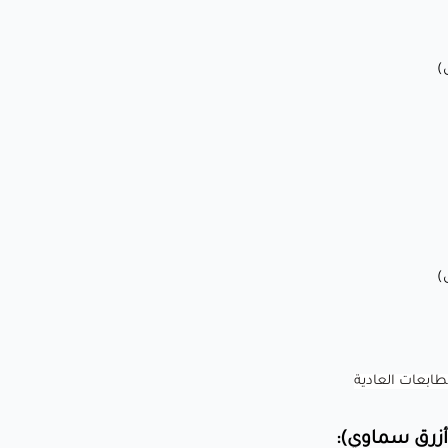
⭕ حجم الفوهة: 0.4 ملم (0.6 ملم موصى به للطباعات الكبيرة)
🎇 اعدادات الطباعة السريعة
(للحصول على المظهر المطفي)
:
🌡️درجة حرارة الفوهة: 180-230°C
🛏️ درجة حرارة سطح الطباعة: 0-55°C (اختياري لتحسين الالتصاق)
💨 سرعة المروحة: 50-100% (تبريد محسن للحصول على تفاصيل
أفضل)
🏃‍♂️سرعة الطباعة: 100-400 ملم/ثانية
⭕ حجم الفوهة: 0.4 ملم (0.6 ملم موصى به للطباعات الكبيرة)
🎆 اعدادات الطباعة السريعة
(للحصول على المظهر اللامع)
:
🌡️درجة حرارة الفوهة: 230-270°C