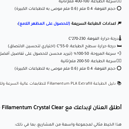
🏃‍♂️سرعة الطباعة: 100-400 ملم/ثانية
⭕ حجم الفوهة: 0.4 ملم (0.6 ملم موصى به للطباعات الكبيرة)
🎆 اعدادات الطباعة السريعة
(للحصول على المظهر اللامع)
:
🌡️درجة حرارة الفوهة: 230-270°C
🛏️ درجة حرارة سطح الطباعة: 0-55°C (اختياري لتحسين الالتصاق)
💨 سرعة المروحة: 50-100% (تبريد محسن للحصول على تفاصيل أفضل)
🏃‍♂️سرعة الطباعة: 50-200 ملم/ثانية
⭕ حجم الفوهة: 0.4 ملم (0.6 ملم موصى به للطباعات الكبيرة)
📚
دليل الطباعة Fillamentum PLA Extrafill للطابعات عالية السرعة وللطابعات العادية
أطلق العنان لإبداعك مع Fillamentum Crystal Clear (أزرق أيسلندا):
هذا الخيط مثالي لمجموعة واسعة من المشاريع، بما في ذلك: