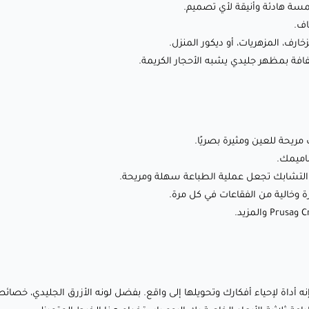
مسة هادئة وأنيقة لأي تصميم.
اف.
📚
دليل الطباعة Fillamentum PLA Extrafill للطابعات عالية
ارف، المزهريات، أو ديكور المنزل.
السرعة وللطابعات العادية
ة بمظهر جليدي يشبه الأحجار الكريمة.
أطلق العنان لإبداعك مع Fillamentum Crystal
ريحة للعين ومثيرة بصريًا.
Clear (أزرق أيسلندا):
اميمك.
ن التشابك تجعل عملية الطباعة سهلة ومريحة.
هذا الخيط مثالي لمجموعة واسعة من المشاريع، بما في ذلك:
🎨 الإبداع الفني: اللون الأزرق المنعش المستوحى من أيسلندا
يضيف لمسة هادئة وأنيقة لأي تصميم.
💡 نماذج وظيفية: مثالي لإنشاء أجزاء متينة ودقيقة بتشطيب شبه
شفاف.
د خيط للطباعة — إنه أداة لإحياء أفكارك وتحويلها إلى واقع. بفضل لونه الأزرق الجليدي
🎁 ديكور وهدايا شخصية: أنشئ قطعًا فريدة وغير قابلة للنسيان