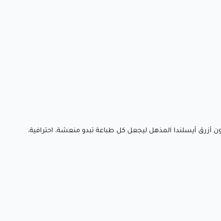
ارك إلى الحياة باستخدام خيط يجمع بين الجمال النابض بالحياة، الوضوح، والابتكار الصديق للبيئة. تم تصميم Fillamentum Crystal Clear بلون أزرق أيسلندا المذهل ليجعل كل طباعة تبدو منعشة، احترافية،