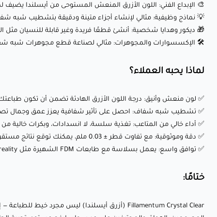
🎨 الإبداع الفني: اللون الأزرق المنعش المستوحى من أيسلندا يضيف ل
💡 نماذج وظيفية: مثالي لإنشاء أجزاء متينة ودقيقة بتشطيب شبه شف
🎁 ديكور وهدايا شخصية: أنشئ قطعًا فريدة وغير قابلة للنسيان مثل الزخ
🛠️ الإكسسوارات والمجوهرات: مثالي لصناعة قطع مجوهرات شبه شفاف
لماذا يحبه العملاء؟
✅ لون منعش وأنيق: درجة اللون الأزرق الهادئة تضمن أن تكون طباعتك م
✅ تشطيب شبه شفاف: احصل على تأثير شفافية يعزز عمق وجمال تص
✅ أداء خالي من المتاعب: تغذية سلسة، لا انسدادات، وبكرات خالية م
✅ دقة وموثوقية: مع تفاوت قطر ± 0.03 ملم، يمكنك توقع نتائج مستقرة وخالية من الفقاعات في كل مرة.
✅ توافق واسع: يعمل بسلاسة مع طابعات FDM الشهيرة مثل Creality وPrusa والمزيد.
ختامًا:
Fillamentum Crystal Clear (أزرق أيسلندا) ليس مجر