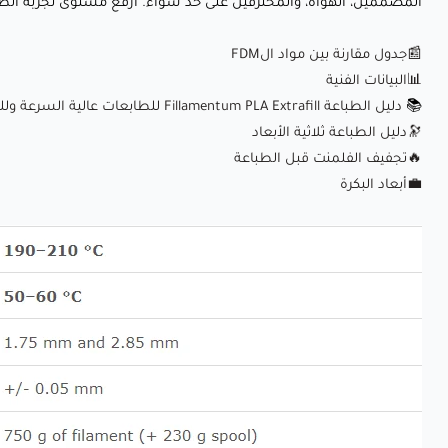
المصممين، الهواة، والمحترفين على حد سواء. ارفع مستوى تجربة الطباعة
📰جدول مقارنة بين مواد الFDM
📊البيانات الفنية
📚
دليل الطباعة Fillamentum PLA Extrafill للطابعات عالية السرعة وللطابعات العادية
🔭دليل الطباعة ثلاثية الأبعاد
🔥
تجفيف الفلمنت قبل الطباعة
💼
أبعاد البكرة