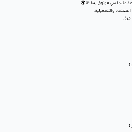
في كل مرة.
مة مثلما هي موثوق بها 🌱🌍
لمعقدة والتفصيلية.
مرة.
✨ إعدادات الطباعة العادية
(الغير سريعة)
:
🌡️ درجة حرارة الفوهة: 190-210°C
🛏️ درجة حرارة سطح الطباعة: 0-55°C (اختياري لتحسين الالتصاق)
💨 سرعة المروحة: 50-100% (تبريد محسن للحصول على تفاصيل
أفضل)
🏃‍♂️ سرعة الطباعة: 30-70ملم/ثانية
⭕ حجم الفوهة: 0.4 ملم (0.6 ملم موصى به للطباعات الكبيرة)
🎇 اعدادات الطباعة السريعة
(للحصول على المظهر المطفي)
:
🌡️درجة حرارة الفوهة: 180-230°C