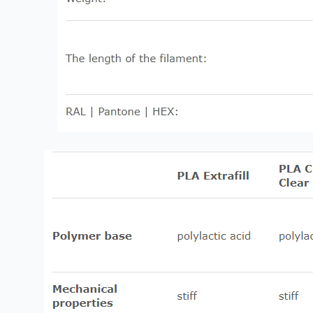
✅ توافق واسع: يعمل بسلاسة مع طابعات FDM الشهيرة مثل
Creality وPrusa والمزيد.
ختامًا:
Fillamentum Crystal Clear (أزرق أيسلندا) ليس مجرد خيط
للطباعة — إنه أداة لإحياء أفكارك وتحويلها إلى واقع. بفضل لونه
الأزرق الجليدي، خصائصه شبه الشفافة، وأداؤه الموثوق، فهو
الخيار الأمثل للفنانين، المصممين، الهواة، والمحترفين على حد
سواء. ارفع مستوى تجربة الطباعة ثلاثية الأبعاد الخاصة بك اليوم
باستخدام هذا الخيط المتميز!
📰جدول مقارنة بين مواد الFDM