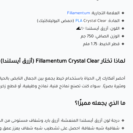
🔸 العلامة التجارية:
Fillamentum
🔸 المادة:
Crystal Clear
PLA
(حمض البوليلاكتيك)
🔸 اللون: أزرق أيسلندا ✨🌊
🔸 الوزن الصافي: 750 جم
🔸 قطر الخيط: 1.75 ملم
لماذا تختار Fillamentum Crystal Clear (أزرق أيسلندا)؟
ومثيرة بصريًا. سواء كنت تصنع نماذج فنية، نماذج وظيفية، أو قطع زخرفي
ما الذي يجعله مميزًا؟
🔹 درجة لون أزرق أيسلندا المنعشة: أزرق بارد وشفاف مستوحى من الم
🔹 شفافية شبه شفافة: احصل على تشطيب شبه شفاف يعزز عمق وحيوي