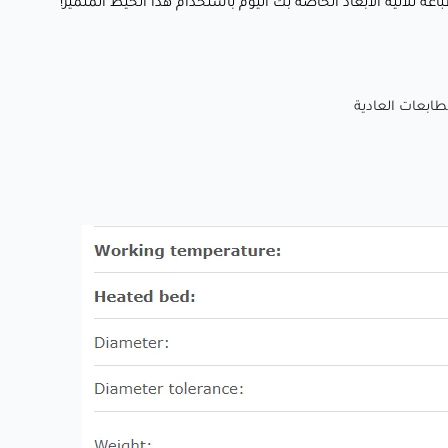
 ثلاثية الأبعاد الخاصة بك اليوم باستخدام هذا الخيط المتميز!
مثل الزخارف، المزهريات، أو ديكور المنزل.
🛠️ الإكسسوارات والمجوهرات: مثالي لصناعة قطع مجوهرات
شبه شفافة بمظهر جليدي يشبه الأحجار الكريمة.
لماذا يحبه العملاء؟
✅ لون منعش وأنيق: درجة اللون الأزرق الهادئة تضمن أن تكون
طباعتك مريحة للعين ومثيرة بصريًا.
✅ تشطيب شبه شفاف: احصل على تأثير شفافية يعزز عمق
وجمال تصاميمك.
✅ أداء خالي من المتاعب: تغذية سلسة، لا انسدادات، وبكرات خالية
من التشابك تجعل عملية الطباعة سهلة ومريحة.
✅ دقة وموثوقية: مع تفاوت قطر ± 0.03 ملم، يمكنك توقع نتائج
مستقرة وخالية من الفقاعات في كل مرة.