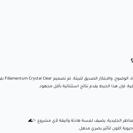
نماذج وظيفية، أو قطع زخرفية، فإن هذا الخيط يقدم نتائج
استثنائية بأقل مجهود.
ما الذي يجعله مميزًا؟
🔹 درجة لون أزرق أيسلندا المنعشة: أزرق بارد وشفاف مستوحى
من المناظر الجليدية، يضيف لمسة هادئة وأنيقة لأي مشروع ✨🌊
🔹 شفافية شبه شفافة: احصل على تشطيب شبه شفاف يعزز
أحضر أفك
عمق وحيوية اللون لتأثير بصري مذهل.
ة، فإن هذا الخيط يقدم نتائج استثنائية بأقل مجهود.
🔹 تركيبة صديقة للبيئة: مصنوعة من موارد متجددة، هذه المادة
مستدامة مثلما هي موثوق بها 🌱🌍
🔹 انكماش وتشوه أقل: يضمن طباعة مستقرة ودقيقة، حتى
للتصاميم المعقدة والتفصيلية.
ناظر الجليدية، يضيف لمسة هادئة وأنيقة لأي مشروع ✨🌊
🔹 ربط قوي بين الطبقات: يوفر طباعة نظيفة وحادة بجودة ثابتة
ة اللون لتأثير بصري مذهل.