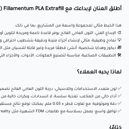
أطلق العنان لإبداعك مع Fillamentum PLA Extrafill (لايت ايفوري):
هذا الخيط مثالي لمجموعة واسعة من المشاريع، بما في ذلك:
🎨 الإبداع الفني: اللون العاجي الفاتح يوفر قاعدة ناعمة ومريحة لتلو
💡 نماذج وظيفية: مثالي لإنشاء أجزاء متينة ودقيقة بتشطيب احترافي وأ
🎁 ديكور وهدايا شخصية: أنشئ قطعًا فريدة وغير قابلة للنسيان مثل الت
🛠️ التطبيقات الصناعية: مناسبة لتصنيع المكونات، الأدوات، والأجزاء ال
لماذا يحبه العملاء؟
✅ لون متعدد الاستخدامات وكلاسيكي: درجة اللون العاجي الفاتح تض
✅ أداء خالي من المتاعب: تغذية سلسة، لا انسدادات، وبكرات خالية م
✅ دقة وموثوقية: مع تفاوت قطر ± 0.03 ملم، يمكنك توقع نتائج مستقرة وخالية من الفقاعات في كل مرة.
✅ توافق واسع: يعمل بسلاسة مع طابعات FDM الشهيرة مثل Creality وPrusa والمزيد.
ختامًا: