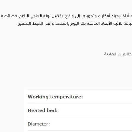
💡 نماذج وظيفية: مثالي لإنشاء أجزاء متينة ودقيقة بتشطيب
يط للطباعة — إنه أداة لإحياء أفكارك وتحويلها إلى واقع. بفضل لونه العاجي الناعم، خص
احترافي وأنيق.
 ثلاثية الأبعاد الخاصة بك اليوم باستخدام هذا الخيط المتميز!
🎁 ديكور وهدايا شخصية: أنشئ قطعًا فريدة وغير قابلة للنسيان
مثل التماثيل المخصصة، الزخارف، أو ديكور المنزل.
🛠️ التطبيقات الصناعية: مناسبة لتصنيع المكونات، الأدوات،
والأجزاء التي تتطلب تشطيبًا غير لامع ومتقن.
لماذا يحبه العملاء؟
✅ لون متعدد الاستخدامات وكلاسيكي: درجة اللون العاجي الفاتح
تضمن أن تكون طباعتك مناسبة لمجموعة واسعة من التطبيقات.
✅ أداء خالي من المتاعب: تغذية سلسة، لا انسدادات، وبكرات خالية
من التشابك تجعل عملية الطباعة سهلة ومريحة.