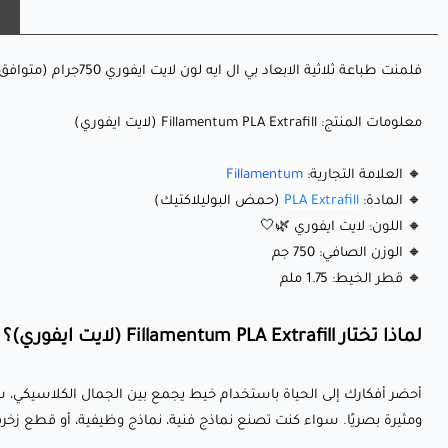
فلمنت طباعة ثلاثية الابعاد بي ال ايه لون لايت ايفوري 750جرام (متوافق مع الطابعات عالية السرعة وموافق مع MSA)
معلومات المنتج: Fillamentum PLA Extrafill (لايت ايفوري)
🔸 العلامة التجارية:
Fillamentum
🔸 المادة:
PLA Extrafill
(حمض البوليلاكتيك)
🔸 اللون: لايت ايفوري 🌿🤍
🔸 الوزن الصافي: 750 جم
🔸 قطر الخيط: 1.75 ملم
لماذا تختار Fillamentum PLA Extrafill (لايت ايفوري)؟
ومثيرة بصريًا. سواء كنت تصنع نماذج فنية، نماذج وظيفية، أو قطع زخرفي