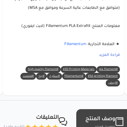
(متوافق مع الطابعات عالية السرعة وموافق مع MSA)
معلومات المنتج: Fillamentum PLA Extrafill (لايت ايفوري)
🔸 العلامة التجارية:
Fillamentum
🔸 المادة:
PLA Extrafill
(حمض البوليلاكتيك)
قراءة المزيد
🔸 اللون: لايت ايفوري 🌿🤍
#high quality filament
#3D Printing Materials
#pla filament
🔸 الوزن الصافي: 750 جم
#3d printing filament
#fillamentum
#سكري
#بيج
#فلمنت
🔸 قطر الخيط: 1.75 ملم
#ابيض
لماذا تختار Fillamentum PLA Extrafill (لايت
ايفوري)؟
التعليقات
وصف المنتج
تفاصيل المنتج