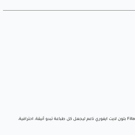
أحضر أفكارك إلى الحياة باستخدام خيط يجمع بين الجمال الكلاسيكي، سهولة الاستخدام، والابتكار الصديق للبيئة. تم تصميم Fillamentum PLA Extrafill بلون لايت ايفوري ناعم ليجعل كل طباعة تبدو أنيقة، احترافية،