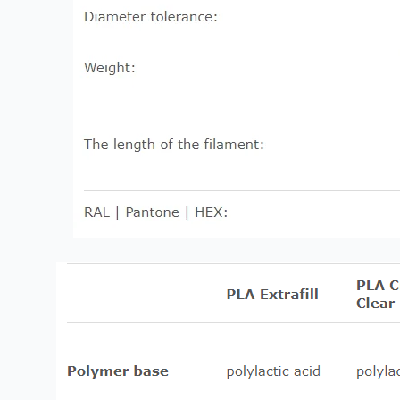
✅ دقة وموثوقية: مع تفاوت قطر ± 0.03 ملم، يمكنك توقع نتائج
مستقرة وخالية من الفقاعات في كل مرة.
✅ توافق واسع: يعمل بسلاسة مع طابعات FDM الشهيرة مثل
Creality وPrusa والمزيد.
ختامًا:
Fillamentum PLA Extrafill (لايت ايفوري) ليس مجرد خيط للطباعة
— إنه أداة لإحياء أفكارك وتحويلها إلى واقع. بفضل لونه العاجي
الناعم، خصائصه الصديقة للبيئة، وأداؤه الموثوق، فهو الخيار الأمثل
للفنانين، المصممين، الهواة، والمحترفين على حد سواء. ارفع
مستوى تجربة الطباعة ثلاثية الأبعاد الخاصة بك اليوم باستخدام
هذا الخيط المتميز!