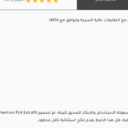
(تقييم واحد)
أحضر أفكارك إلى الحياة باستخدام خيط يجمع بين الجمال
الكلاسيكي، سهولة الاستخدام، والابتكار الصديق للبيئة. تم تصميم
Fillamentum PLA Extrafill بلون لايت ايفوري ناعم ليجعل كل
طباعة تبدو أنيقة، احترافية، ومثيرة بصريًا. سواء كنت تصنع نماذج
فنية، نماذج وظيفية، أو قطع زخرفية، فإن هذا الخيط يقدم نتائج
استثنائية بأقل مجهود.
ما الذي يجعله مميزًا؟
🔹 درجة لون لايت ايفوري ناعم: درجة عاجية دافئة وكريمية تضيف
أناقة وتنوعًا لأي مشروع 🌿🤍
🔹 سطح ناعم وغير لامع: احصل على طباعة بجودة احترافية
بمظهر غير لامع وأنيق—لا حاجة للمعالجة اللاحقة.
ة، فإن هذا الخيط يقدم نتائج استثنائية بأقل مجهود.
🔹 تركيبة صديقة للبيئة: مصنوعة من موارد متجددة، هذه المادة