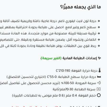
ما الذي يجعله مميزًا؟
🔹 درجة لون لايت ايفوري ناعم: درجة عاجية دافئة وكريمية تضيف أناقة و
🔹 سطح ناعم وغير لامع: احصل على طباعة بجودة احترافية بمظهر غير لا
🔹 تركيبة صديقة للبيئة: مصنوعة من موارد متجددة، هذه المادة مستدا
🔹 انكماش وتشوه أقل: يضمن طباعة مستقرة ودقيقة، حتى للتصاميم ا
🔹 ربط قوي بين الطبقات: يوفر طباعة نظيفة وحادة بجودة ثابتة في كل 
✨ إعدادات الطباعة العادية
(الغير سريعة)
:
🌡️ درجة حرارة الفوهة: 190-210°C
🛏️ درجة حرارة سطح الطباعة: 0-55°C (اختياري لتحسين الالتصاق)
💨 سرعة المروحة: 50-100% (تبريد محسن للحصول على تفاصيل أفضل)
🏃‍♂️ سرعة الطباعة: 30-70ملم/ثانية
⭕ حجم الفوهة: 0.4 ملم (0.6 ملم موصى به للطباعات الكبيرة)