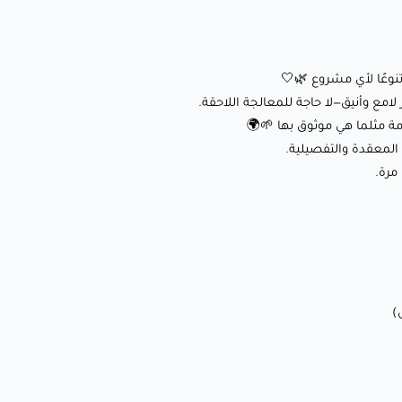
مستدامة مثلما هي موثوق بها 🌱🌍
🔹 انكماش وتشوه أقل: يضمن طباعة مستقرة ودقيقة، حتى
للتصاميم المعقدة والتفصيلية.
تنوعًا لأي مشروع 🌿🤍
🔹 ربط قوي بين الطبقات: يوفر طباعة نظيفة وحادة بجودة ثابتة
مع وأنيق—لا حاجة للمعالجة اللاحقة.
مة مثلما هي موثوق بها 🌱🌍
في كل مرة.
لمعقدة والتفصيلية.
مرة.
✨ إعدادات الطباعة العادية
(الغير سريعة)
:
🌡️ درجة حرارة الفوهة: 190-210°C
🛏️ درجة حرارة سطح الطباعة: 0-55°C (اختياري لتحسين الالتصاق)
💨 سرعة المروحة: 50-100% (تبريد محسن للحصول على تفاصيل
أفضل)
🏃‍♂️ سرعة الطباعة: 30-70ملم/ثانية
⭕ حجم الفوهة: 0.4 ملم (0.6 ملم موصى به للطباعات الكبيرة)