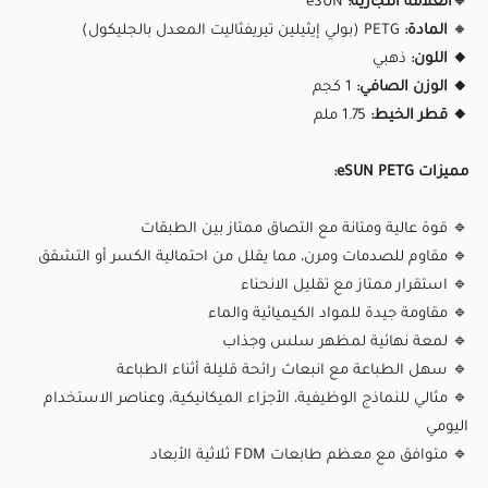
🔸
العلامة التجارية:
eSUN
🔸
المادة:
PETG
🏃‍♂️ سرعة الطباعة:
40-100 ملم/ثانية
(بولي إيثيلين تيريفثاليت المعدل بالجليكول)
🔸 اللون:
ذهبي
⭕ حجم الفوهة:
0.4 ملم موصى به (الفوهة النحاسية القياسية
🔸 الوزن الصافي:
1 كجم
تعمل بشكل جيد)
🔸 قطر الخيط:
1.75 ملم
eSUN PETG
هو خيط طباعة متعدد الاستخدامات وسهل
مميزات eSUN PETG:
الاستخدام، يوفر توازنًا بين القوة والمرونة وسهولة الطباعة. يعتبر
🔹 قوة عالية ومتانة مع التصاق ممتاز بين الطبقات
مثاليًا لـ الأجزاء الوظيفية، الحاويات، والنماذج التي تتطلب متانة
🔹 مقاوم للصدمات ومرن، مما يقلل من احتمالية الكسر أو التشقق
ومقاومة للصدمات.
🔹 استقرار ممتاز مع تقليل الانحناء
🔹 مقاومة جيدة للمواد الكيميائية والماء
🔹 لمعة نهائية لمظهر سلس وجذاب
✅ قوي ومتين:
يجمع بين قوة ABS وسهولة طباعة PLA
🔹 سهل الطباعة مع انبعاث رائحة قليلة أثناء الطباعة
🔄 بكرة خالية من التشابك:
1 كجم، تغذية سلسة وتجربة خالية من
🔹 مثالي للنماذج الوظيفية، الأجزاء الميكانيكية، وعناصر الاستخدام
الانسدادات
اليومي
📏 طباعة دقيقة:
قطر 1.75 ملم ± 0.03 ملم لطباعة مستقرة
🔹 متوافق مع معظم طابعات FDM ثلاثية الأبعاد
وموثوقة