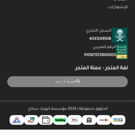
الإشعارات
السجل التجاري
4031249508
الرقم الضريبي
310921572800003
لغة المتجر - عملة المتجر
|
ر.س
العربية
الحقوق محفوظة | 2026
مؤسسة كيوبك سكاي