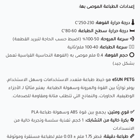
إعدادات الطباعة الموصى بها:
⚙ توافق واسع:
يعمل مع معظم طابعات FDM ثلاثية الأبعاد، بما
في ذلك Creality، Prusa، Anycubic، والمزيد
🌡️ درجة حرارة الفوهة:
230-250°C
🛏️ درجة حرارة سطح الطباعة:
60-80°C
مثالي لـلهواة، الصناع، والمحترفين، يوفر
eSUN PETG
خصائص
💨 سرعة المروحة:
50-100% (اضبط حسب الحاجة لتبريد القطعة)
🏃‍♂️ سرعة الطباعة:
40-100 ملم/ثانية
ميكانيكية ممتازة، وسهولة في الاستخدام، ولمعة نهائية جذابة،
⭕ حجم الفوهة:
0.4 ملم موصى به (الفوهة النحاسية القياسية تعمل
مما يجعله خيارًا رائعًا لمجموعة واسعة من تطبيقات الطباعة
بشكل جيد)
ثلاثية الأبعاد.
eSUN PETG
هو خيط طباعة متعدد الاستخدامات وسهل الاستخدام،
يوفر توازنًا بين القوة والمرونة وسهولة الطباعة. يعتبر مثاليًا لـ الأجزاء
📊 جدول مقارنة بين خيوط FDM
الوظيفية، الحاويات، والنماذج التي تتطلب متانة ومقاومة للصدمات.
📄 البيانات التقنية
✅ قوي ومتين:
يجمع بين قوة ABS وسهولة طباعة PLA
🔄 بكرة خالية من التشابك:
1 كجم، تغذية سلسة وتجربة خالية من
الانسدادات
📏 طباعة دقيقة:
قطر 1.75 ملم ± 0.03 ملم لطباعة مستقرة وموثوقة