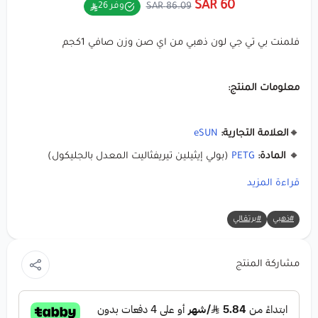
60 SAR
86.09 SAR
وفر 26
فلمنت بي تي جي لون ذهبي من اي صن وزن صافي 1كجم
معلومات المنتج:
🔸
العلامة التجارية:
eSUN
🔸
المادة:
PETG
(بولي إيثيلين تيريفثاليت المعدل بالجليكول)
🔸 اللون:
ذهبي
قراءة المزيد
🔸 الوزن الصافي:
1 كجم
#ذهبي
#برتقالي
🔸 قطر الخيط:
1.75 ملم
مشاركة المنتج
مميزات eSUN PETG:
🔹 قوة عالية ومتانة مع التصاق ممتاز بين الطبقات