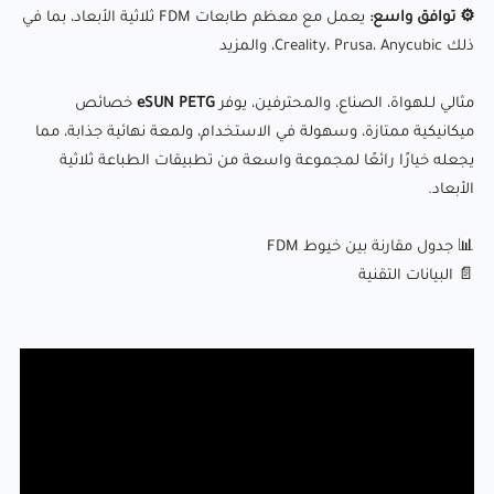
⚙ توافق واسع:
يعمل مع معظم طابعات FDM ثلاثية الأبعاد، بما في
ذلك Creality، Prusa، Anycubic، والمزيد
مثالي لـلهواة، الصناع، والمحترفين، يوفر
eSUN PETG
خصائص
ميكانيكية ممتازة، وسهولة في الاستخدام، ولمعة نهائية جذابة، مما
يجعله خيارًا رائعًا لمجموعة واسعة من تطبيقات الطباعة ثلاثية
الأبعاد.
📊 جدول مقارنة بين خيوط FDM
📄 البيانات التقنية