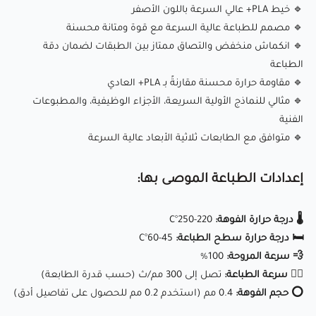
🔹 خيط PLA+ عالي السرعة باللون الأصفر
عالية السرعة.
🔹 مصمم للطباعة عالية السرعة مع قوة ومتانة محسنة
🔹 انكماش منخفض والتصاق ممتاز بين الطبقات لضمان دقة
✅ أداء عالي السرعة:
مصمم للطباعة السريعة مع الحد الأدنى من
الطباعة
🔹 مقاومة حرارة محسنة مقارنةً بـ PLA+ العادي
التشوه.
🔹 مثالي للنماذج الأولية السريعة، الأجزاء الوظيفية، والمطبوعات
🔄 بكرة غير متشابكة:
1 كجم، تغذية سلسة، وتجربة طباعة خالية
الفنية
من الانسدادات.
🔹
متوافق مع الطابعات ثلاثية الأبعاد عالية السرعة
📏 طباعة عالية الدقة:
قطر الخيط 1.75 مم ± 0.02 مم لضمان ثبات
وجودة الطباعة.
إعدادات الطباعة الموصى بها:
⚙ توافق واسع:
يعمل مع معظم طابعات FDM عالية السرعة،
🌡️ درجة حرارة الفوهة:
220-250°C
مثل Bambu Lab X1C/P1P، Creality K1، Anycubic Kobra 2، Prusa
🛏️ درجة حرارة سطح الطباعة:
45-60°C
MK4، AnkerMake M5 والمزيد.
💨 سرعة المروحة:
100%
🏃‍♂️ سرعة الطباعة:
تصل إلى 300 مم/ث (حسب قدرة الطابعة)
مثالي للمهندسين والمصممين والمبدعين، حيث يوفر
eSUN
⭕ حجم الفوهة:
0.4 مم (استخدم 0.2 مم للحصول على تفاصيل أدق)
PLA+HS (أصفر)
سرعة استثنائية، دقة عالية، ومتانة ممتازة، مما