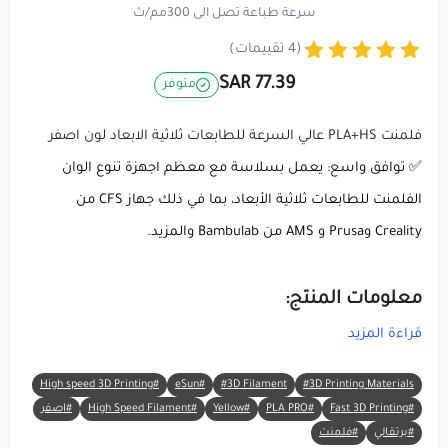
سرعة طباعة تصل الى 300مم/ث
(4 تقييمات)
77.39 SAR
متوفر
فلمنت PLA+HS عالي السرعة للطابعات ثلاثية الابعاد لون اصفر
✅ توافق واسع: يعمل بسلاسة مع معظم اجهزة تنوع الوان
الفلمنت للطابعات ثلاثية الأبعاد، بما في ذلك جهاز CFS من
Creality وPrusa و AMS من Bambulab والمزيد.
معلومات المنتج:
قراءة المزيد
🔸 العلامة التجارية:
eSUN
#High speed 3D Printing
#eSun
#3D Filament
#3D Printing Materials
🔸 المادة:
PLA+HS
#Fast 3D Printing
#PLA PRO
#Yellow
#High Speed Filament
#اصفر
🔸 اللون:
أصفر
#برتقالي
#فلمنت