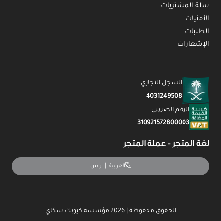
سلة المشتريات
الأمنيات
الطلبات
الإشعارات
السجل التجاري
4031249508
الرقم الضريبي
310921572800003
لغة المتجر - عملة المتجر
|
ر.س
العربية
الحقوق محفوظة | 2026
مؤسسة كيوبك سكاي