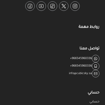
Facebook
YouTube
TikTok
Twitter
Instagram
روابط مهمة
تواصل معنا
+966545960336
+966545960336
info@cubicsky.sa
حسابي
حسابي