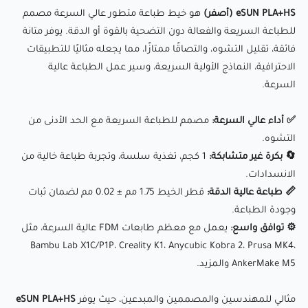
eSUN PLA+HS (أصفر)
هو خيط طباعة متطور عالي السرعة مصمم
يجعله الخيار الأمثل للطباعة الاحترافية والسريعة.
للطباعة السريعة والفعالة دون التضحية بالقوة أو الدقة. يوفر متانة
فائقة، تقليل التشوه، والتصاقًا ممتازًا، مما يجعله مثاليًا للتطبيقات
📰جدول مقارنة بين مواد الFDM
الاحترافية، النماذج الأولية السريعة، وسير عمل الطباعة عالية
📊البيانات الفنية
السرعة.
✅ أداء عالي السرعة:
مصمم للطباعة السريعة مع الحد الأدنى من
التشوه.
🔄 بكرة غير متشابكة:
1 كجم، تغذية سلسة، وتجربة طباعة خالية من
الانسدادات.
📏 طباعة عالية الدقة:
قطر الخيط 1.75 مم ± 0.02 مم لضمان ثبات
وجودة الطباعة.
⚙ توافق واسع:
يعمل مع معظم طابعات FDM عالية السرعة، مثل
Bambu Lab X1C/P1P، Creality K1، Anycubic Kobra 2، Prusa MK4،
AnkerMake M5 والمزيد.
مثالي للمهندسين والمصممين والمبدعين، حيث يوفر
eSUN PLA+HS