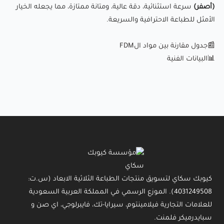
(أصفر)
سرعة استثنائية، دقة عالية، ومتانة ممتازة، مما يجعله الخيار
الأمثل للطباعة الاحترافية والسريعة.
📰جدول مقارنة بين مواد الFDM
📊البيانات الفنية
كيوبك سكاي لتسويق منتجات الطباعة الثلاثية الابعاد (س.ت:
4031249508). الموزع الرسمي في المملكة العربية السعودية
للعلامات التجارية فيلامينتوم، سيرايا-تك، فايبرلوجي، اي صن و
سبايدرميكر فلمنت.