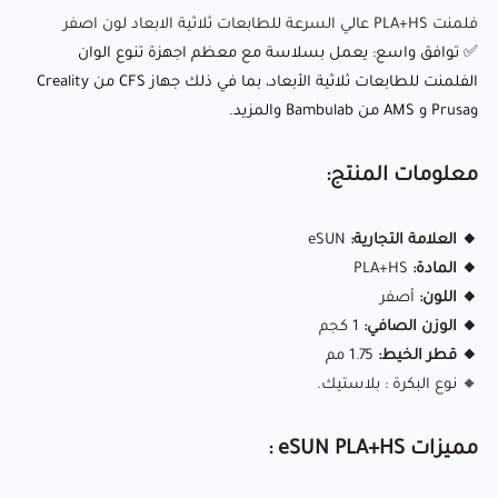
فلمنت PLA+HS عالي السرعة للطابعات ثلاثية الابعاد لون اصفر
✅ توافق واسع: يعمل بسلاسة مع معظم اجهزة تنوع الوان
إعدادات الطباعة الموصى بها:
الفلمنت للطابعات ثلاثية الأبعاد، بما في ذلك جهاز CFS من Creality
وPrusa و AMS من Bambulab والمزيد.
🌡️ درجة حرارة الفوهة:
220-250°C
🛏️ درجة حرارة سطح الطباعة:
45-60°C
معلومات المنتج:
💨 سرعة المروحة:
100%
🔸 العلامة التجارية:
eSUN
🏃‍♂️ سرعة الطباعة:
تصل إلى 300 مم/ث (حسب قدرة الطابعة)
🔸 المادة:
PLA+HS
⭕ حجم الفوهة:
0.4 مم (استخدم 0.2 مم للحصول على تفاصيل
🔸 اللون:
أصفر
أدق)
🔸 الوزن الصافي:
1 كجم
🔸 قطر الخيط:
1.75 مم
eSUN PLA+HS (أصفر)
🔸 نوع البكرة : بلاستيك.
هو خيط طباعة متطور عالي السرعة
مصمم للطباعة السريعة والفعالة دون التضحية بالقوة أو الدقة.
مميزات eSUN PLA+HS :
يوفر متانة فائقة، تقليل التشوه، والتصاقًا ممتازًا، مما يجعله مثاليًا
للتطبيقات الاحترافية، النماذج الأولية السريعة، وسير عمل الطباعة