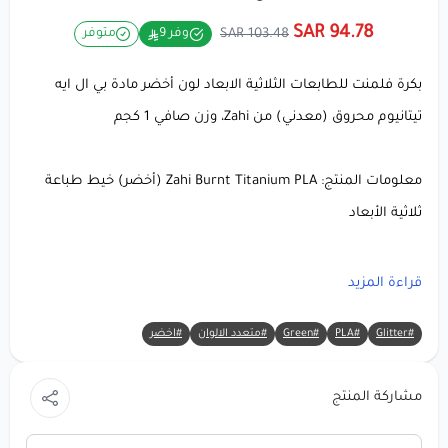
94.78 SAR
103.48 SAR
وفر 9
متوفر
بكرة فلمنت للطابعات الثلاثية الابعاد لون أخضر مادة بي ال ايه
تيتانيوم محروق (معدني) من Zahi، وزن صافي 1 كجم
معلومات المنتج: Zahi Burnt Titanium PLA (أخضر) خيط طباعة
ثلاثية الأبعاد
🔸 العلامة التجارية:
Zahi
قراءة المزيد
🔸 المادة:
PLA
(حمض البوليلاكتيك) مع تأثير معدني وتحول في
#Glitter
#PLA
#Green
#متعدد الالوان
#اخضر
الألوان
🔸 اللون: أخضر (لون أخضر مع تأثير معدني وتحول في الألوان يحاكي
مشاركة المنتج
التيتانيوم المحروق) 🔥🎨
🔸 الوزن الصافي: 1 كجم