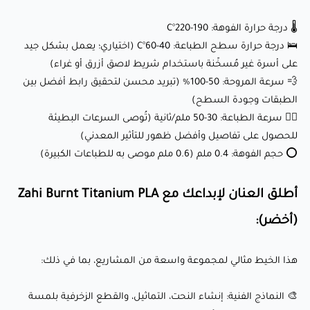
🎨 النماذج الفنية: إنشاء النحت، التماثيل، والقطع الزخرفية بلمسة
🌡️ درجة حرارة الفوهة: 190-220°C
معدنية وتحول في الألوان.
🛌 درجة حرارة سطح الطباعة: 40-60°C (اختياري؛ يعمل بشكل جيد
🎁 هدايا مخصصة: مثالية لصناعة هدايا شخصية مثل أغطية
على أسرة غير مُسخّنة باستخدام شريط لاصق أزرق أو غراء)
الهواتف، السلاسل المفاتيح، أو الملحقات ذات الطابع الخاص.
💨 سرعة المروحة: 50-100% (تبريد محسن لتحقيق رابط أفضل بين
الطبقات وجودة السطح)
🌌 القطع الزخرفية: أضف لمسة من الفخامة إلى منزلك مع
🏃‍♂️ سرعة الطباعة: 30-50 ملم/ثانية (تُوصى السرعات البطيئة
المزهريات، حوامل الشموع، أو الفنون الجدارية بنمط التيتانيوم
للحصول على تفاصيل وأفضل ظهور للتأثير المعدني)
المحروق.
⭕ حجم الفوهة: 0.4 ملم (0.6 ملم موصى به للطباعات الكبيرة)
🛠️ النماذج الأولية الوظيفية: مثالية لإنشاء أشياء مثل مقابض
الأدوات، المقابض، أو المنظمين بـملمس معدني فاخر .
أطلق العنان لإبداعك مع Zahi Burnt Titanium PLA
(أخضر):
لماذا يحبه العملاء؟
هذا الخيط مثالي لمجموعة واسعة من المشاريع، بما في ذلك:
✅ تأثير معدني وتحول في الألوان مذهل: الدرجات الحيوية من
🎨 النماذج الفنية: إنشاء النحت، التماثيل، والقطع الزخرفية بلمسة
الأخضر والتألق المعدني يخلق مظهرًا سحريًا وجذابًا في كل طباعة.