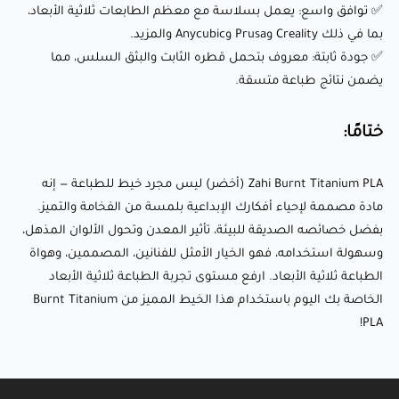
✅ توافق واسع: يعمل بسلاسة مع معظم الطابعات ثلاثية الأبعاد،
المذهل، وسهولة استخدامه، فهو الخيار الأمثل للفنانين،
بما في ذلك Creality وPrusa وAnycubic والمزيد.
المصممين، وهواة الطباعة ثلاثية الأبعاد. ارفع مستوى تجربة
✅ جودة ثابتة: معروف بتحمل قطره الثابت والبثق السلس، مما
يضمن نتائج طباعة متسقة.
الطباعة ثلاثية الأبعاد الخاصة بك اليوم باستخدام هذا الخيط
المميز من Burnt Titanium PLA!
ختامًا:
Zahi Burnt Titanium PLA (أخضر) ليس مجرد خيط للطباعة — إنه
مادة مصممة لإحياء أفكارك الإبداعية بلمسة من الفخامة والتميز.
بفضل خصائصه الصديقة للبيئة، تأثير المعدن وتحول الألوان المذهل،
وسهولة استخدامه، فهو الخيار الأمثل للفنانين، المصممين، وهواة
الطباعة ثلاثية الأبعاد. ارفع مستوى تجربة الطباعة ثلاثية الأبعاد
الخاصة بك اليوم باستخدام هذا الخيط المميز من Burnt Titanium
PLA!