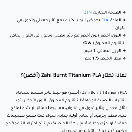
🔹 تأثير معدني وتحول في الألوان: مزيج ديناميكي من درجات اللون
الأخضر يتغير تحت ظروف إضاءة مختلفة، مما يحاكي مظهر
🔸 العلامة التجارية:
Zahi
التيتانيوم المحروق. 🔥🎨
🔸 المادة:
PLA
(حمض البوليلاكتيك) مع تأثير معدني وتحول في
الألوان
🔹 مادة صديقة للبيئة: مصنوعة من موارد متجددة مثل نشا الذرة،
🔸 اللون: أخضر (لون أخضر مع تأثير معدني وتحول في الألوان يحاكي
PLA قابلة للتحلل بيئيًا وصديقة للبيئة.
التيتانيوم المحروق) 🔥🎨
🔹 جمال فريد: كل طباعة لها مظهر فريد بسبب الانتقالات اللونية
🔸 الوزن الصافي: 1 كجم
الحيوية والتشطيب المعدني.
🔸 قطر الخيط: 1.75 ملم
🔹 سهولة الطباعة: معروفة بخصائصها الودية للمستخدم، بما في
لماذا تختار Zahi Burnt Titanium PLA (أخضر)؟
ذلك التشوه القليل وعدم الحاجة إلى سرير طباعة مُسخّن.
🔹 سطح أملس: ينتج طباعة عالية الجودة مع معالجة نهائية
Zahi Burnt Titanium PLA (أخضر) هو خيط فاخر مصمم لمحاكاة
قليلة، مما يبرز تأثير المعدن وتحول الألوان بشكل جميل.
التأثيرات البصرية المذهلة للتيتانيوم المحروق. اللون الأخضر يتميز
بتألق معدني وتأثير تحول في الألوان، مما يجعله مثاليًا لإنشاء نماذج
إعدادات الطباعة الموصى بها:
فنية، قطع زخرفية، أو نماذج أولية جذابة. سواء كنت تصنع تصميمات
معقدة أو أجزاء وظيفية، فإن هذا الخيط يقدم نتائج احترافية ناعمة مع
مظهر فريد يحاكي التيتانيوم المحروق.