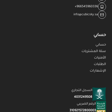
+966545960336
info@cubicsky.sa
حسابي
حسابي
سلة المشتريات
الأمنيات
الطلبات
الإشعارات
السجل التجاري
4031249508
الرقم الضريبي
310921572800003