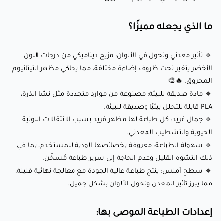
🌡️ درجة حرارة الفوهة: 190-220°C
🛌 درجة حرارة سطح الطباعة: 40-60°C (اختياري؛ يعمل بشكل جيد
ما الذي يجعله مميزًا؟
على أسرة غير مُسخّنة باستخدام شريط لاصق أزرق أو غراء)
💨 سرعة المروحة: 50-100% (تبريد محسن لتحقيق رابط أفضل
🔹 تأثير معدني وتحول في الألوان: مزيج ديناميكي من درجات اللون
بين الطبقات وجودة السطح)
الأخضر يتغير تحت ظروف إضاءة مختلفة، مما يحاكي مظهر التيتانيوم
المحروق. 🔥🎨
🏃‍♂️ سرعة الطباعة: 30-50 ملم/ثانية (تُوصى السرعات البطيئة
🔹 مادة صديقة للبيئة: مصنوعة من موارد متجددة مثل نشا الذرة،
للحصول على تفاصيل وأفضل ظهور للتأثير المعدني)
PLA قابلة للتحلل بيئيًا وصديقة للبيئة.
⭕ حجم الفوهة: 0.4 ملم (0.6 ملم موصى به للطباعات الكبيرة)
🔹 جمال فريد: كل طباعة لها مظهر فريد بسبب الانتقالات اللونية
الحيوية والتشطيب المعدني.
🔹 سهولة الطباعة: معروفة بخصائصها الودية للمستخدم، بما في
أطلق العنان لإبداعك مع Zahi Burnt Titanium
ذلك التشوه القليل وعدم الحاجة إلى سرير طباعة مُسخّن.
PLA (أخضر):
🔹 سطح أملس: ينتج طباعة عالية الجودة مع معالجة نهائية قليلة،
مما يبرز تأثير المعدن وتحول الألوان بشكل جميل.
هذا الخيط مثالي لمجموعة واسعة من المشاريع، بما في ذلك:
إعدادات الطباعة الموصى بها: