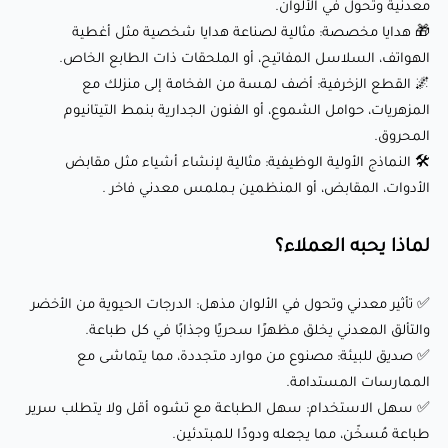
معدنية وتحول في الألوان.
✅ صديق للبيئة: مصنوع من موارد متجددة، مما يتماشى مع
🎁 هدايا مخصصة: مثالية لصناعة هدايا شخصية مثل أغطية
الممارسات المستدامة.
الهواتف، السلاسل المفاتيح، أو الملحقات ذات الطابع الخاص.
🌌 القطع الزخرفية: أضف لمسة من الفخامة إلى منزلك مع
✅ سهل الاستخدام: سهل الطباعة مع تشوه أقل ولا يتطلب
المزهريات، حوامل الشموع، أو الفنون الجدارية بنمط التيتانيوم
سرير طباعة مُسخّن، مما يجعله ودودًا للمبتدئين.
المحروق.
✅ توافق واسع: يعمل بسلاسة مع معظم الطابعات ثلاثية
🛠️ النماذج الأولية الوظيفية: مثالية لإنشاء أشياء مثل مقابض
الأبعاد، بما في ذلك Creality وPrusa وAnycubic والمزيد.
الأدوات، المقابض، أو المنظمين بـملمس معدني فاخر .
✅ جودة ثابتة: معروف بتحمل قطره الثابت والبثق السلس، مما
لماذا يحبه العملاء؟
يضمن نتائج طباعة متسقة.
✅ تأثير معدني وتحول في الألوان مذهل: الدرجات الحيوية من الأخضر
ختامًا:
والتألق المعدني يخلق مظهرًا سحريًا وجذابًا في كل طباعة.
✅ صديق للبيئة: مصنوع من موارد متجددة، مما يتماشى مع
الممارسات المستدامة.
Zahi Burnt Titanium PLA (أخضر) ليس مجرد خيط للطباعة — إنه
✅ سهل الاستخدام: سهل الطباعة مع تشوه أقل ولا يتطلب سرير
مادة مصممة لإحياء أفكارك الإبداعية بلمسة من الفخامة والتميز.
طباعة مُسخّن، مما يجعله ودودًا للمبتدئين.
بفضل خصائصه الصديقة للبيئة، تأثير المعدن وتحول الألوان