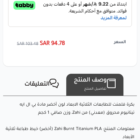
🔸 قطر الخيط: 1.75 ملم
لماذا تختار Zahi Burnt Titanium PLA (أخضر)؟
السعر
94.78 SAR
103.48 SAR
Zahi Burnt Titanium PLA (أخضر) هو خيط فاخر مصمم لمحاكاة
التأثيرات البصرية المذهلة للتيتانيوم المحروق. اللون الأخضر يتميز
بتألق معدني وتأثير تحول في الألوان، مما يجعله مثاليًا لإنشاء نماذج
فنية، قطع زخرفية، أو نماذج أولية جذابة. سواء كنت تصنع
وصف المنتج
التعليقات
تصميمات معقدة أو أجزاء وظيفية، فإن هذا الخيط يقدم نتائج
تفاصيل المنتج
احترافية ناعمة مع مظهر فريد يحاكي التيتانيوم المحروق.
بكرة فلمنت للطابعات الثلاثية الابعاد لون أخضر مادة بي ال ايه
تيتانيوم محروق (معدني) من Zahi، وزن صافي 1 كجم
ما الذي يجعله مميزًا؟
معلومات المنتج: Zahi Burnt Titanium PLA (أخضر) خيط طباعة ثلاثية
الأبعاد