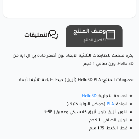
للمشاريع التي تتطلب أناقة ورقيًا. سواء كنت تصنع نماذج فنية،
قطع زخرفية، أو نماذج أولية وظيفية، فإن هذا الخيط يقدم نتائج
احترافية ناعمة مع لمسة زمنية خالدة.
وصف المنتج
التعليقات
ما الذي يجعله مميزًا؟
تفاصيل المنتج
بكرة فلمنت للطابعات الثلاثية الابعاد لون أصفر مادة بي ال ايه من
🔹 مادة صديقة للبيئة: مصنوعة من موارد متجددة مثل نشا الذرة،
Hello 3D، وزن صافي 1 كجم
PLA قابلة للتحلل بيئيًا وصديقة للبيئة.
معلومات المنتج: Hello3D PLA (أزرق) خيط طباعة ثلاثية الأبعاد
🔹 لون أزرق كلاسيكي: درجة زرقاء غنية وعميقة تضيف أناقة
ومرونة لأي مشروع. 💙✨
🔸 العلامة التجارية:
Hello3D
🔹 سهولة الطباعة: معروفة بخصائصها الودية للمستخدم، بما في
🔸 المادة:
PLA
(حمض البوليلاكتيك)
ذلك التشوه القليل وعدم الحاجة إلى سرير طباعة مُسخّن.
🔸 اللون: أزرق (لون أزرق كلاسيكي وعميق) 💙✨
🔸 الوزن الصافي: 1 كجم
🔹 تشوه أقل: استقرار بُعدي ممتاز يضمن طباعة سلسة ودقيقة
🔸 قطر الخيط: 1.75 ملم
حتى للتصاميم المعقدة.