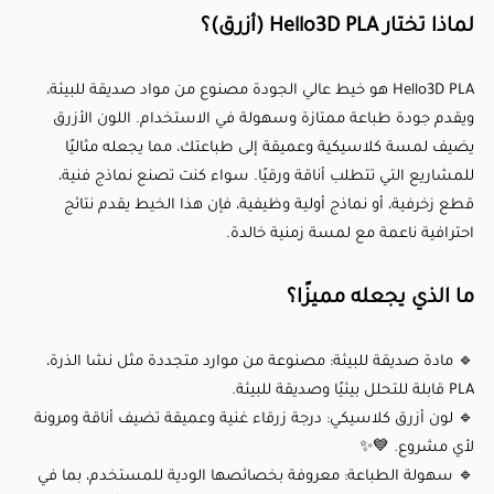
🔹 سطح أملس: ينتج طباعة عالية الجودة بمظهر مصقول، مما
لماذا تختار Hello3D PLA (أزرق)؟
يتطلب معالجة نهائية قليلة.
Hello3D PLA هو خيط عالي الجودة مصنوع من مواد صديقة للبيئة،
إعدادات الطباعة الموصى بها:
ويقدم جودة طباعة ممتازة وسهولة في الاستخدام. اللون الأزرق
يضيف لمسة كلاسيكية وعميقة إلى طباعتك، مما يجعله مثاليًا
للمشاريع التي تتطلب أناقة ورقيًا. سواء كنت تصنع نماذج فنية،
🌡️ درجة حرارة الفوهة: 190-220°C
قطع زخرفية، أو نماذج أولية وظيفية، فإن هذا الخيط يقدم نتائج
🛌 درجة حرارة سطح الطباعة: 40-50°C (اختياري؛ يعمل بشكل جيد
احترافية ناعمة مع لمسة زمنية خالدة.
على أسرة غير مُسخّنة باستخدام شريط لاصق أزرق أو غراء)
ما الذي يجعله مميزًا؟
💨 سرعة المروحة: 50-100% (تبريد محسن لتحقيق رابط أفضل
بين الطبقات وجودة السطح)
🔹 مادة صديقة للبيئة: مصنوعة من موارد متجددة مثل نشا الذرة،
🏃‍♂️ سرعة الطباعة: 40-60 ملم/ثانية (قابلة للتعديل لتحقيق الدقة أو
PLA قابلة للتحلل بيئيًا وصديقة للبيئة.
الإنتاج الأسرع)
🔹 لون أزرق كلاسيكي: درجة زرقاء غنية وعميقة تضيف أناقة ومرونة
⭕ حجم الفوهة: 0.4 ملم (0.6 ملم موصى به للطباعات الكبيرة)
لأي مشروع. 💙✨
🔹 سهولة الطباعة: معروفة بخصائصها الودية للمستخدم، بما في