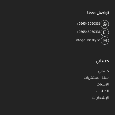
تواصل معنا
+966545960336
+966545960336
info@cubicsky.sa
حسابي
حسابي
سلة المشتريات
الأمنيات
الطلبات
الإشعارات