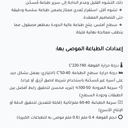
ذلك التشوه القليل وعدم الحاجة إلى سرير طباعة مُسخّن.
أطلق العنان لإبداعك مع Hello3D PLA (أزرق):
🔹 تشوه أقل: استقرار بُعدي ممتاز يضمن طباعة سلسة ودقيقة
حتى للتصاميم المعقدة.
هذا الخيط مثالي لمجموعة واسعة من المشاريع، بما في ذلك:
🔹 سطح أملس: ينتج طباعة عالية الجودة بمظهر مصقول، مما
يتطلب معالجة نهائية قليلة.
🎨 النماذج الفنية: إنشاء النحت، التماثيل، والقطع الزخرفية بلمسة
إعدادات الطباعة الموصى بها:
زرقاء كلاسيكية.
🎁 هدايا مخصصة: مثالية لصناعة هدايا شخصية مثل المناضد،
🌡️ درجة حرارة الفوهة: 190-220°C
حوامل الهواتف، أو الملحقات ذات الطابع الخاص.
🛌 درجة حرارة سطح الطباعة: 40-50°C (اختياري؛ يعمل بشكل جيد
🏠 ديكور المنزل: أضف لمسة أنيقة وراقية إلى منزلك مع
على أسرة غير مُسخّنة باستخدام شريط لاصق أزرق أو غراء)
المزهريات، حوامل الشموع، أو الفنون الجدارية باللون الأزرق.
💨 سرعة المروحة: 50-100% (تبريد محسن لتحقيق رابط أفضل بين
الطبقات وجودة السطح)
🛠️ النماذج الأولية الوظيفية: مثالية لإنشاء أشياء وظيفية مثل
🏃‍♂️ سرعة الطباعة: 40-60 ملم/ثانية (قابلة للتعديل لتحقيق الدقة أو
مقابض الأدوات، المقابض، أو المنظمين بـسطح فاخر.
الإنتاج الأسرع)
⭕ حجم الفوهة: 0.4 ملم (0.6 ملم موصى به للطباعات الكبيرة)
لماذا يحبه العملاء؟