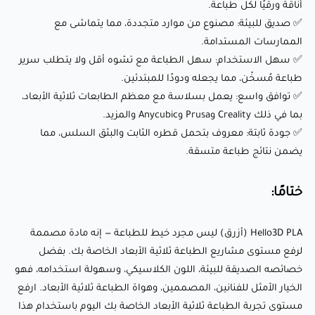
أناقة ورقيًا لكل طباعة.
Hello3D PLA (أزرق) ليس مجرد خيط للطباعة — إنه مادة مصممة
✅ صديق للبيئة: مصنوع من موارد متجددة، مما يتماشى مع
الممارسات المستدامة.
لرفع مستوى مشاريع الطباعة ثلاثية الأبعاد الخاصة بك. بفضل
✅ سهل الاستخدام: سهل الطباعة مع تشوه أقل ولا يتطلب سرير
خصائصه الصديقة للبيئة، اللون الكلاسيكي، وسهولة استخدامه،
طباعة مُسخّن، مما يجعله ودودًا للمبتدئين.
فهو الخيار الأمثل للفنانين، المصممين، وهواة الطباعة ثلاثية
✅ توافق واسع: يعمل بسلاسة مع معظم الطابعات ثلاثية الأبعاد،
الأبعاد. ارفع مستوى تجربة الطباعة ثلاثية الأبعاد الخاصة بك اليوم
بما في ذلك Creality وPrusa وAnycubic والمزيد.
باستخدام هذا الخيط المميز من PLA!
✅ جودة ثابتة: معروف بتحمل قطره الثابت والبثق السلس، مما
يضمن نتائج طباعة متسقة.
ختامًا:
Hello3D PLA (أزرق) ليس مجرد خيط للطباعة — إنه مادة مصممة
لرفع مستوى مشاريع الطباعة ثلاثية الأبعاد الخاصة بك. بفضل
خصائصه الصديقة للبيئة، اللون الكلاسيكي، وسهولة استخدامه، فهو
الخيار الأمثل للفنانين، المصممين، وهواة الطباعة ثلاثية الأبعاد. ارفع
مستوى تجربة الطباعة ثلاثية الأبعاد الخاصة بك اليوم باستخدام هذا