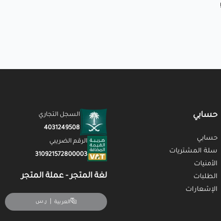
حسابي
السجل التجاري
4031249508
حسابي
الرقم الضريبي
سلة المشتريات
310921572800003
الأمنيات
لغة المتجر - عملة المتجر
الطلبات
الإشعارات
|
ر.س
العربية