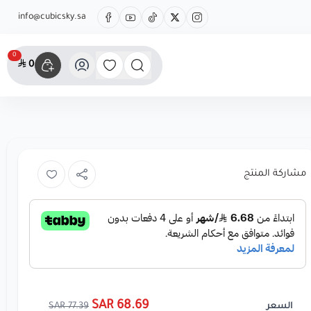
info@cubicsky.sa
0
0
مشاركة المنتج
68.69 SAR
77.39 SAR
السعر