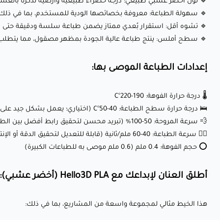
🔹 لون أخضر عشبي طبيعي: درجة خضراء طبيعية وأرضية تذكرنا بالعش
🔹 سهولة الطباعة: معروفة بخصائصها الودية للمستخدم، بما في ذلك ا
🔹 تشوه أقل: استقرار بُعدي ممتاز يضمن طباعة سلسة ودقيقة حتى ل
🔹 سطح أملس: ينتج طباعة عالية الجودة بمظهر مصقول، مما يتطلب مع
إعدادات الطباعة الموصى بها:
🌡️ درجة حرارة الفوهة: 190-220°C
🛌 درجة حرارة سطح الطباعة: 40-50°C (اختياري؛ يعمل بشكل جيد على أسرة غير مُسخّنة باستخدام شريط لاصق أزرق أو غراء)
💨 سرعة المروحة: 50-100% (تبريد محسن لتحقيق رابط أفضل بين الطبقات وجودة السطح)
🏃‍♂️ سرعة الطباعة: 40-60 ملم/ثانية (قابلة للتعديل لتحقيق الدقة أو الإنتاج الأسرع)
⭕ حجم الفوهة: 0.4 ملم (0.6 ملم موصى به للطباعات الكبيرة)
أطلق العنان لإبداعك مع Hello3D PLA (أخضر عشبي):
هذا الخيط مثالي لمجموعة واسعة من المشاريع، بما في ذلك: