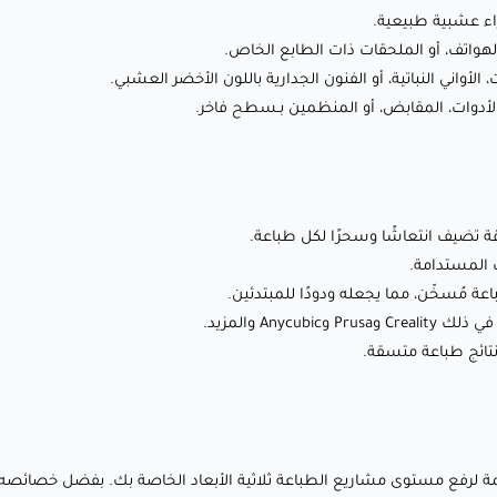
⭕ حجم الفوهة: 0.4 ملم (0.6 ملم موصى به للطباعات الكبيرة)
راء عشبية طبيعية.
هواتف، أو الملحقات ذات الطابع الخاص.
أطلق العنان لإبداعك مع Hello3D PLA (أخضر
اني النباتية، أو الفنون الجدارية باللون الأخضر العشبي.
 الأدوات، المقابض، أو المنظمين بـسطح فاخر.
عشبي):
هذا الخيط مثالي لمجموعة واسعة من المشاريع، بما في ذلك:
تضيف انتعاشًا وسحرًا لكل طباعة.
🎨 النماذج الفنية: إنشاء النحت، التماثيل، والقطع الزخرفية بلمسة
 المستدامة.
مُسخّن، مما يجعله ودودًا للمبتدئين.
خضراء عشبية طبيعية.
An والمزيد.
🎁 هدايا مخصصة: مثالية لصناعة هدايا شخصية مثل المناضد،
تائج طباعة متسقة.
حوامل الهواتف، أو الملحقات ذات الطابع الخاص.
🏠 ديكور المنزل: أضف لمسة عضوية ومنعشة إلى منزلك مع
المزهريات، الأواني النباتية، أو الفنون الجدارية باللون الأخضر
العشبي.
 مصممة لرفع مستوى مشاريع الطباعة ثلاثية الأبعاد الخاصة بك. بفضل خصائصه