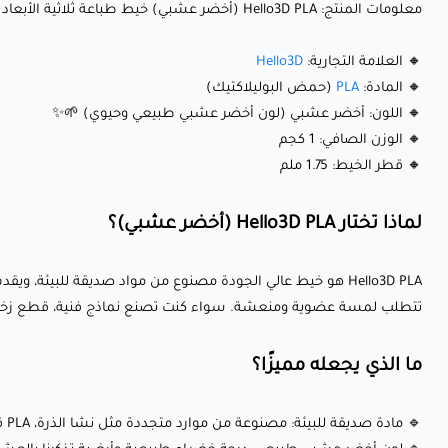
معلومات المنتج: Hello3D PLA (أخضر عشبي) خيط طباعة ثلاثية الأبعاد
🔸 العلامة التجارية:
Hello3D
🔸 المادة:
PLA
(حمض البوليلاكتيك)
🔸 اللون: أخضر عشبي (لون أخضر عشبي طبيعي وحيوي) 🌱✨
🔸 الوزن الصافي: 1 كجم
🔸 قطر الخيط: 1.75 ملم
لماذا تختار Hello3D PLA (أخضر عشبي)؟
Hello3D PLA هو خيط عالي الجودة مصنوع من مواد صديقة للبيئ
تتطلب لمسة عضوية ومنعشة. سواء كنت تصنع نماذج فنية، قطع زخرفية، أ
ما الذي يجعله مميزًا؟
🔹 مادة صديقة للبيئة: مصنوعة من موارد متجددة مثل نشا الذرة، PLA قابلة للتحلل بيئيًا وصديقة للبيئة.