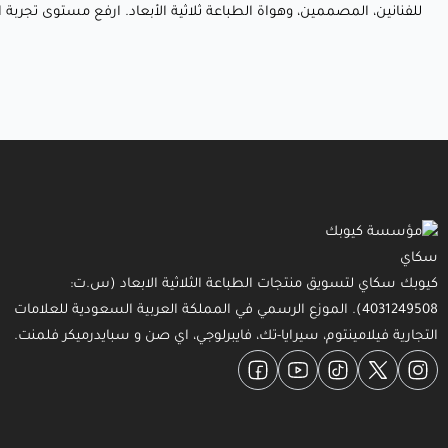
للفنانين، المصممين، وهواة الطباعة ثلاثية الأبعاد. ارفع مستوى تجربة الط
كيوبك سكاي لتسويق منتجات الطباعة الثلاثية الابعاد (س.ت:
4031249508). الموزع الرسمي في المملكة العربية السعودية للعلامات
التجارية فيلامينتوم، سيرايا-تك، فايبرلوجي، اي صن و سبايدرميكر فلمنت.
Facebook
YouTube
TikTok
Twitter
Instagram