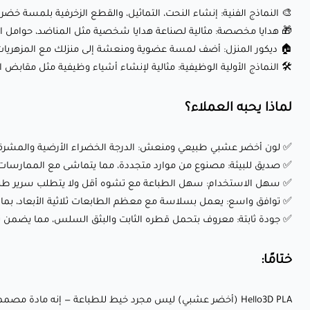
🎨 النماذج الفنية: إنشاء النحت، التماثيل، والقطع الزخرفية بلمسة خض
🎁 هدايا مخصصة: مثالية لصناعة هدايا شخصية مثل المناضد، حوامل ال
🏠 ديكور المنزل: أضف لمسة عضوية ومنعشة إلى منزلك مع المزهريات، الأو
🛠️ النماذج الأولية الوظيفية: مثالية لإنشاء أشياء وظيفية مثل مقابض
لماذا يحبه العملاء؟
✅ لون أخضر عشبي طبيعي ومنعش: الدرجة الخضراء الأرضية والمشرقة 
✅ صديق للبيئة: مصنوع من موارد متجددة، مما يتماشى مع الممارسات
✅ سهل الاستخدام: سهل الطباعة مع تشوه أقل ولا يتطلب سرير طباعة 
✅ توافق واسع: يعمل بسلاسة مع معظم الطابعات ثلاثية الأبعاد، بما في ذلك Creality وPrusa وycubic
✅ جودة ثابتة: معروف بتحمل قطره الثابت والبثق السلس، مما يضمن ن
ختامًا:
Hello3D PLA (أخضر عشبي) ليس مجرد خيط للطباعة — إنه مادة