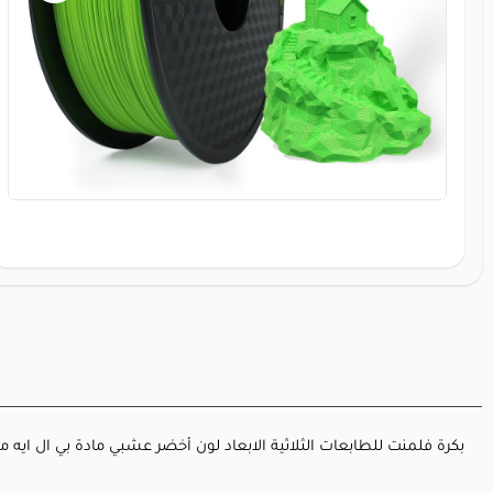
بكرة فلمنت للطابعات الثلاثية الابعاد لون أخضر عشبي مادة بي ال ايه من Hello 3D، وزن صافي 1 