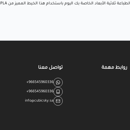
🛠️ النماذج الأولية الوظيفية: مثالية لإنشاء أشياء وظيفية مثل
باعة ثلاثية الأبعاد الخاصة بك اليوم باستخدام هذا الخيط المميز من PLA!
مقابض الأدوات، المقابض، أو المنظمين بـسطح فاخر.
لماذا يحبه العملاء؟
✅ لون أخضر عشبي طبيعي ومنعش: الدرجة الخضراء الأرضية
والمشرقة تضيف انتعاشًا وسحرًا لكل طباعة.
روابط مهمة
تواصل معنا
✅ صديق للبيئة: مصنوع من موارد متجددة، مما يتماشى مع
الممارسات المستدامة.
+966545960336
✅ سهل الاستخدام: سهل الطباعة مع تشوه أقل ولا يتطلب
+966545960336
سرير طباعة مُسخّن، مما يجعله ودودًا للمبتدئين.
info@cubicsky.sa
✅ توافق واسع: يعمل بسلاسة مع معظم الطابعات ثلاثية
الأبعاد، بما في ذلك Creality وPrusa وAnycubic والمزيد.
✅ جودة ثابتة: معروف بتحمل قطره الثابت والبثق السلس، مما