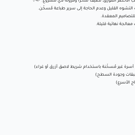
ب الأخضر المورق، تضيف سحرًا ومرونة لأي مشروع. 🌱✨
حتى للتصاميم المعقدة.
لتشوه القليل وعدم الحاجة إلى سرير طباعة مُسخّن.
لتصاميم المعقدة.
🔹 سطح أملس: ينتج طباعة عالية الجودة بمظهر مصقول، مما
الجة نهائية قليلة.
يتطلب معالجة نهائية قليلة.
إعدادات الطباعة الموصى بها:
🌡️ درجة حرارة الفوهة: 190-220°C
🛌 درجة حرارة سطح الطباعة: 40-50°C (اختياري؛ يعمل بشكل جيد
على أسرة غير مُسخّنة باستخدام شريط لاصق أزرق أو غراء)
💨 سرعة المروحة: 50-100% (تبريد محسن لتحقيق رابط أفضل بين
الطبقات وجودة السطح)
🏃‍♂️ سرعة الطباعة: 40-60 ملم/ثانية (قابلة للتعديل لتحقيق الدقة أو
الإنتاج الأسرع)