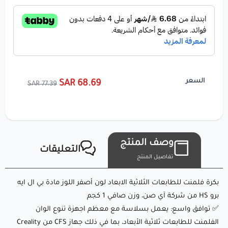
🔸 الوزن الصافي: 1 كجم
🔸 قطر الخيط: 1.75 ملم
🔸 نوع البكرة: بكرة بلاستيكية
لماذا تختار eSUN
PLA+HS
(أصفر اللوز)؟
السعر
68.69 SAR
77.39 SAR
eSUN PLA+ هو نسخة مطورة من PLA العادي، حيث يقدم قوة
ومتانة محسنتين وجودة طباعة أعلى. اللون أصفر اللوز يضيف
وصف المنتج
لمسة دافئة وناعمة إلى طباعتك، مما يجعله مثاليًا لكل من
التعليقات
تفاصيل المنتج
المشاريع الوظيفية والفنية. سواء كنت تصنع نماذج أولية، أو قطع
منزلية، أو قطع زخرفية، فإن هذا الخيط يقدم نتائج استثنائية بفضل
بكرة فلمنت للطابعات الثلاثية الابعاد لون أصفر اللوز مادة بي ال ايه
سطحه الأملس ولونه الدافئ.
برو HS من شركة آي صن، وزن صافي 1 كجم
✅ توافق واسع: يعمل بسلاسة مع معظم اجهزة تنوع الوان
الفلمنت للطابعات ثلاثية الأبعاد، بما في ذلك جهاز CFS من Creality
ما الذي يجعله مميزًا؟