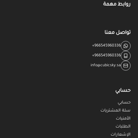
روابط مهمة
تواصل معنا
+966545960336
+966545960336
info@cubicsky.sa
حسابي
حسابي
سلة المشتريات
الأمنيات
الطلبات
الإشعارات