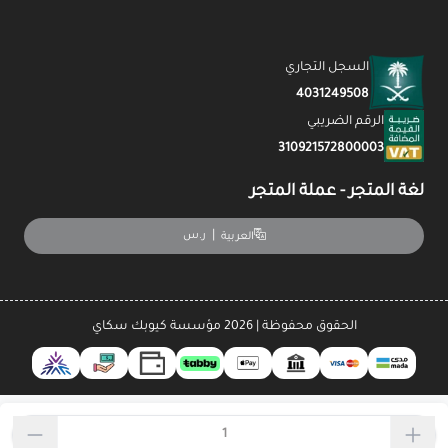
السجل التجاري
4031249508
الرقم الضريبي
310921572800003
لغة المتجر - عملة المتجر
|
ر.س
العربية
الحقوق محفوظة | 2026
مؤسسة كيوبك سكاي