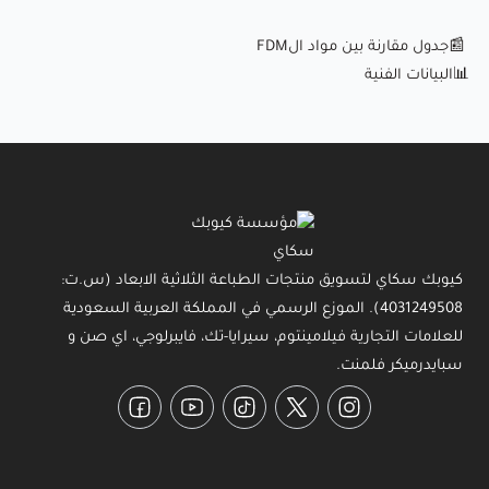
📰جدول مقارنة بين مواد الFDM
📊
البيانات الفنية
كيوبك سكاي لتسويق منتجات الطباعة الثلاثية الابعاد (س.ت:
4031249508). الموزع الرسمي في المملكة العربية السعودية
للعلامات التجارية فيلامينتوم، سيرايا-تك، فايبرلوجي، اي صن و
سبايدرميكر فلمنت.
Facebook
YouTube
TikTok
Twitter
Instagram