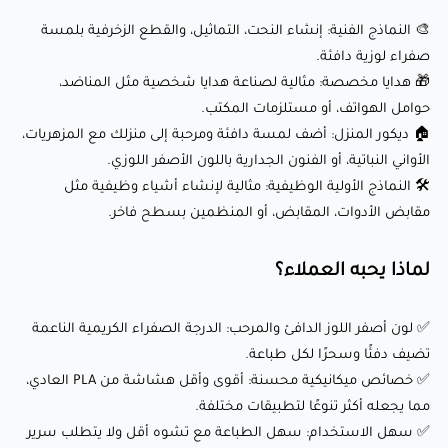
✅ خصائص ميكانيكية محسنة: أقوى وأقل هشاشة من PLA
🎨 النماذج الفنية: إنشاء النحت، التماثيل، والقطع الزخرفية بلمسة
صفراء لوزية دافئة.
العادي، مما يجعله أكثر تنوعًا لتطبيقات مختلفة.
🎁 هدايا مخصصة: مثالية لصناعة هدايا شخصية مثل المناضد،
✅ سهل الاستخدام: سهل الطباعة مع تشوه أقل ولا يتطلب
حوامل الهواتف، أو مستلزمات المكتب.
سرير طباعة مُسخّن، مما يجعله ودودًا للمبتدئين.
🏠 ديكور المنزل: أضف لمسة دافئة ومرحبة إلى منزلك مع المزهريات،
✅ توافق واسع: يعمل بسلاسة مع معظم الطابعات ثلاثية
الأواني النباتية، أو الفنون الجدارية باللون الأصفر اللوزي.
الأبعاد، بما في ذلك Creality وPrusa والمزيد.
🛠️ النماذج الأولية الوظيفية: مثالية لإنشاء أشياء وظيفية مثل
مقابض الأدوات، المقابض، أو المنظمين بسطح فاخر.
✅ جودة ثابتة: معروف بتحمل قطره الثابت والبثق السلس، مما
يضمن نتائج طباعة متسقة.
لماذا يحبه العملاء؟
✅ بكرة بلاستيكية: البكرة البلاستيكية خفيفة الوزن وقابلة لإعادة
الاستخدام، مما يجعلها مريحة لمعظم الطابعات ثلاثية الأبعاد
✅ لون أصفر اللوز الدافئ والمرحب: الدرجة الصفراء الكريمية الناعمة
دون الحاجة إلى محولات.
تضيف دفئًا وسحرًا لكل طباعة.
✅ خصائص ميكانيكية محسنة: أقوى وأقل هشاشة من PLA العادي،
مما يجعله أكثر تنوعًا لتطبيقات مختلفة.
ختامًا:
✅ سهل الاستخدام: سهل الطباعة مع تشوه أقل ولا يتطلب سرير