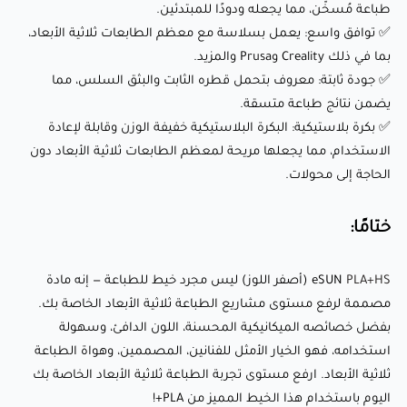
طباعة مُسخّن، مما يجعله ودودًا للمبتدئين.
PLA+HS
eSUN
(أصفر اللوز) ليس مجرد خيط للطباعة — إنه مادة
✅ توافق واسع: يعمل بسلاسة مع معظم الطابعات ثلاثية الأبعاد،
بما في ذلك Creality وPrusa والمزيد.
مصممة لرفع مستوى مشاريع الطباعة ثلاثية الأبعاد الخاصة بك.
✅ جودة ثابتة: معروف بتحمل قطره الثابت والبثق السلس، مما
بفضل خصائصه الميكانيكية المحسنة، اللون الدافئ، وسهولة
يضمن نتائج طباعة متسقة.
استخدامه، فهو الخيار الأمثل للفنانين، المصممين، وهواة الطباعة
✅ بكرة بلاستيكية: البكرة البلاستيكية خفيفة الوزن وقابلة لإعادة
ثلاثية الأبعاد. ارفع مستوى تجربة الطباعة ثلاثية الأبعاد الخاصة بك
الاستخدام، مما يجعلها مريحة لمعظم الطابعات ثلاثية الأبعاد دون
اليوم باستخدام هذا الخيط المميز من PLA+!
الحاجة إلى محولات.
ختامًا:
📰جدول مقارنة بين مواد الFDM
📊
البيانات الفنية
PLA+HS
eSUN
(أصفر اللوز) ليس مجرد خيط للطباعة — إنه مادة
مصممة لرفع مستوى مشاريع الطباعة ثلاثية الأبعاد الخاصة بك.
بفضل خصائصه الميكانيكية المحسنة، اللون الدافئ، وسهولة
استخدامه، فهو الخيار الأمثل للفنانين، المصممين، وهواة الطباعة
ثلاثية الأبعاد. ارفع مستوى تجربة الطباعة ثلاثية الأبعاد الخاصة بك
اليوم باستخدام هذا الخيط المميز من PLA+!