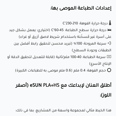
إعدادات الطباعة الموصى بها:
🎨 النماذج الفنية: إنشاء النحت، التماثيل، والقطع الزخرفية بلمسة
صفراء لوزية دافئة.
🌡️ درجة حرارة الفوهة: 210-230°C
🎁 هدايا مخصصة: مثالية لصناعة هدايا شخصية مثل المناضد،
🛌 درجة حرارة سطح الطباعة: 45-60°C (اختياري؛ يعمل بشكل جيد
على أسرة غير مُسخّنة باستخدام شريط لاصق أزرق أو غراء)
حوامل الهواتف، أو مستلزمات المكتب.
💨 سرعة المروحة: 100% (تبريد محسن لتحقيق رابط أفضل بين
🏠 ديكور المنزل: أضف لمسة دافئة ومرحبة إلى منزلك مع
الطبقات وجودة السطح)
المزهريات، الأواني النباتية، أو الفنون الجدارية باللون الأصفر اللوزي.
🏃‍♂️ سرعة الطباعة: 40-100 ملم/ثانية (قابلة للتعديل لتحقيق الدقة أو
🛠️ النماذج الأولية الوظيفية: مثالية لإنشاء أشياء وظيفية مثل
الإنتاج الأسرع)
⭕ حجم الفوهة: 0.4 ملم (0.6 ملم موصى به للطباعات الكبيرة)
مقابض الأدوات، المقابض، أو المنظمين بسطح فاخر.
أطلق العنان لإبداعك مع eSUN
PLA+HS
(أصفر
لماذا يحبه العملاء؟
اللوز):
✅ لون أصفر اللوز الدافئ والمرحب: الدرجة الصفراء الكريمية
هذا الخيط مثالي لمجموعة واسعة من المشاريع، بما في ذلك:
الناعمة تضيف دفئًا وسحرًا لكل طباعة.