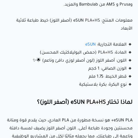
وPrusa و AMS من Bambulab والمزيد.
🔹 قوة ومتانة محسنتين:
PLA+HS
أقوى وأكثر متانة من PLA
معلومات المنتج: eSUN
PLA+HS
(أصفر اللوز) خيط طباعة ثلاثية
الأبعاد
العادي، مما يجعله مناسبًا لأجزاء وظيفية وقطع مستخدمة يوميًا.
🔹 لون أصفر اللوز الدافئ: درجة صفراء كريمية ناعمة مستوحاة من
🔸 العلامة التجارية:
eSUN
قشور اللوز، تضيف دفئًا وسحرًا لأي مشروع. 🌟✨
🔸 المادة:
PLA+HS
(حمض البوليلاكتيك المحسن)
🔹 سهولة الطباعة: يحتفظ بخصائص PLA الودية للمستخدم مع
🔸 اللون: أصفر اللوز (لون أصفر لوزي دافئ وناعم) 🌟✨
🔸 الوزن الصافي: 1 كجم
توفير التصاق أفضل بين الطبقات وتقليل الهشاشة.
🔸 قطر الخيط: 1.75 ملم
🔹 تشوه أقل: استقرار بُعدي ممتاز يضمن طباعة سلسة ودقيقة
🔸 نوع البكرة: بكرة بلاستيكية
حتى للتصاميم المعقدة.
🔹 سطح أملس: ينتج طباعة عالية الجودة بمظهر احترافي
لماذا تختار eSUN
PLA+HS
(أصفر اللوز)؟
ومصقول، مما يتطلب معالجة نهائية قليلة.
eSUN PLA+ هو نسخة مطورة من PLA العادي، حيث يقدم قوة ومتانة
محسنتين وجودة طباعة أعلى. اللون أصفر اللوز يضيف لمسة دافئة
إعدادات الطباعة الموصى بها:
وناعمة إلى طباعتك، مما يجعله مثاليًا لكل من المشاريع الوظيفية