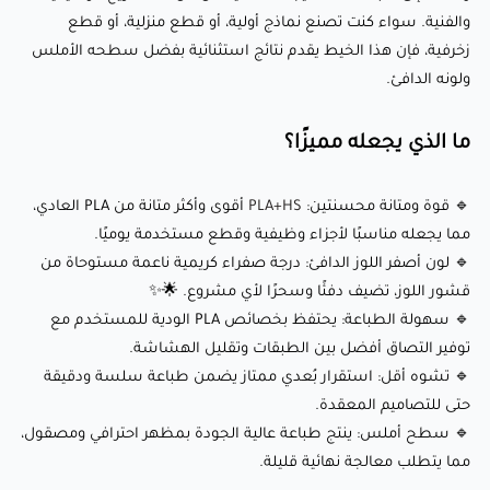
والفنية. سواء كنت تصنع نماذج أولية، أو قطع منزلية، أو قطع
🌡️ درجة حرارة الفوهة: 210-230°C
زخرفية، فإن هذا الخيط يقدم نتائج استثنائية بفضل سطحه الأملس
🛌 درجة حرارة سطح الطباعة: 45-60°C (اختياري؛ يعمل بشكل جيد
ولونه الدافئ.
على أسرة غير مُسخّنة باستخدام شريط لاصق أزرق أو غراء)
ما الذي يجعله مميزًا؟
💨 سرعة المروحة: 100% (تبريد محسن لتحقيق رابط أفضل بين
الطبقات وجودة السطح)
🔹 قوة ومتانة محسنتين:
PLA+HS
أقوى وأكثر متانة من PLA العادي،
🏃‍♂️ سرعة الطباعة: 40-100 ملم/ثانية (قابلة للتعديل لتحقيق الدقة
مما يجعله مناسبًا لأجزاء وظيفية وقطع مستخدمة يوميًا.
أو الإنتاج الأسرع)
🔹 لون أصفر اللوز الدافئ: درجة صفراء كريمية ناعمة مستوحاة من
⭕ حجم الفوهة: 0.4 ملم (0.6 ملم موصى به للطباعات الكبيرة)
قشور اللوز، تضيف دفئًا وسحرًا لأي مشروع. 🌟✨
🔹 سهولة الطباعة: يحتفظ بخصائص PLA الودية للمستخدم مع
توفير التصاق أفضل بين الطبقات وتقليل الهشاشة.
أطلق العنان لإبداعك مع eSUN
PLA+HS
(أصفر
🔹 تشوه أقل: استقرار بُعدي ممتاز يضمن طباعة سلسة ودقيقة
اللوز):
حتى للتصاميم المعقدة.
🔹 سطح أملس: ينتج طباعة عالية الجودة بمظهر احترافي ومصقول،
مما يتطلب معالجة نهائية قليلة.
هذا الخيط مثالي لمجموعة واسعة من المشاريع، بما في ذلك: