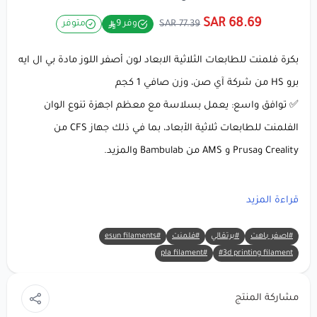
68.69 SAR
77.39 SAR
وفر 9
متوفر
بكرة فلمنت للطابعات الثلاثية الابعاد لون أصفر اللوز مادة بي ال ايه
برو HS من شركة آي صن، وزن صافي 1 كجم
✅ توافق واسع: يعمل بسلاسة مع معظم اجهزة تنوع الوان
الفلمنت للطابعات ثلاثية الأبعاد، بما في ذلك جهاز CFS من
Creality وPrusa و AMS من Bambulab والمزيد.
معلومات المنتج: eSUN
PLA+HS
(أصفر اللوز) خيط طباعة ثلاثية
قراءة المزيد
الأبعاد
#اصفر باهت
#برتقالي
#فلمنت
#esun filaments
#pla filament
#3d printing filament
🔸 العلامة التجارية:
eSUN
🔸 المادة:
PLA+HS
(حمض البوليلاكتيك المحسن)
مشاركة المنتج
🔸 اللون: أصفر اللوز (لون أصفر لوزي دافئ وناعم) 🌟✨