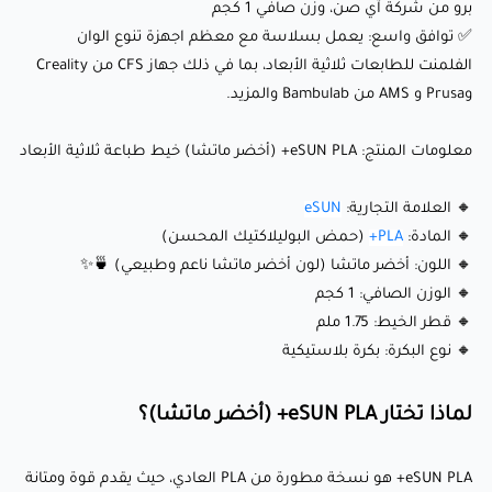
برو من شركة آي صن، وزن صافي 1 كجم
ما الذي يجعله مميزًا؟
✅ توافق واسع: يعمل بسلاسة مع معظم اجهزة تنوع الوان
الفلمنت للطابعات ثلاثية الأبعاد، بما في ذلك جهاز CFS من Creality
وPrusa و AMS من Bambulab والمزيد.
🔹 قوة ومتانة محسنتين: PLA+ أقوى وأكثر متانة من PLA العادي،
مما يجعله مناسبًا لأجزاء وظيفية وقطع مستخدمة يوميًا.
معلومات المنتج: eSUN PLA+ (أخضر ماتشا) خيط طباعة ثلاثية الأبعاد
🔹 لون أخضر ماتشا طبيعي: درجة خضراء أرضية مستوحاة من
🔸 العلامة التجارية:
eSUN
شاي الماتشا، تضيف لمسة هادئة وطبيعية لأي مشروع. 🍵✨
🔸 المادة:
PLA+
(حمض البوليلاكتيك المحسن)
🔹 سهولة الطباعة: يحتفظ بخصائص PLA الودية للمستخدم مع
🔸 اللون: أخضر ماتشا (لون أخضر ماتشا ناعم وطبيعي) 🍵✨
توفير التصاق أفضل بين الطبقات وتقليل الهشاشة.
🔸 الوزن الصافي: 1 كجم
🔹 تشوه أقل: استقرار بُعدي ممتاز يضمن طباعة سلسة ودقيقة
🔸 قطر الخيط: 1.75 ملم
🔸 نوع البكرة: بكرة بلاستيكية
حتى للتصاميم المعقدة.
🔹 سطح أملس: ينتج طباعة عالية الجودة بمظهر احترافي
لماذا تختار eSUN PLA+ (أخضر ماتشا)؟
ومصقول، مما يتطلب معالجة نهائية قليلة.
eSUN PLA+ هو نسخة مطورة من PLA العادي، حيث يقدم قوة ومتانة