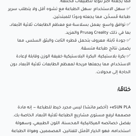
مما يجعله أكثر تنوعًا لتطبيقات مختلفة.
ختامًا:
✅ سهل الاستخدام: سهل الطباعة مع تشوه أقل ولا يتطلب سرير
طباعة مُسخّن، مما يجعله ودودًا للمبتدئين.
✅ توافق واسع: يعمل بسلاسة مع معظم الطابعات ثلاثية الأبعاد،
eSUN PLA+ (أخضر ماتشا) ليس مجرد خيط للطباعة — إنه مادة
بما في ذلك Creality وPrusa والمزيد.
مصممة لرفع مستوى مشاريع الطباعة ثلاثية الأبعاد الخاصة بك.
✅ جودة ثابتة: معروف بتحمل قطره الثابت والبثق السلس، مما
يضمن نتائج طباعة متسقة.
بفضل خصائصه الميكانيكية المحسنة، اللون الطبيعي، وسهولة
✅ بكرة بلاستيكية: البكرة البلاستيكية خفيفة الوزن وقابلة لإعادة
استخدامه، فهو الخيار الأمثل للفنانين، المصممين، وهواة الطباعة
الاستخدام، مما يجعلها مريحة لمعظم الطابعات ثلاثية الأبعاد دون
ثلاثية الأبعاد. ارفع مستوى تجربة الطباعة ثلاثية الأبعاد الخاصة بك
الحاجة إلى محولات.
اليوم باستخدام هذا الخيط المميز من PLA+!
ختامًا:
📰جدول مقارنة بين مواد الFDM
📊
البيانات الفنية
eSUN PLA+ (أخضر ماتشا) ليس مجرد خيط للطباعة — إنه مادة
مصممة لرفع مستوى مشاريع الطباعة ثلاثية الأبعاد الخاصة بك.
بفضل خصائصه الميكانيكية المحسنة، اللون الطبيعي، وسهولة
استخدامه، فهو الخيار الأمثل للفنانين، المصممين، وهواة الطباعة