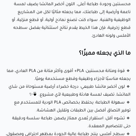
إعدادات الطباعة الموصى بها:
محسنتين وجودة طباعة أعلى. اللون أخضر الماتشا يضيف لمسة
ناعمة وأرضية إلى طباعتك، مما يجعله مثاليًا لكل من المشاريع
الوظيفية والفنية. سواء كنت تصنع نماذج أولية، أو قطع منزلية، أو
🌡️ درجة حرارة الفوهة: 210-230°C
قطع زخرفية، فإن هذا الخيط يقدم نتائج استثنائية بفضل سطحه
🛌 درجة حرارة سطح الطباعة: 45-60°C (اختياري؛ يعمل بشكل جيد
الأملس ولونه الهادئ.
على أسرة غير مُسخّنة باستخدام شريط لاصق أزرق أو غراء)
💨 سرعة المروحة: 100% (تبريد محسن لتحقيق رابط أفضل بين
ما الذي يجعله مميزًا؟
الطبقات وجودة السطح)
🏃‍♂️ سرعة الطباعة: 40-100 ملم/ثانية (قابلة للتعديل لتحقيق الدقة
🔹 قوة ومتانة محسنتين: PLA+ أقوى وأكثر متانة من PLA العادي، مما
يجعله مناسبًا لأجزاء وظيفية وقطع مستخدمة يوميًا.
أو الإنتاج الأسرع)
🔹 لون أخضر ماتشا طبيعي: درجة خضراء أرضية مستوحاة من شاي
⭕ حجم الفوهة: 0.4 ملم (0.6 ملم موصى به للطباعات الكبيرة)
الماتشا، تضيف لمسة هادئة وطبيعية لأي مشروع. 🍵✨
🔹 سهولة الطباعة: يحتفظ بخصائص PLA الودية للمستخدم مع
أطلق العنان لإبداعك مع eSUN PLA+ (أخضر
توفير التصاق أفضل بين الطبقات وتقليل الهشاشة.
🔹 تشوه أقل: استقرار بُعدي ممتاز يضمن طباعة سلسة ودقيقة
ماتشا):
حتى للتصاميم المعقدة.
🔹 سطح أملس: ينتج طباعة عالية الجودة بمظهر احترافي ومصقول،