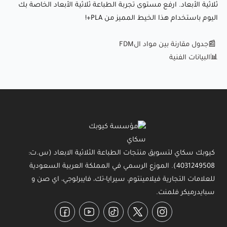
ثلاثية الأبعاد. ارفع مستوى تجربة الطباعة ثلاثية الأبعاد الخاصة بك
اليوم باستخدام هذا الخيط المميز من PLA+!
📰جدول مقارنة بين مواد الFDM
📊
البيانات الفنية
كيوبك سكاي لتسويق منتجات الطباعة الثلاثية الابعاد (س.ت:
4031249508). الموزع الرسمي في المملكة العربية السعودية
للعلامات التجارية فيلامينتوم، سيرايا-تك، فايبرلوجي، اي صن و
سبايدرميكر فلمنت.
Facebook
YouTube
TikTok
Twitter
Instagram