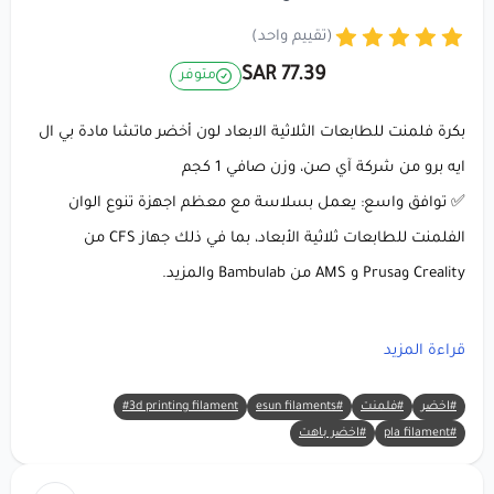
(تقييم واحد)
77.39 SAR
متوفر
بكرة فلمنت للطابعات الثلاثية الابعاد لون أخضر ماتشا مادة بي ال
ايه برو من شركة آي صن، وزن صافي 1 كجم
✅ توافق واسع: يعمل بسلاسة مع معظم اجهزة تنوع الوان
الفلمنت للطابعات ثلاثية الأبعاد، بما في ذلك جهاز CFS من
Creality وPrusa و AMS من Bambulab والمزيد.
معلومات المنتج: eSUN PLA+ (أخضر ماتشا) خيط طباعة ثلاثية
قراءة المزيد
الأبعاد
#اخضر
#فلمنت
#esun filaments
#3d printing filament
#pla filament
#اخضر باهت
🔸 العلامة التجارية:
eSUN
🔸 المادة:
PLA+
(حمض البوليلاكتيك المحسن)