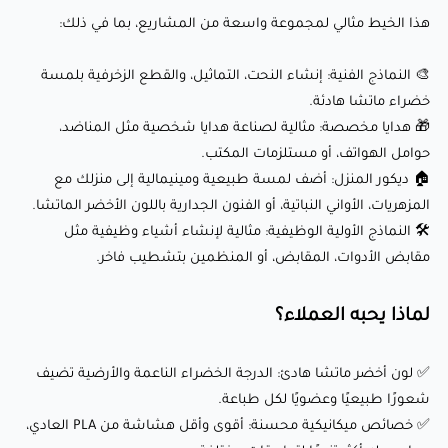
هذا الخيط مثالي لمجموعة واسعة من المشاريع، بما في ذلك:
✅ لون أخضر ماتشا هادئ: الدرجة الخضراء الناعمة والأرضية تضيف
شعورًا طبيعيًا وعضويًا لكل طباعة.
🎨 النماذج الفنية: إنشاء النحت، التماثيل، والقطع الزخرفية بلمسة
✅ خصائص ميكانيكية محسنة: أقوى وأقل هشاشة من PLA
خضراء ماتشا هادئة.
العادي، مما يجعله أكثر تنوعًا لتطبيقات مختلفة.
🎁 هدايا مخصصة: مثالية لصناعة هدايا شخصية مثل المناضد،
حوامل الهواتف، أو مستلزمات المكتب.
✅ سهل الاستخدام: سهل الطباعة مع تشوه أقل ولا يتطلب
🏠 ديكور المنزل: أضف لمسة طبيعية ومينيمالية إلى منزلك مع
سرير طباعة مُسخّن، مما يجعله ودودًا للمبتدئين.
المزهريات، الأواني النباتية، أو الفنون الجدارية باللون الأخضر الماتشا.
✅ توافق واسع: يعمل بسلاسة مع معظم الطابعات ثلاثية
🛠️ النماذج الأولية الوظيفية: مثالية لإنشاء أشياء وظيفية مثل
الأبعاد، بما في ذلك Creality وPrusa والمزيد.
مقابض الأدوات، المقابض، أو المنظمين بتشطيب فاخر.
✅ جودة ثابتة: معروف بتحمل قطره الثابت والبثق السلس، مما
لماذا يحبه العملاء؟
يضمن نتائج طباعة متسقة.
✅ بكرة بلاستيكية: البكرة البلاستيكية خفيفة الوزن وقابلة لإعادة
✅ لون أخضر ماتشا هادئ: الدرجة الخضراء الناعمة والأرضية تضيف
الاستخدام، مما يجعلها مريحة لمعظم الطابعات ثلاثية الأبعاد
شعورًا طبيعيًا وعضويًا لكل طباعة.
دون الحاجة إلى محولات.
✅ خصائص ميكانيكية محسنة: أقوى وأقل هشاشة من PLA العادي،