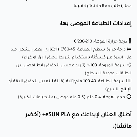
مما يتطلب معالجة نهائية قليلة.
هذا الخيط مثالي لمجموعة واسعة من المشاريع، بما في ذلك:
إعدادات الطباعة الموصى بها:
🎨 النماذج الفنية: إنشاء النحت، التماثيل، والقطع الزخرفية بلمسة
خضراء ماتشا هادئة.
🌡️ درجة حرارة الفوهة: 210-230°C
🎁 هدايا مخصصة: مثالية لصناعة هدايا شخصية مثل المناضد،
🛌 درجة حرارة سطح الطباعة: 45-60°C (اختياري؛ يعمل بشكل جيد
حوامل الهواتف، أو مستلزمات المكتب.
على أسرة غير مُسخّنة باستخدام شريط لاصق أزرق أو غراء)
💨 سرعة المروحة: 100% (تبريد محسن لتحقيق رابط أفضل بين
🏠 ديكور المنزل: أضف لمسة طبيعية ومينيمالية إلى منزلك مع
الطبقات وجودة السطح)
المزهريات، الأواني النباتية، أو الفنون الجدارية باللون الأخضر
🏃‍♂️ سرعة الطباعة: 40-100 ملم/ثانية (قابلة للتعديل لتحقيق الدقة أو
الماتشا.
الإنتاج الأسرع)
🛠️ النماذج الأولية الوظيفية: مثالية لإنشاء أشياء وظيفية مثل
⭕ حجم الفوهة: 0.4 ملم (0.6 ملم موصى به للطباعات الكبيرة)
مقابض الأدوات، المقابض، أو المنظمين بتشطيب فاخر.
أطلق العنان لإبداعك مع eSUN PLA+ (أخضر
لماذا يحبه العملاء؟
ماتشا):