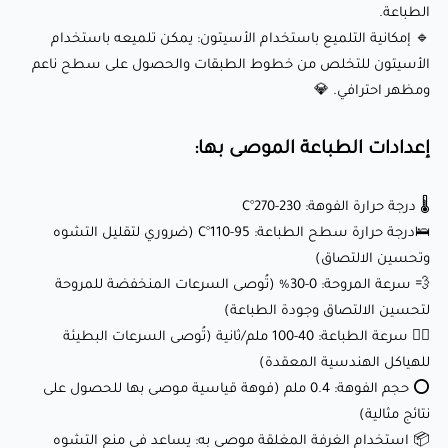
⭕ حجم الفوهة: 0.4 ملم (فوهة قياسية موصى بها للحصول على
الطباعة.
نتائج مثالية)
🔹 إمكانية التلميع باستخدام الأسيتون: يمكن تلميعه باستخدام
📦 استخدام الغرفة المغلقة موصى به: يساعد في منع التشوه
الأسيتون للتخلص من خطوط الطبقات والحصول على سطح ناعم
ومظهر احترافي. 💎
وتحسين جودة الطباعة بشكل عام، خاصة للنماذج الكبيرة أو
المعقدة.
إعدادات الطباعة الموصى بها:
أطلق العنان لإبداعك مع eSUN ABS+ (أصفر):
🌡️ درجة حرارة الفوهة: 230-270°C
🛌درجة حرارة سطح الطباعة: 95-110°C (ضروري لتقليل التشوه
وتحسين الالتصاق)
هذا الخيط مثالي لمجموعة واسعة من المشاريع، بما في ذلك:
💨 سرعة المروحة: 0-30% (تُوصى السرعات المنخفضة للمروحة
🛠️ الأجزاء الوظيفية: طباعة تروس قوية، أقواس، مقابض أدوات،
لتحسين الالتصاق وجودة الطباعة)
وأجزاء أخرى ذات حمل زائد مع قوة محسنة ومتانة.
🏃‍♂️ سرعة الطباعة: 40-100 ملم/ثانية (تُوصى السرعات البطيئة
🚗 مكونات السيارات: إنشاء أجزاء متينة ومقاومة للحرارة
للهياكل الهندسية المعقدة)
⭕ حجم الفوهة: 0.4 ملم (فوهة قياسية موصى بها للحصول على
لتطبيقات السيارات، مثل الأقواس أو الحافظات.
نتائج مثالية)
🎁 هدايا مخصصة: اصنع هدايا شخصية مثل السلاسل المفاتيح،
📦 استخدام الغرفة المغلقة موصى به: يساعد في منع التشوه