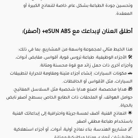
حوامل الهواتف، أو الملحقات ذات الطابع الخاص بسطح أصفر
وتحسين جودة الطباعة بشكل عام، خاصة للنماذج الكبيرة أو
نابض بالحياة.
المعقدة.
🌟 النماذج الفنية: أضف لمسة جريئة واحترافية إلى إبداعاتك الفنية
أطلق العنان لإبداعك مع eSUN ABS+ (أصفر):
باستخدام طباعة مطفي أصفر.
🌌 مشاريع الهندسة: بناء نماذج أولية، أدوات، أو أجزاء استهلاكية
هذا الخيط مثالي لمجموعة واسعة من المشاريع، بما في ذلك:
نهائية بثبات أبعادي ومزايا ميكانيكية ممتازة.
🛠️ الأجزاء الوظيفية: طباعة تروس قوية، أقواس، مقابض أدوات،
وأجزاء أخرى ذات حمل زائد مع قوة محسنة ومتانة.
لماذا يحبه العملاء؟
🚗 مكونات السيارات: إنشاء أجزاء متينة ومقاومة للحرارة لتطبيقات
السيارات، مثل الأقواس أو الحافظات.
🎁 هدايا مخصصة: اصنع هدايا شخصية مثل السلاسل المفاتيح،
✅ عالية القوة والمتانة: توفر طباعة متينة وطويلة الأمد، مثالية
حوامل الهواتف، أو الملحقات ذات الطابع الخاص بسطح أصفر نابض
للتطبيقات الوظيفية والصناعية. ⚡
بالحياة.
✅ تقليل التشوه: انخفاض نسبة الانكماش يقلل من خطر فشل
🌟 النماذج الفنية: أضف لمسة جريئة واحترافية إلى إبداعاتك الفنية
باستخدام طباعة مطفي أصفر.
الطباعة، حتى بالنسبة للنماذج الكبيرة أو المعقدة. 📐
🌌 مشاريع الهندسة: بناء نماذج أولية، أدوات، أو أجزاء استهلاكية
✅ مقاومة الحرارة: تتحمل درجات الحرارة المعتدلة، مما يجعلها
نهائية بثبات أبعادي ومزايا ميكانيكية ممتازة.