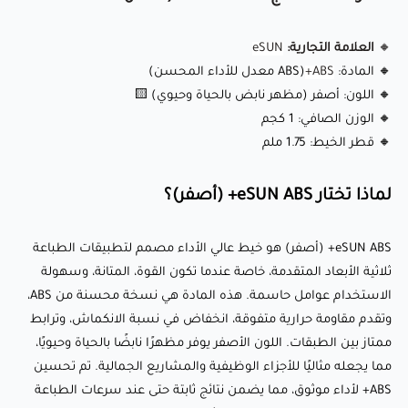
🔹 عالية الصلابة ومقاومة الصدمات: مصمم للتعامل مع
🔸
العلامة التجارية:
eSUN
التطبيقات عالية الإجهاد، مما يجعله مثاليًا للطباعة المتينة والقوية.
🔸 المادة:
ABS+
(ABS معدل للأداء المحسن)
⚡
🔸 اللون: أصفر (مظهر نابض بالحياة وحيوي) 🟨
🔹 انخفاض نسبة الانكماش: يُظهر انكماشًا ضئيلًا أثناء الطباعة،
🔸 الوزن الصافي: 1 كجم
مما يقلل من خطر التشوه والتشقق. 📐
🔸 قطر الخيط: 1.75 ملم
🔹 مقاومة الحرارة: مع درجة تشوه حراري تبلغ 73°C تحت ضغط
لماذا تختار eSUN ABS+ (أصفر)؟
0.45MPa، يمكن لهذه المادة تحمل البيئات ذات الحرارة المعتدلة.
🔥
eSUN ABS+ (أصفر) هو خيط عالي الأداء مصمم لتطبيقات الطباعة
🔹 رائحة منخفضة: يحتوي على مكونات منخفضة التطاير العضوي
ثلاثية الأبعاد المتقدمة، خاصة عندما تكون القوة، المتانة، وسهولة
(VOC)، مما يقلل الروائح غير المرغوب فيها أثناء الطباعة لتجربة
الاستخدام عوامل حاسمة. هذه المادة هي نسخة محسنة من ABS،
أكثر راحة. 🌬️
وتقدم مقاومة حرارية متفوقة، انخفاض في نسبة الانكماش، وترابط
ممتاز بين الطبقات. اللون الأصفر يوفر مظهرًا نابضًا بالحياة وحيويًا،
🔹 قابلية طباعة ممتازة: مُحسَّن لضمان البثق المستمر، تقليل
مما يجعله مثاليًا للأجزاء الوظيفية والمشاريع الجمالية. تم تحسين
التسريبات، والأداء الموثوق عبر مجموعة متنوعة من إعدادات
ABS+ لأداء موثوق، مما يضمن نتائج ثابتة حتى عند سرعات الطباعة
الطباعة.