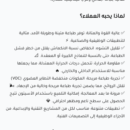
مناسبة للاستخدام الداخلي والخارجي. 🔥
✅ تجربة طباعة مريحة: المكونات منخفضة التطاير العضوي (VOC)
لماذا يحبه العملاء؟
تقلل الروائح، مما يضمن تجربة طباعة مريحة وخالية من الإجهاد. 🌬️
✅ مرونة ما بعد المعالجة: إمكانية التلميع باستخدام الأسيتون
✅ عالية القوة والمتانة: توفر طباعة متينة وطويلة الأمد، مثالية
للتطبيقات الوظيفية والصناعية. ⚡
تتيح الحصول على سطح ناعم ومظهر احترافي. 💎
✅ تقليل التشوه: انخفاض نسبة الانكماش يقلل من خطر فشل
✅ تطبيقات متنوعة: مناسب لكل من المشاريع التقنية والإبداعية،
الطباعة، حتى بالنسبة للنماذج الكبيرة أو المعقدة. 📐
من الأجزاء الوظيفية إلى التصميمات الفنية.
✅ مقاومة الحرارة: تتحمل درجات الحرارة المعتدلة، مما يجعلها
مناسبة للاستخدام الداخلي والخارجي. 🔥
ملاحظات مهمة للحصول على أفضل النتائج:
✅ تجربة طباعة مريحة: المكونات منخفضة التطاير العضوي (VOC)
تقلل الروائح، مما يضمن تجربة طباعة مريحة وخالية من الإجهاد. 🌬️
✅ مرونة ما بعد المعالجة: إمكانية التلميع باستخدام الأسيتون تتيح
📝 إدارة الانكماش: ABS+ لديه معدل انكماش أعلى نسبيًا مقارنة
الحصول على سطح ناعم ومظهر احترافي. 💎
بالمواد الأخرى. لتقليل التشوه والتشقق، تأكد من توفير العزل
✅ تطبيقات متنوعة: مناسب لكل من المشاريع التقنية والإبداعية، من
الأجزاء الوظيفية إلى التصميمات الفنية.
الحراري المناسب أثناء الطباعة. يُوصى باستخدام طابعة ذات غرفة
مغلقة.