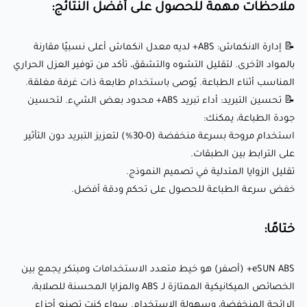
ملاحظات مهمة للحصول على أفضل النتائج:
📝 تحسين التبريد: أداء تبريد ABS+ محدود بعض الشيء. لتحسين
جودة الطباعة، يمكنك:
📝 إدارة الانكماش: ABS+ لديه معدل انكماش أعلى نسبيًا مقارنة
استخدام مروحة بسرعة منخفضة (0-30%) لتعزيز التبريد
بالمواد الأخرى. لتقليل التشوه والتشقق، تأكد من توفير العزل الحراري
دون التأثير على الترابط بين الطبقات.
المناسب أثناء الطباعة. يُوصى باستخدام طابعة ذات غرفة مغلقة.
تقليل الزوايا المتدلية في تصميم النموذج.
📝 تحسين التبريد: أداء تبريد ABS+ محدود بعض الشيء. لتحسين
جودة الطباعة، يمكنك:
خفض سرعة الطباعة للحصول على تحكم ودقة أفضل.
استخدام مروحة بسرعة منخفضة (0-30%) لتعزيز التبريد دون التأثير
على الترابط بين الطبقات.
ختامًا:
تقليل الزوايا المتدلية في تصميم النموذج.
خفض سرعة الطباعة للحصول على تحكم ودقة أفضل.
eSUN ABS+ (أصفر) هو خيط متعدد الاستخدامات ومبتكر يجمع
ختامًا:
بين الخصائص الميكانيكية الممتازة لـ ABS والمزايا المحسنة
للصلابة، الرائحة المنخفضة، وسهولة الاستخدام. سواء كنت
eSUN ABS+ (أصفر) هو خيط متعدد الاستخدامات ومبتكر يجمع بين
تصنع أجزاء وظيفية، مكونات سيارات، أو نماذج فنية، فإن هذا
الخصائص الميكانيكية الممتازة لـ ABS والمزايا المحسنة للصلابة،
الخيط يقدم نتائج احترافية بسطح مطفي أصفر نابض بالحياة.
الرائحة المنخفضة، وسهولة الاستخدام. سواء كنت تصنع أجزاء