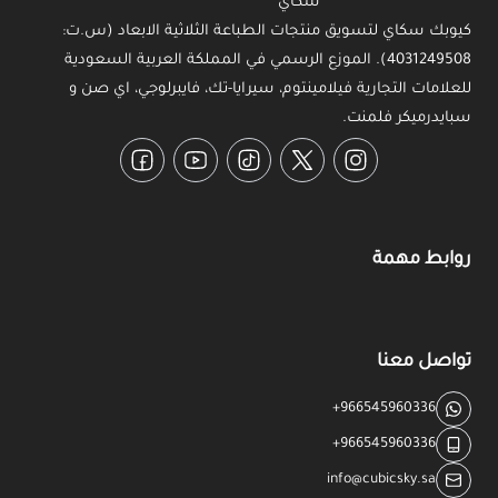
كيوبك سكاي لتسويق منتجات الطباعة الثلاثية الابعاد (س.ت:
4031249508). الموزع الرسمي في المملكة العربية السعودية
للعلامات التجارية فيلامينتوم، سيرايا-تك، فايبرلوجي، اي صن و
سبايدرميكر فلمنت.
Facebook
YouTube
TikTok
Twitter
Instagram
روابط مهمة
تواصل معنا
+966545960336
+966545960336
info@cubicsky.sa