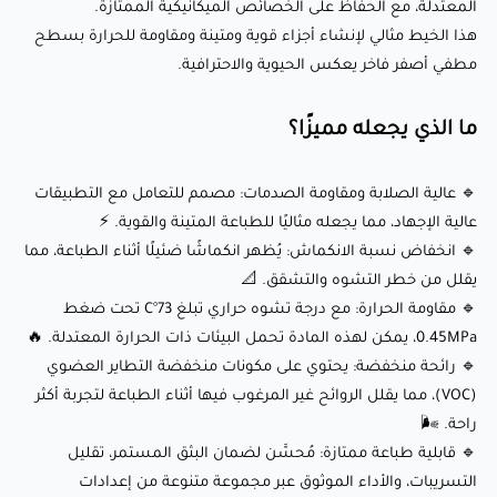
المعتدلة، مع الحفاظ على الخصائص الميكانيكية الممتازة.
🔹 إمكانية التلميع باستخدام الأسيتون: يمكن تلميعه باستخدام
هذا الخيط مثالي لإنشاء أجزاء قوية ومتينة ومقاومة للحرارة بسطح
مطفي أصفر فاخر يعكس الحيوية والاحترافية.
الأسيتون للتخلص من خطوط الطبقات والحصول على سطح
ناعم ومظهر احترافي. 💎
ما الذي يجعله مميزًا؟
إعدادات الطباعة الموصى بها:
🔹 عالية الصلابة ومقاومة الصدمات: مصمم للتعامل مع التطبيقات
عالية الإجهاد، مما يجعله مثاليًا للطباعة المتينة والقوية. ⚡
🌡️ درجة حرارة الفوهة: 230-270°C
🔹 انخفاض نسبة الانكماش: يُظهر انكماشًا ضئيلًا أثناء الطباعة، مما
يقلل من خطر التشوه والتشقق. 📐
🛌درجة حرارة سطح الطباعة: 95-110°C (ضروري لتقليل التشوه
🔹 مقاومة الحرارة: مع درجة تشوه حراري تبلغ 73°C تحت ضغط
وتحسين الالتصاق)
0.45MPa، يمكن لهذه المادة تحمل البيئات ذات الحرارة المعتدلة. 🔥
💨 سرعة المروحة: 0-30% (تُوصى السرعات المنخفضة للمروحة
🔹 رائحة منخفضة: يحتوي على مكونات منخفضة التطاير العضوي
لتحسين الالتصاق وجودة الطباعة)
(VOC)، مما يقلل الروائح غير المرغوب فيها أثناء الطباعة لتجربة أكثر
راحة. 🌬️
🏃‍♂️ سرعة الطباعة: 40-100 ملم/ثانية (تُوصى السرعات البطيئة
🔹 قابلية طباعة ممتازة: مُحسَّن لضمان البثق المستمر، تقليل
للهياكل الهندسية المعقدة)
التسريبات، والأداء الموثوق عبر مجموعة متنوعة من إعدادات