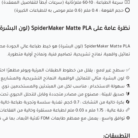
🏃‍♂️
سرعة الطباعة
: 10-60 ملم/ثانية (سرعات أبطأ للتفاصيل المعقدة)
⭕
حجم الفوهة
: 0.4 ملم (0.6 ملم موصى به للطباعات الكبيرة)
نظرة عامة على SpiderMaker Matte PLA (لون البشرة):
SpiderMaker Matte PLA (لون البشرة) هو خيط طباعة 
تماثيل واقعية، نماذج تشريحية، تصاميم فنية، ونماذج أولية متطورة.
✅
سطح غير لامع
: يقلل من خطوط الطبقات المرئية ويوفر مظهرًا احتر
💠
لون البشرة
: مثالي للتماثيل الواقعية، النماذج التشريحية، والمشار
⚗
سهولة الاستخدام
: مناسب لكل من المبتدئين والمستخدمين ذوي ال
🔰
صديق للبيئة
: مصنوع من مصادر متجددة وقابل للتحلل الحيوي تحت
🔄
بكرة خالية من التشابك
: 0.7 كجم، تغذية سلسة وتجربة طباعة خالية من الانسدادات.
📏
دقة عالية
: 1.75 ملم ± 0.03 ملم لطباعة مستقرة وخالية من الفقاعات.
⚙
توافق واسع
: يعمل مع معظم طابعات FDM ثلاثية الأبعاد، بما في ذلك Creality وPrusa والمزيد.
التطبيقات: