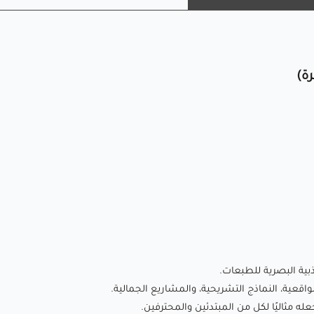
الجاذبية البصرية للطبعات.
🔹
لون البشرة الناعم
: درجة محايدة تشبه لون البشرة، مثالية
للتماثيل الواقعية، النماذج التشريحية، والمشاريع الجمالية.
🔹
سهولة الطباعة
: PLA معروف بطبيعته الودية للمستخدمين،
مما يجعله مثاليًا لكل من المبتدئين والمحترفين.
🔹
انخفاض الانحناء والالتصاق الممتاز بالسرير
: يضمن طباعة
مستقرة وموثوقة مع مشاكل أقل.
🔹
طباعة خالية من الرائحة
: تجربة طباعة مريحة ومنخفضة الرائحة
أثناء التشكيل الحراري.
🔹
مادة صديقة للبيئة
: مصنوعة من مصادر متجددة مثل نشا الذرة
أو قصب السكر، مما يجعلها قابلة للتحلل الحيوي تحت ظروف
التسميد الصناعي.
اذبية البصرية للطبعات.
🔹
متوافق مع معظم طابعات FDM ثلاثية الأبعاد
: يعمل بسلاسة
لواقعية، النماذج التشريحية، والمشاريع الجمالية.
مع العلامات التجارية الشهيرة مثل Creality وPrusa وEnder