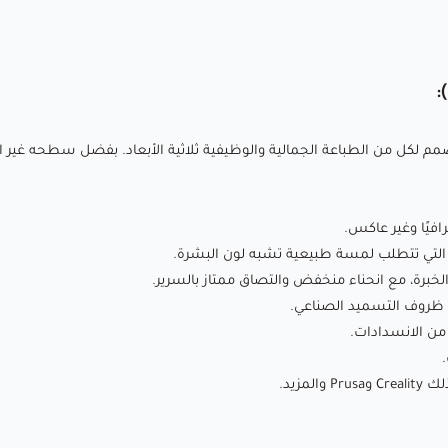
🛏️
درجة حرارة
سطح الطباعة : 45-60°C (يوصى باستخدام رذاذ
لاصق لتحسين الالتصاق)
💨
سرعة المروحة
: 100% (التبريد الكامل يحسن جودة السطح
والتفاصيل)
عالي الجودة مصمم لكل من الطباعة الجمالية والوظيفية ثلاثية الأبعاد. بفضل سطحه 
🏃‍♂️
سرعة الطباعة
: 10-60 ملم/ثانية (سرعات أبطأ للتفاصيل
المعقدة)
⭕
حجم الفوهة
: 0.4 ملم (0.6 ملم موصى به للطباعات الكبيرة)
افيًا وغير عاكس.
يع التي تتطلب لمسة طبيعية تشبه لون البشرة.
خبرة، مع انحناء منخفض والتصاق ممتاز بالسرير.
نظرة عامة على SpiderMaker Matte PLA (لون
 ظروف التسميد الصناعي.
البشرة):
SpiderMaker Matte PLA (لون البشرة) هو خيط طباعة عالي
الجودة مصمم لكل من الطباعة الجمالية والوظيفية ثلاثية الأبعاد.