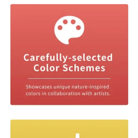
إكسسوارات Cosplay والدعائم المخصصة
الأجزاء الوظيفية بسطح فاخر وغير لامع
مع سطحه غير اللامع، لونه المحايد الذي يشبه لون البشرة،
وخصائصه الودية للمستخدمين، يعتبر SpiderMaker Matte PLA
(لون البشرة) اختيارًا ممتازًا لكل من المشاريع الفنية والعملية في
الطباعة ثلاثية الأبعاد.
📰جدول مقارنة بين مواد الFDM
📊البيانات الفنية