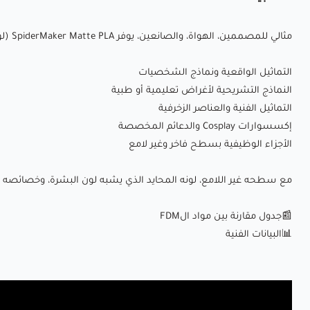
مثالي للمصممين، الهواة، والصانعين، يوفر SpiderMaker Matte PLA (لون البشرة) جماليات استثنائية وسهولة استخدام. هو الخيار الأمثل لـ:
التماثيل الواقعية ونماذج الشخصيات
النماذج التشريحية لأغراض تعليمية أو طبية
التماثيل الفنية والعناصر الزخرفية
إكسسوارات Cosplay والدعائم المخصصة
الأجزاء الوظيفية بسطح فاخر وغير لامع
مع سطحه غير اللامع، لونه المحايد الذي يشبه لون البشرة، وخصائصه الودية للمستخدمين، يعتبر SpiderMaker Matte PLA (لون البشرة) اختيارًا ممتازًا لكل 
📰جدول مقارنة بين مواد الFDM
📊البيانات الفنية