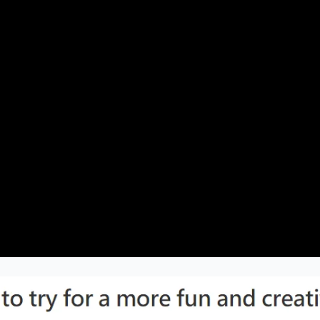
📏
دقة عالية
: 1.75 ملم ± 0.03 ملم لطباعة مستقرة وخالية من
الفقاعات.
⚙
توافق واسع
: يعمل مع معظم طابعات FDM ثلاثية الأبعاد، بما
في ذلك Creality وPrusa والمزيد.
التطبيقات:
مثالي للمصممين، الهواة، والصانعين، يوفر SpiderMaker Matte
PLA (لون البشرة) جماليات استثنائية وسهولة استخدام. هو الخيار
الأمثل لـ:
التماثيل الواقعية ونماذج الشخصيات
النماذج التشريحية لأغراض تعليمية أو طبية
التماثيل الفنية والعناصر الزخرفية