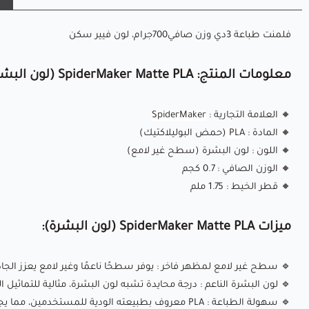
فلمنت طباعة 3دي وزن صافي700جرام، لون فيير سكن
معلومات المنتج: SpiderMaker Matte PLA (لون البشرة)
🔸
العلامة التجارية
:
SpiderMaker
🔸
المادة
:
PLA
(حمض البوليلاكتيك)
🔸
اللون
: لون البشرة (سطح غير لامع)
🔸
الوزن الصافي
: 0.7 كجم
🔸
قطر الخيط
: 1.75 ملم
ميزات SpiderMaker Matte PLA (لون البشرة):
🔹
سطح غير لامع لمظهر فاخر
: يوفر سطحًا ناعمًا وغير لامع يعزز الج
🔹
لون البشرة الناعم
: درجة محايدة تشبه لون البشرة، مثالية للتماثيل ا
🔹
سهولة الطباعة
: PLA معروف بطبيعته الودية للمستخدمين، مما يجعله مثاليًا لكل من المبتدئين والمحترفين.