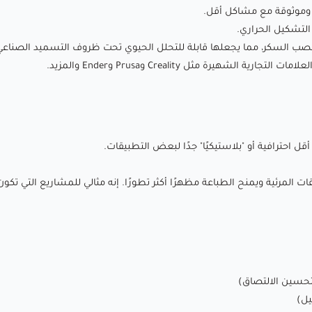
وموثوقة مع مشاكل أقل.
والمزيد.
التشكيل الحراري.
صب السكر، مما يجعلها قابلة للتحلل الحيوي تحت ظروف التسميد الصناعي
مقارنة مع PLA اللامع:
ية الشهيرة مثل Creality وPrusa وEnder والمزيد.
PLA اللامع
: معروف بألوانه الزاهية وسطحه اللامع، ولكنه قد يبدو
أحيانًا أقل احترافية أو "بلاستيكيًا" جدًا لبعض التطبيقات.
أقل احترافية أو "بلاستيكيًا" جدًا لبعض التطبيقات.
PLA غير اللامع
: يقدم سطحًا عصريًا وغير عاكس يقلل من خطوط
المرئية ويمنح الطباعة مظهرًا أكثر تطورًا. إنه مثالي للمشاريع التي تك
الطبقات المرئية ويمنح الطباعة مظهرًا أكثر تطورًا. إنه مثالي
للمشاريع التي تكون فيها الجماليات والملمس مهمين.
إعدادات الطباعة الموصى بها:
🌡️
درجة حرارة الفوهة
: 210-230°C