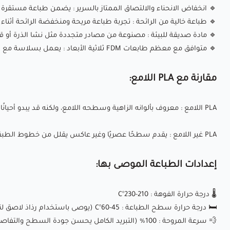
🔹
انخفاض الانحناء والالتصاق الممتاز بالسرير
: يضمن طباعة مستقرة 
🔹
طباعة خالية من الرائحة
: تجربة طباعة مريحة ومنخفضة الرائحة أثناء 
🔹
مادة صديقة للبيئة
: مصنوعة من مصادر متجددة مثل نشا الذرة أو ق
🔹
متوافق مع معظم طابعات FDM ثلاثية الأبعاد
: يعمل بسلاسة مع العلامات التجار
مقارنة مع PLA اللامع:
PLA اللامع
: معروف بألوانه الزاهية وسطحه اللامع، ولكنه قد يبدو أحيانًا 
PLA غير اللامع
: يقدم سطحًا عصريًا وغير عاكس يقلل من خطوط الطبقات 
إعدادات الطباعة الموصى بها:
🌡️
درجة حرارة الفوهة
: 210-230°C
🛏️
درجة حرارة
سطح الطباعة : 45-60°C (يوصى باستخدام رذاذ لاصق لتحسين الالتصاق)
💨
سرعة المروحة
: 100% (التبريد الكامل يحسن جودة السطح والتفاصيل)