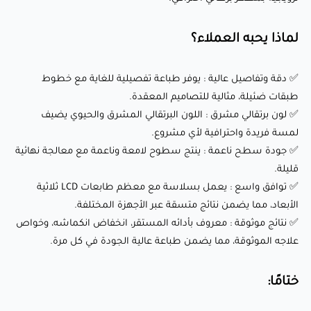
✅ توافق واسع : يعمل بسلاسة مع معظم طابعات LCD ثلاثية
لماذا يحبه العملاء؟
الأبعاد، مما يضمن نتائج متسقة عبر الأجهزة المختلفة.
✅ نتائج موثوقة : معروف بأدائه المستقر، انخفاض انكماشه،
✅ دقة وتفاصيل عالية : يوفر طباعة تفصيلية للغاية مع خطوط
وخواص علاجه الموثوقة، مما يضمن طباعة عالية الجودة في كل
طبقات ضئيلة، مثالية للتصاميم المعقدة.
مرة.
✅ لون برتقالي مشرق : اللون البرتقالي المشرق والحيوي يضيف
لمسة فريدة واحترافية لأي مشروع.
ختامًا:
✅ جودة سطح ناعمة : ينتج سطوح لامعة وناعمة مع معالجة نهائية
قليلة.
✅ توافق واسع : يعمل بسلاسة مع معظم طابعات LCD ثلاثية
ريزن Sunlu القياسي (برتقالي) هو مادة متعددة الاستخدامات
الأبعاد، مما يضمن نتائج متسقة عبر الأجهزة المختلفة.
تجمع بين الدقة، الجماليات، والوظائف. سواء كنت تقوم بإنشاء
✅ نتائج موثوقة : معروف بأدائه المستقر، انخفاض انكماشه، وخواص
علاجه الموثوقة، مما يضمن طباعة عالية الجودة في كل مرة.
نماذج فنية مفصلة، نماذج معمارية، أو مكونات ميكانيكية، فإن هذا
الريزن يقدم نتائج استثنائية مع سطوحه الناعمة، التفاصيل الحادة،
ختامًا:
والمظهر البرتقالي المشرق. ارفع مستوى مشاريع الطباعة ثلاثية
الأبعاد الخاصة بك اليوم باستخدام هذا الريزن القياسي المتميز!