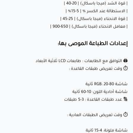
| قوة الشد (ميجا باسكال) | 20-40 |
| الاستطالة عند الكسر % | 5-15% |
شاشة ملونة: 4-15 ثانية
| قوة الانحناء (ميجا باسكال) | 25-45 |
شاشة أبيض وأسود: 2-4 ثوانٍ
| معامل الانحناء (ميجا باسكال) | 650-900 |
↕️ ارتفاع الرفع : 6-10 مم
⬆️ سرعة الرفع : 60-120 مم/دقيقة
إعدادات الطباعة الموصى بها:
🖨️ التوافق مع الطابعات : طابعات LCD ثلاثية الأبعاد
⏱️ وقت تعريض طبقات القاعدة :
تطبيقات Sunlu ريزن قياسي (برتقالي):
شاشة RGB: 20-80 ثانية
🔧 النماذج الأولية الوظيفية : إنشاء نماذج أولية دقيقة ومتينة
شاشة أحادية اللون: 10-60 ثانية
🔢 عدد طبقات القاعدة : 3-5 طبقات
لتطوير المنتجات، الاختبار، والتقييم.
🎨 النماذج الفنية : إنتاج تماثيل ومنحوتات فنية مفصلة بلمسة
⏱️ وقت تعريض الطبقات العادية :
برتقالية.
🏠 النماذج المعمارية : إنتاج نماذج مقياس معقدة للهندسة
شاشة ملونة: 4-15 ثانية