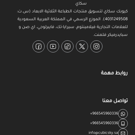
كيوبك سكاي لتسويق منتجات الطباعة الثلاثية الابعاد (س.ت:
4031249508). الموزع الرسمي في المملكة العربية السعودية
للعلامات التجارية فيلامينتوم، سيرايا-تك، فايبرلوجي، اي صن و
سبايدرميكر فلمنت.
Facebook
YouTube
TikTok
Twitter
Instagram
روابط مهمة
تواصل معنا
+966545960336
+966545960336
info@cubicsky.sa