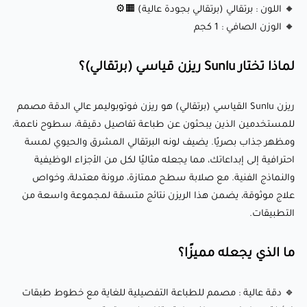
🔸 اللون : برتقالي (برتقالي بجودة عالية) 🟧⚙️
والمتانة، مما يجعله مناسبًا للنماذج الأولية الوظيفية والنماذج
🔸 الوزن الصافي : 1 كجم
الزخرفية على حد سواء.
🔹 جودة سطح ناعمة : ينتج سطوح ناعمة ولامعة مع الحاجة إلى
لماذا تختار Sunlu ريزن قياسي (برتقالي)؟
معالجة نهائية قليلة.
ريزن Sunlu القياسي (برتقالي) هو ريزن فوتوبوليمر عالي الدقة مصمم
🔹 توافق واسع : يعمل بسلاسة مع معظم طابعات LCD ثلاثية
للمستخدمين الذين يبحثون عن طباعة تفاصيل دقيقة، سطوح ناعمة،
الأبعاد، بما في ذلك العلامات التجارية الشهيرة مثل Anycubic
ومظهر جذاب بصريًا. يضيف لونه البرتقالي المشرق والحيوي لمسة
وElegoo وPhrozen وغيرها.
احترافية إلى إبداعاتك، مما يجعله مثاليًا لكل من الأجزاء الوظيفية
والنماذج الفنية. مع صلابة سطح ممتازة، مرونة معتدلة، وخواص
علاج موثوقة، يضمن هذا الريزن نتائج متسقة لمجموعة واسعة من
المواصفات التقنية:
التطبيقات.
| صلابة السطح (شوري D) | 80-85 |
ما الذي يجعله مميزًا؟
| انكماش الجسم % | 7%-9% |
| قوة الشد (ميجا باسكال) | 20-40 |
🔹 دقة عالية : مصمم للطباعة التفصيلية للغاية مع خطوط طبقات