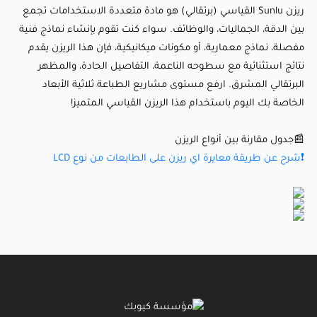
ريزن Sunlu القياسي (برتقالي) هو مادة متعددة الاستخدامات تجمع
بين الدقة، الجماليات، والوظائف. سواء كنت تقوم بإنشاء نماذج فنية
📰جدول مقارنة بين أنواع الريزن
مفصلة، نماذج معمارية، أو مكونات ميكانيكية، فإن هذا الريزن يقدم
❗شرح عن طريقة معايرة اي ريزن على الطابعات من نوع LCD
نتائج استثنائية مع سطوحه الناعمة، التفاصيل الحادة، والمظهر
البرتقالي المشرق. ارفع مستوى مشاريع الطباعة ثلاثية الأبعاد
الخاصة بك اليوم باستخدام هذا الريزن القياسي المتميز!
📰جدول مقارنة بين أنواع الريزن
❗شرح عن طريقة معايرة اي ريزن على الطابعات من نوع LCD