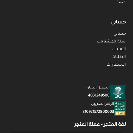
حسابي
حسابي
سلة المشتريات
الأمنيات
الطلبات
الإشعارات
السجل التجاري
4031249508
الرقم الضريبي
310921572800003
لغة المتجر - عملة المتجر