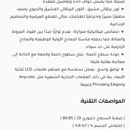
| الاستطالة عند الكسر % | 5-15% |
ضئيلة، مما يضمن حواف حادة وتفاصيل معقدة.
🔹 لون برتقالي مشرق : اللون البرتقالي المشرق والحيوي يضيف
| قوة الانحناء (ميجا باسكال) | 25-45 |
مظهرًا مميزًا واحترافيًا لطباعتك، مثالي للقطع العرضية والتصاميم
| معامل الانحناء (ميجا باسكال) | 650-900 |
الإبداعية.
🔹 خصائص ميكانيكية متوازنة : يقدم توازنًا جيدًا بين القوة، المرونة،
إعدادات الطباعة الموصى بها:
والمتانة، مما يجعله مناسبًا للنماذج الأولية الوظيفية والنماذج
الزخرفية على حد سواء.
🔹 جودة سطح ناعمة : ينتج سطوح ناعمة ولامعة مع الحاجة إلى
🖨️ التوافق مع الطابعات : طابعات LCD ثلاثية الأبعاد
معالجة نهائية قليلة.
⏱️ وقت تعريض طبقات القاعدة :
🔹 توافق واسع : يعمل بسلاسة مع معظم طابعات LCD ثلاثية
الأبعاد، بما في ذلك العلامات التجارية الشهيرة مثل Anycubic
وElegoo وPhrozen وغيرها.
شاشة RGB: 20-80 ثانية
شاشة أحادية اللون: 10-60 ثانية
المواصفات التقنية:
🔢 عدد طبقات القاعدة : 3-5 طبقات
| صلابة السطح (شوري D) | 80-85 |
⏱️ وقت تعريض الطبقات العادية :
| انكماش الجسم % | 7%-9% |