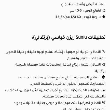
المعمارية، تصميم الديكور الداخلي، وتخطيط المدن.
شاشة أبيض وأسود: 2-4 ثوانٍ
↕️ ارتفاع الرفع : 6-10 مم
⚙️ المكونات الميكانيكية : تصنيع أجزاء صغيرة مثل التروس،
⬆️ سرعة الرفع : 60-120 مم/دقيقة
الدعامات، والمشابك التي تتطلب قوة ومرونة معتدلة.
🎯 القطع العرضية : تصميم نماذج عرض جذابة، مقتنيات، ومواد
ترويجية بمظهر برتقالي احترافي.
تطبيقات Sunlu ريزن قياسي (برتقالي):
لماذا يحبه العملاء؟
🔧 النماذج الأولية الوظيفية : إنشاء نماذج أولية دقيقة ومتينة لتطوير
المنتجات، الاختبار، والتقييم.
🎨 النماذج الفنية : إنتاج تماثيل ومنحوتات فنية مفصلة بلمسة
✅ دقة وتفاصيل عالية : يوفر طباعة تفصيلية للغاية مع خطوط
برتقالية.
طبقات ضئيلة، مثالية للتصاميم المعقدة.
🏠 النماذج المعمارية : إنتاج نماذج مقياس معقدة للهندسة
المعمارية، تصميم الديكور الداخلي، وتخطيط المدن.
✅ لون برتقالي مشرق : اللون البرتقالي المشرق والحيوي يضيف
⚙️ المكونات الميكانيكية : تصنيع أجزاء صغيرة مثل التروس، الدعامات،
لمسة فريدة واحترافية لأي مشروع.
والمشابك التي تتطلب قوة ومرونة معتدلة.
✅ جودة سطح ناعمة : ينتج سطوح لامعة وناعمة مع معالجة
🎯 القطع العرضية : تصميم نماذج عرض جذابة، مقتنيات، ومواد
نهائية قليلة.
ترويجية بمظهر برتقالي احترافي.