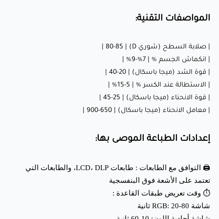
شاشة RGB: 20-80 ثانية
شاشة أحادية اللون: 10-60 ثانية
المواصفات التقنية:
🔢 عدد طبقات القاعدة : 3-5 طبقات
| صلابة السطح (شوري D) | 80-85 |
| انكماش الجسم % | 7%-9% |
⏱️ وقت تعريض الطبقات العادية :
| قوة الشد (ميجا باسكال) | 20-40 |
| الاستطالة عند الكسر % | 5-15% |
شاشة ملونة: 4-15 ثانية
| قوة الانحناء (ميجا باسكال) | 25-45 |
شاشة أبيض وأسود: 2-4 ثوانٍ
| معامل الانحناء (ميجا باسكال) | 650-900 |
↕️ ارتفاع الرفع : 6-10 مم
إعدادات الطباعة الموصى بها:
⬆️ سرعة الرفع : 60-120 مم/دقيقة
🖨️ التوافق مع الطابعات : طابعات LCD، DLP، والطابعات التي
تطبيقات ANYCUBIC ريزن أساسي (لون البشرة):
تعتمد على الأشعة فوق البنفسجية
⏱️ وقت تعريض طبقات القاعدة :
شاشة RGB: 20-80 ثانية
🎨 النماذج الفنية : إنتاج تماثيل ومنحوتات مفصلة للغاية بلون
شاشة أحادية اللون: 10-60 ثانية