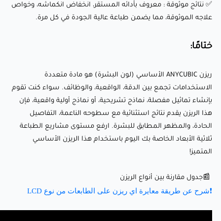
✅ نتائج موثوقة : معروف بأدائه المستقر، انخفاض انكماشه، وخواص
الاستخدامات تجمع بين الدقة، الواقعية، والوظائف. سواء كنت
علاجه الموثوقة، مما يضمن طباعة عالية الجودة في كل مرة.
تقوم بإنشاء تماثيل مفصلة، نماذج تشريحية، أو نماذج أولية
واقعية، فإن هذا الريزن يقدم نتائج استثنائية مع سطوحه الناعمة،
ختامًا:
التفاصيل الحادة، والمظهر المطابق للبشرة. ارفع مستوى
مشاريع الطباعة ثلاثية الأبعاد الخاصة بك اليوم باستخدام هذا
ريزن ANYCUBIC الأساسي (لون البشرة) هو مادة متعددة
الاستخدامات تجمع بين الدقة، الواقعية، والوظائف. سواء كنت تقوم
الريزن الأساسي المتميز!
بإنشاء تماثيل مفصلة، نماذج تشريحية، أو نماذج أولية واقعية، فإن
هذا الريزن يقدم نتائج استثنائية مع سطوحه الناعمة، التفاصيل
📰جدول مقارنة بين أنواع الريزن
الحادة، والمظهر المطابق للبشرة. ارفع مستوى مشاريع الطباعة
❗شرح عن طريقة معايرة اي ريزن على الطابعات من نوع LCD
ثلاثية الأبعاد الخاصة بك اليوم باستخدام هذا الريزن الأساسي
المتميز!
📰جدول مقارنة بين أنواع الريزن
❗شرح عن طريقة معايرة اي ريزن على الطابعات من نوع LCD