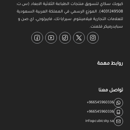
كيوبك سكاي لتسويق منتجات الطباعة الثلاثية الابعاد (س.ت:
4031249508). الموزع الرسمي في المملكة العربية السعودية
للعلامات التجارية فيلامينتوم، سيرايا-تك، فايبرلوجي، اي صن و
سبايدرميكر فلمنت.
Facebook
YouTube
TikTok
Twitter
Instagram
روابط مهمة
تواصل معنا
+966545960336
+966545960336
info@cubicsky.sa