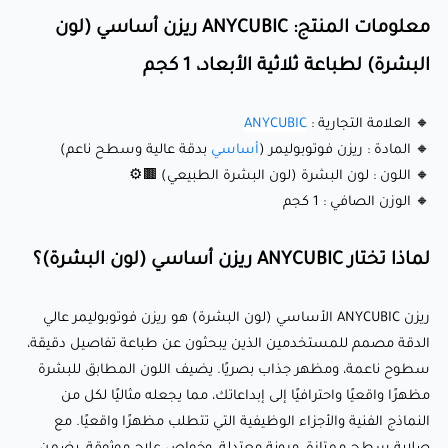
طبقات ضئيلة، مما يضمن حواف حادة وتفاصيل معقدة.
معلومات المنتج: ANYCUBIC ريزن أساسي (لون
🔹 لون البشرة الطبيعي : اللون المطابق للبشرة يضيف مظهرًا
البشرة) لطباعة ثلاثية الأبعاد، 1 كجم
واقعيًا لطباعتك، مثالي للتماثيل، المنحوتات، والنماذج التشريحية.
🔹 خصائص ميكانيكية متوازنة : يقدم توازنًا جيدًا بين القوة، المرونة،
🔸 العلامة التجارية :
ANYCUBIC
🔸 المادة : ريزن فوتوبوليمر (
أساسي
بدقة عالية وسطح ناعم)
والمتانة، مما يجعله مناسبًا للنماذج الأولية الوظيفية والنماذج
🔸 اللون : لون البشرة (لون البشرة الطبيعي) 🟫⚙️
الزخرفية على حد سواء.
🔸 الوزن الصافي : 1 كجم
🔹 جودة سطح ناعمة : ينتج سطوح ناعمة ولامعة مع الحاجة إلى
معالجة نهائية قليلة.
لماذا تختار ANYCUBIC ريزن أساسي (لون البشرة)؟
🔹 توافق واسع : يعمل بسلاسة مع معظم طابعات LCD، DLP،
والطابعات التي تعتمد على الأشعة فوق البنفسجية، بما في ذلك
ريزن ANYCUBIC الأساسي (لون البشرة) هو ريزن فوتوبوليمر عالي
العلامات التجارية الشهيرة مثل Anycubic وElegoo وPhrozen
الدقة مصمم للمستخدمين الذين يبحثون عن طباعة تفاصيل دقيقة،
سطوح ناعمة، ومظهر جذاب بصريًا. يضيف اللون المطابق للبشرة
وغيرها.
مظهرًا واقعيًا واحترافيًا إلى إبداعاتك، مما يجعله مثاليًا لكل من
النماذج الفنية والأجزاء الوظيفية التي تتطلب مظهرًا واقعيًا. مع
المواصفات التقنية: