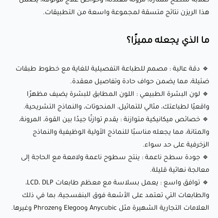
صلابة سطح ممتازة، مرونة معتدلة، وخواص علاج موثوقة، يضمن
هذا الريزن نتائج متسقة لمجموعة واسعة من التطبيقات.
| صلابة السطح (شوري D) | 80-85 |
ما الذي يجعله مميزًا؟
| انكماش الجسم % | 7%-9% |
| قوة الشد (ميجا باسكال) | 20-40 |
🔹 دقة عالية : مصمم للطباعة التفصيلية للغاية مع خطوط طبقات
| الاستطالة عند الكسر % | 5-15% |
ضئيلة، مما يضمن حواف حادة وتفاصيل معقدة.
| قوة الانحناء (ميجا باسكال) | 25-45 |
🔹 لون البشرة الطبيعي : اللون المطابق للبشرة يضيف مظهرًا
| معامل الانحناء (ميجا باسكال) | 650-900 |
واقعيًا لطباعتك، مثالي للتماثيل، المنحوتات، والنماذج التشريحية.
🔹 خصائص ميكانيكية متوازنة : يقدم توازنًا جيدًا بين القوة، المرونة،
والمتانة، مما يجعله مناسبًا للنماذج الأولية الوظيفية والنماذج
إعدادات الطباعة الموصى بها:
الزخرفية على حد سواء.
🔹 جودة سطح ناعمة : ينتج سطوح ناعمة ولامعة مع الحاجة إلى
معالجة نهائية قليلة.
🖨️ التوافق مع الطابعات : طابعات LCD، DLP، والطابعات التي
🔹 توافق واسع : يعمل بسلاسة مع معظم طابعات LCD، DLP،
تعتمد على الأشعة فوق البنفسجية
والطابعات التي تعتمد على الأشعة فوق البنفسجية، بما في ذلك
⏱️ وقت تعريض طبقات القاعدة :
العلامات التجارية الشهيرة مثل Anycubic وElegoo وPhrozen وغيرها.