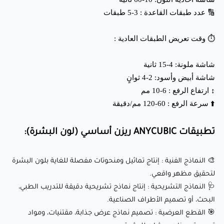
البشرة لتحقيق مظهر واقعي.
🔢 عدد طبقات القاعدة : 3-5 طبقات
🩺 النماذج التشريحية : إنتاج نماذج تشريحية دقيقة للتدريب الطبي،
البحث، أو تصميم الأطراف الصناعية.
⏱️ وقت تعريض الطبقات العادية :
🎯 القطع العرضية : تصميم نماذج عرض جذابة، مقتنيات، ومواد
شاشة ملونة: 4-15 ثانية
ترويجية بمظهر مشابه للبشرة.
شاشة أبيض وأسود: 2-4 ثوانٍ
🛠️ النماذج الأولية الوظيفية : إنشاء نماذج أولية للمنتجات التي
↕️ ارتفاع الرفع : 6-10 مم
تتطلب مظهرًا بشريًا واقعيًا، مثل المانيكانات أو الأجهزة الطبية.
⬆️ سرعة الرفع : 60-120 مم/دقيقة
🏠 النماذج المعمارية : إضافة تفاصيل واقعية إلى نماذج مقياس
تطبيقات ANYCUBIC ريزن أساسي (لون البشرة):
تحتوي على شخصيات بشرية في التصاميم المعمارية.
🎨 النماذج الفنية : إنتاج تماثيل ومنحوتات مفصلة للغاية بلون البشرة
لماذا يحبه العملاء؟
لتحقيق مظهر واقعي.
🩺 النماذج التشريحية : إنتاج نماذج تشريحية دقيقة للتدريب الطبي،
✅ دقة وتفاصيل عالية : يوفر طباعة تفصيلية للغاية مع خطوط
البحث، أو تصميم الأطراف الصناعية.
🎯 القطع العرضية : تصميم نماذج عرض جذابة، مقتنيات، ومواد
طبقات ضئيلة، مثالية للتصاميم المعقدة.