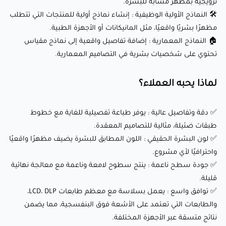
ترويجية بمظهر مشابه للبشرة.
✅ لون البشرة الحقيقي : اللون المطابق للبشرة يضيف مظهرًا
🛠️ النماذج الأولية الوظيفية : إنشاء نماذج أولية للمنتجات التي تتطلب
واقعيًا واحترافيًا لأي مشروع.
مظهرًا بشريًا واقعيًا، مثل المانيكانات أو الأجهزة الطبية.
✅ جودة سطح ناعمة : ينتج سطوح لامعة وناعمة مع معالجة
🏠 النماذج المعمارية : إضافة تفاصيل واقعية إلى نماذج مقياس
تحتوي على شخصيات بشرية في التصاميم المعمارية.
نهائية قليلة.
✅ توافق واسع : يعمل بسلاسة مع معظم طابعات LCD، DLP،
لماذا يحبه العملاء؟
والطابعات التي تعتمد على الأشعة فوق البنفسجية، مما يضمن
نتائج متسقة عبر الأجهزة المختلفة.
✅ دقة وتفاصيل عالية : يوفر طباعة تفصيلية للغاية مع خطوط
✅ نتائج موثوقة : معروف بأدائه المستقر، انخفاض انكماشه،
طبقات ضئيلة، مثالية للتصاميم المعقدة.
وخواص علاجه الموثوقة، مما يضمن طباعة عالية الجودة في كل
✅ لون البشرة الحقيقي : اللون المطابق للبشرة يضيف مظهرًا واقعيًا
مرة.
واحترافيًا لأي مشروع.
✅ جودة سطح ناعمة : ينتج سطوح لامعة وناعمة مع معالجة نهائية
قليلة.
ختامًا:
✅ توافق واسع : يعمل بسلاسة مع معظم طابعات LCD، DLP،
والطابعات التي تعتمد على الأشعة فوق البنفسجية، مما يضمن
نتائج متسقة عبر الأجهزة المختلفة.
ريزن ANYCUBIC الأساسي (لون البشرة) هو مادة متعددة