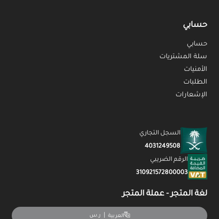
حسابي
حسابي
سلة المشتريات
الأمنيات
الطلبات
الإشعارات
السجل التجاري
4031249508
الرقم الضريبي
310921572800003
لغة المتجر - عملة المتجر
|
ر.س
العربية